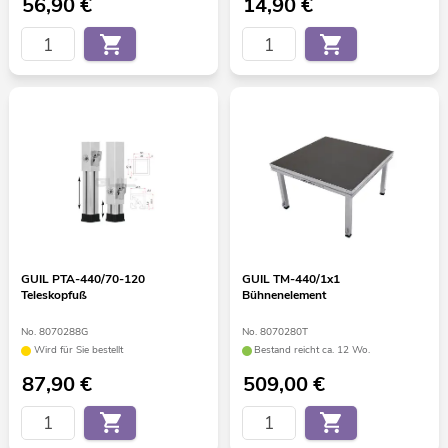
56,90
€
14,90
€
GUIL PTA-440/70-120
GUIL TM-440/1x1
Teleskopfuß
Bühnenelement
No. 8070288G
No. 8070280T
Wird für Sie bestellt
Bestand reicht ca. 12 Wo.
87,90
€
509,00
€