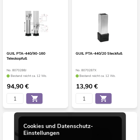
GUIL PTA-440/90-160
GUIL PTA-440/20 Steckfuß
Teleskopfuß
No. 8070288J
No. 8070287X
Bestand reicht ca. 12 Wo.
Bestand reicht ca. 12 Wo.
94,90
€
13,90
€
Cookies und Datenschutz-
Einstellungen