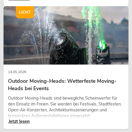
Charakter und kann technische LED-Setups emotionaler
wirken lassen.
LICHT
14.05.2026
Outdoor Moving-Heads: Wetterfeste Moving-
Heads bei Events
Outdoor Moving-Heads sind bewegliche Scheinwerfer für
den Einsatz im Freien. Sie werden bei Festivals, Stadtfesten,
Open-Air-Konzerten, Architekturinszenierungen und
temporären Außeninstallationen eingesetzt.
Jetzt lesen