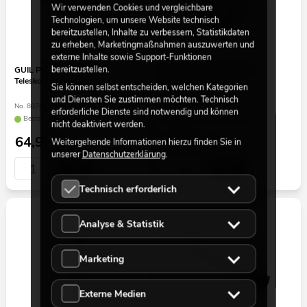
Wir verwenden Cookies und vergleichbare
Technologien, um unsere Website technisch
bereitzustellen, Inhalte zu verbessern, Statistikdaten
zu erheben, Marketingmaßnahmen auszuwerten und
externe Inhalte sowie Support-Funktionen
bereitzustellen.
GUIL PTA-440/40-60
GUIL PTA-440/80-140
Teleskopfuß
Teleskopfuß
Sie können selbst entscheiden, welchen Kategorien
und Diensten Sie zustimmen möchten. Technisch
No. 8070288C
No. 8070288H
erforderliche Dienste sind notwendig und können
Bestand reicht ca. 12 Wo.
Bestand reicht ca. 6 Wo.
nicht deaktiviert werden.
64,90
€
89,90
€
Weitergehende Informationen hierzu finden Sie in
unserer
Datenschutzerklärung
.
Technisch erforderlich
Analyse & Statistik
Marketing
Externe Medien