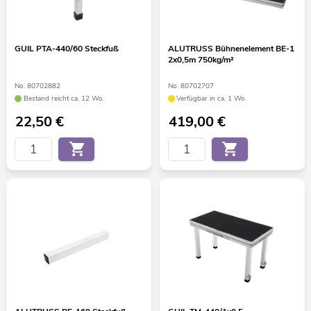
GUIL PTA-440/60 Steckfuß
ALUTRUSS Bühnenelement BE-1
2x0,5m 750kg/m²
No. 80702882
No. 80702707
Bestand reicht ca. 12 Wo.
Verfügbar in ca. 1 Wo.
22,50
€
419,00
€