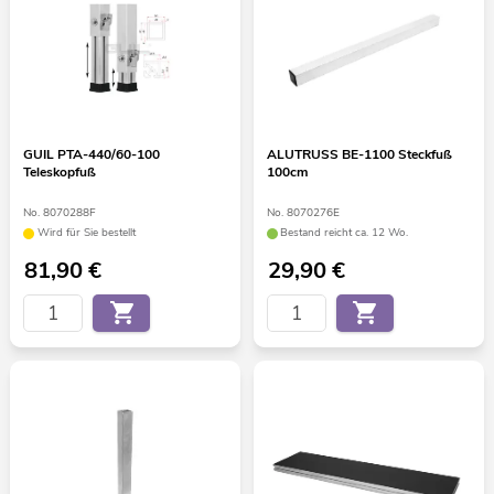
GUIL PTA-440/60-100
ALUTRUSS BE-1100 Steckfuß
Teleskopfuß
100cm
No. 8070288F
No. 8070276E
Wird für Sie bestellt
Bestand reicht ca. 12 Wo.
81,90
€
29,90
€