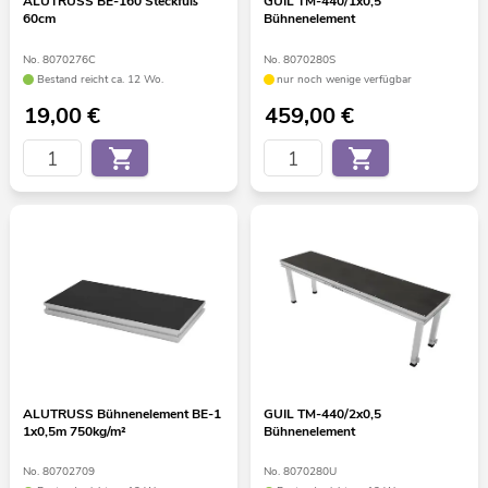
ALUTRUSS BE-160 Steckfuß
GUIL TM-440/1x0,5
60cm
Bühnenelement
No. 8070276C
No. 8070280S
Bestand reicht ca. 12 Wo.
nur noch wenige verfügbar
19,00
€
459,00
€
ALUTRUSS Bühnenelement BE-1
GUIL TM-440/2x0,5
1x0,5m 750kg/m²
Bühnenelement
No. 80702709
No. 8070280U