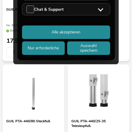
Chat & Support
GUIL PTA-440/40 Steckfuß
GUIL PTA-440/50-80
Teleskopfuß
No. 80702880
No. 8070288E
Bestand reicht ca. 12 Wo.
Wird für Sie bestellt
Alle akzeptieren
17,90
€
59,90
€
Auswahl
Nur erforderliche
speichern
GUIL PTA-440/80 Steckfuß
GUIL PTA-440/25-35
Teleskopfuß