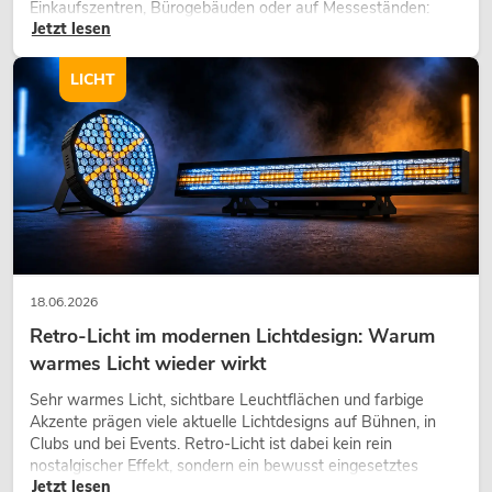
Einkaufszentren, Bürogebäuden oder auf Messeständen:
Jetzt lesen
eine hochwertige Begrünung gehört heute längst zum
modernen Raumkonzept.
LICHT
18.06.2026
Retro-Licht im modernen Lichtdesign: Warum
warmes Licht wieder wirkt
Sehr warmes Licht, sichtbare Leuchtflächen und farbige
Akzente prägen viele aktuelle Lichtdesigns auf Bühnen, in
Clubs und bei Events. Retro-Licht ist dabei kein rein
nostalgischer Effekt, sondern ein bewusst eingesetztes
Jetzt lesen
Gestaltungsmittel: Es schafft Atmosphäre, gibt Szenen