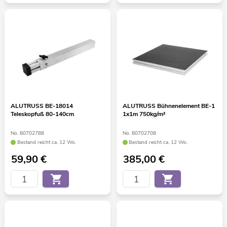
ALUTRUSS BE-18014
ALUTRUSS Bühnenelement BE-1
Teleskopfuß 80-140cm
1x1m 750kg/m²
No. 80702788
No. 80702708
Bestand reicht ca. 12 Wo.
Bestand reicht ca. 12 Wo.
59,90
€
385,00
€