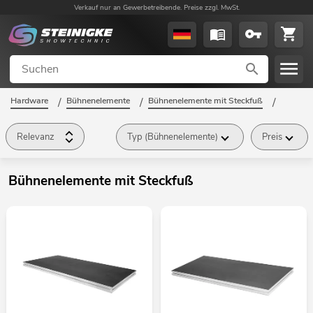
Verkauf nur an Gewerbetreibende. Preise zzgl. MwSt.
Hardware
/
Bühnenelemente
/
Bühnenelemente mit Steckfuß
/
Relevanz
Typ (Bühnenelemente)
Preis
Bühnenelemente mit Steckfuß