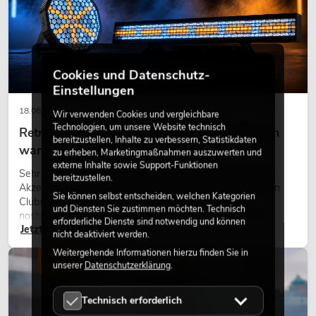
Cookies und Datenschutz-
Einstellungen
18.06.2026
Wir verwenden Cookies und vergleichbare
Technologien, um unsere Website technisch
Retro-Licht im modernen Lichtdesign: Warum
bereitzustellen, Inhalte zu verbessern, Statistikdaten
warmes Licht wieder wirkt
zu erheben, Marketingmaßnahmen auszuwerten und
externe Inhalte sowie Support-Funktionen
Sehr warmes Licht, sichtbare Leuchtflächen und farbige
bereitzustellen.
Akzente prägen viele aktuelle Lichtdesigns auf Bühnen, in
Sie können selbst entscheiden, welchen Kategorien
Clubs und bei Events. Retro-Licht ist dabei kein rein
und Diensten Sie zustimmen möchten. Technisch
nostalgischer Effekt, sondern ein bewusst eingesetztes
erforderliche Dienste sind notwendig und können
Jetzt lesen
Gestaltungsmittel: Es schafft Atmosphäre, gibt Szenen
nicht deaktiviert werden.
Charakter und kann technische LED-Setups emotionaler
Weitergehende Informationen hierzu finden Sie in
wirken lassen.
LICHT
unserer
Datenschutzerklärung
.
Technisch erforderlich