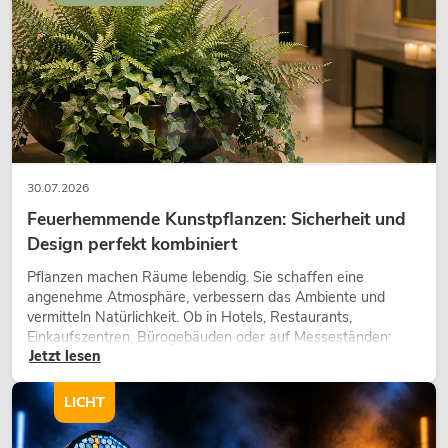
30.07.2026
Feuerhemmende Kunstpflanzen: Sicherheit und
Design perfekt kombiniert
Pflanzen machen Räume lebendig. Sie schaffen eine
angenehme Atmosphäre, verbessern das Ambiente und
vermitteln Natürlichkeit. Ob in Hotels, Restaurants,
Einkaufszentren, Bürogebäuden oder auf Messeständen:
Jetzt lesen
eine hochwertige Begrünung gehört heute längst zum
modernen Raumkonzept.
LICHT