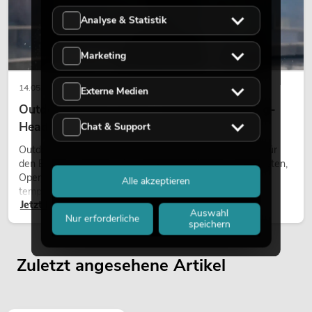
Analyse & Statistik
Marketing
14.05.2026
Externe Medien
Outdoor Moving-Heads: Wetterfeste Moving-
Heads bei Events
Chat & Support
Outdoor Moving-Heads sind bewegliche Scheinwerfer für
den Einsatz im Freien. Sie werden bei Festivals, Stadtfesten,
Open-Air-Konzerten, Architekturinszenierungen und
Alle akzeptieren
temporären Außeninstallationen eingesetzt.
Jetzt lesen
Auswahl
Nur erforderliche
speichern
Zuletzt angesehene Artikel