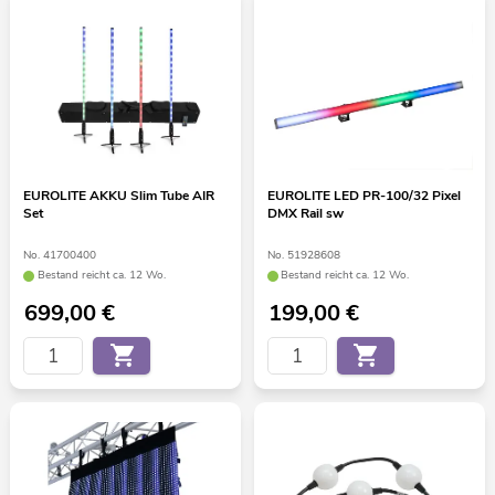
EUROLITE AKKU Slim Tube AIR
EUROLITE LED PR-100/32 Pixel
Set
DMX Rail sw
No. 41700400
No. 51928608
Bestand reicht ca. 12 Wo.
Bestand reicht ca. 12 Wo.
699,00
€
199,00
€