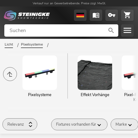
Verkauf nur an Gewerbetreibende. Preise zzgl. MwSt.
Licht
/
Pixelsysteme
/
Pixelsysteme
Effekt Vorhänge
Pixel-R
Ke
Relevanz
Fixtures vorhanden für
Marke