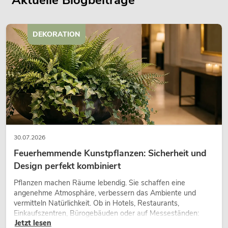
Aktuelle Blogbeiträge
DEKORATION
30.07.2026
Feuerhemmende Kunstpflanzen: Sicherheit und
Design perfekt kombiniert
Pflanzen machen Räume lebendig. Sie schaffen eine
angenehme Atmosphäre, verbessern das Ambiente und
vermitteln Natürlichkeit. Ob in Hotels, Restaurants,
Einkaufszentren, Bürogebäuden oder auf Messeständen:
Jetzt lesen
eine hochwertige Begrünung gehört heute längst zum