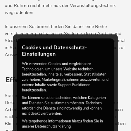
und Röhren nicht mehr aus der Veranstaltungstechnik
wegzudenken.
In unserem Sortiment finden Sie daher eine Reihe
verschiedener pixelbasierter Systeme, deren Aufbau und
Struktur Sie dabei unterstützen, Ihr nächstes Event optimal
Cookies und Datenschutz-
in Szene zu setzen. Folgende Kategorien stehen für Sie zur
Einstellungen
Auswahl bereit:
Wir verwenden Cookies und vergleichbare
Technologien, um unsere Website technisch
bereitzustellen, Inhalte zu verbessern, Statistikdaten
Effekt Vorhänge
zu erheben, Marketingmaßnahmen auszuwerten und
externe Inhalte sowie Support-Funktionen
bereitzustellen.
Sie sind auf der Suche nach einer ansprechenden
Sie können selbst entscheiden, welchen Kategorien
Dekoration für Ihren Partykeller oder benötigen für Ihre
und Diensten Sie zustimmen möchten. Technisch
erforderliche Dienste sind notwendig und können
Arbeit als mobiler DJ noch das besondere Etwas für Ihren
nicht deaktiviert werden.
nächsten Auftritt? Dann werfen Sie doch einmal einen
Weitergehende Informationen hierzu finden Sie in
Blick in die Rubrik „Effekt Vorhänge.“ Hier finden Sie neben
unserer
Datenschutzerklärung
.
ansprechenden LED-Vorhängen in verschiedenen