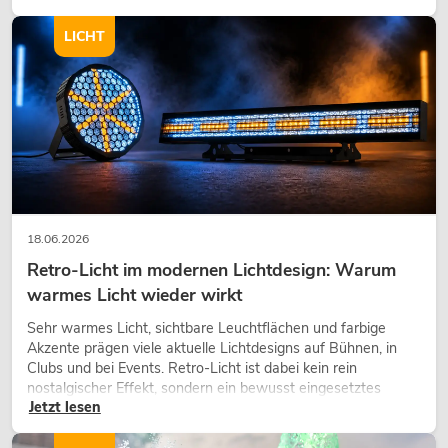
modernen Raumkonzept.
LICHT
18.06.2026
Retro-Licht im modernen Lichtdesign: Warum
warmes Licht wieder wirkt
Sehr warmes Licht, sichtbare Leuchtflächen und farbige
Akzente prägen viele aktuelle Lichtdesigns auf Bühnen, in
Clubs und bei Events. Retro-Licht ist dabei kein rein
nostalgischer Effekt, sondern ein bewusst eingesetztes
Jetzt lesen
Gestaltungsmittel: Es schafft Atmosphäre, gibt Szenen
Charakter und kann technische LED-Setups emotionaler