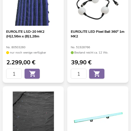
EUROLITE LSD-20 MK2
EUROLITE LED Pixel Ball 360° 1m
(H)2,56m x (B)1,28m
MK2
No. 80503260
No. 51928766
nur noch wenige verfügbar
Bestand reicht ca. 12 Wo.
2.299,00
€
39,90
€