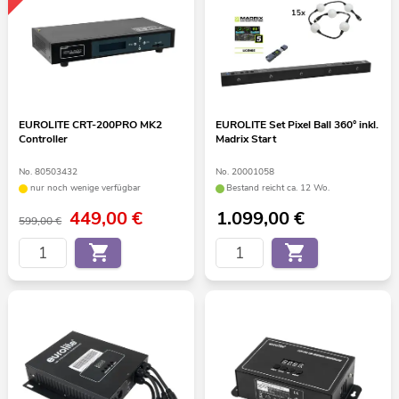
EUROLITE CRT-200PRO MK2
EUROLITE Set Pixel Ball 360° inkl.
Controller
Madrix Start
No. 80503432
No. 20001058
nur noch wenige verfügbar
Bestand reicht ca. 12 Wo.
449,00
€
1.099,00
€
599,00 €