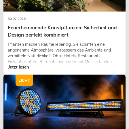
30.07.2026
Feuerhemmende Kunstpflanzen: Sicherheit und
Design perfekt kombiniert
Pflanzen machen Räume lebendig. Sie schaffen eine
angenehme Atmosphäre, verbessern das Ambiente und
vermitteln Natürlichkeit. Ob in Hotels, Restaurants,
Einkaufszentren, Bürogebäuden oder auf Messeständen:
Jetzt lesen
eine hochwertige Begrünung gehört heute längst zum
modernen Raumkonzept.
LICHT