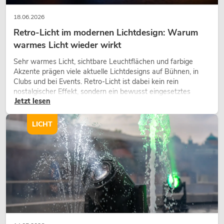
18.06.2026
Retro-Licht im modernen Lichtdesign: Warum
warmes Licht wieder wirkt
Sehr warmes Licht, sichtbare Leuchtflächen und farbige
Akzente prägen viele aktuelle Lichtdesigns auf Bühnen, in
Clubs und bei Events. Retro-Licht ist dabei kein rein
nostalgischer Effekt, sondern ein bewusst eingesetztes
Jetzt lesen
Gestaltungsmittel: Es schafft Atmosphäre, gibt Szenen
Charakter und kann technische LED-Setups emotionaler
wirken lassen.
LICHT