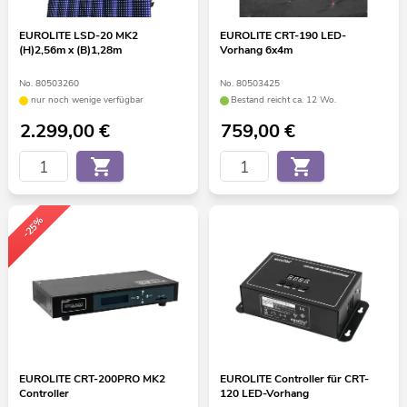
EUROLITE LSD-20 MK2
EUROLITE CRT-190 LED-
(H)2,56m x (B)1,28m
Vorhang 6x4m
No. 80503260
No. 80503425
nur noch wenige verfügbar
Bestand reicht ca. 12 Wo.
2.299,00
€
759,00
€
-25%
EUROLITE CRT-200PRO MK2
EUROLITE Controller für CRT-
Controller
120 LED-Vorhang