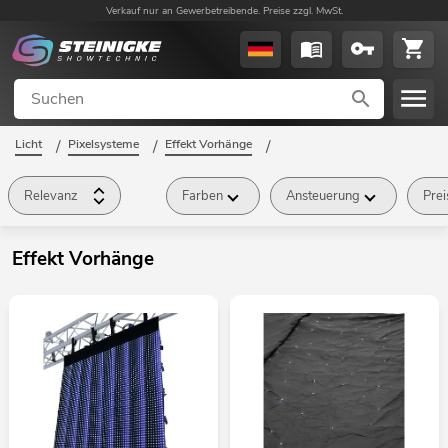
Verkauf nur an Gewerbetreibende. Preise zzgl. MwSt.
Licht
/
Pixelsysteme
/
Effekt Vorhänge
/
Relevanz
Farben
Ansteuerung
Prei
Effekt Vorhänge