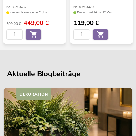
No. 80503432
No. 80503420
nur noch wenige verfügbar
Bestand reicht ca. 12 Wo.
449,00
€
119,00
€
599,00 €
Aktuelle Blogbeiträge
DEKORATION