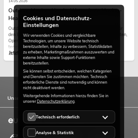
14.05.2026
Outdoor Moving-Heads: Wetterfeste Moving-
Heads bei Events
Cookies und Datenschutz-
Einstellungen
Outdoor Moving-Heads sind bewegliche Scheinwerfer für
den Einsatz im Freien. Sie werden bei Festivals, Stadtfesten,
Wir verwenden Cookies und vergleichbare
Open-Air-Konzerten, Architekturinszenierungen und
Technologien, um unsere Website technisch
temporären Außeninstallationen eingesetzt.
bereitzustellen, Inhalte zu verbessern, Statistikdaten
zu erheben, Marketingmaßnahmen auszuwerten und
Jetzt lesen
externe Inhalte sowie Support-Funktionen
bereitzustellen.
Sie können selbst entscheiden, welchen Kategorien
und Diensten Sie zustimmen möchten. Technisch
erforderliche Dienste sind notwendig und können
nicht deaktiviert werden.
Weitergehende Informationen hierzu finden Sie in
Unsere Marken
unserer
Datenschutzerklärung
.
Technisch erforderlich
Analyse & Statistik