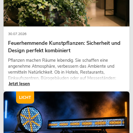
30.07.2026
Feuerhemmende Kunstpflanzen: Sicherheit und
Design perfekt kombiniert
Pflanzen machen Räume lebendig. Sie schaffen eine
angenehme Atmosphäre, verbessern das Ambiente und
vermitteln Natürlichkeit. Ob in Hotels, Restaurants,
Einkaufszentren, Bürogebäuden oder auf Messeständen:
Jetzt lesen
eine hochwertige Begrünung gehört heute längst zum
modernen Raumkonzept.
LICHT