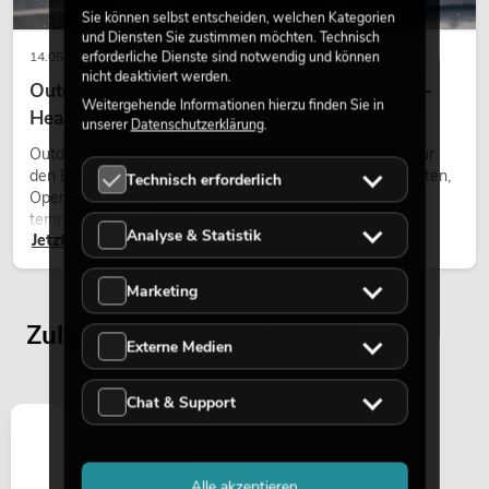
Sie können selbst entscheiden, welchen Kategorien
und Diensten Sie zustimmen möchten. Technisch
erforderliche Dienste sind notwendig und können
14.05.2026
nicht deaktiviert werden.
Outdoor Moving-Heads: Wetterfeste Moving-
Weitergehende Informationen hierzu finden Sie in
Heads bei Events
unserer
Datenschutzerklärung
.
Outdoor Moving-Heads sind bewegliche Scheinwerfer für
den Einsatz im Freien. Sie werden bei Festivals, Stadtfesten,
Technisch erforderlich
Open-Air-Konzerten, Architekturinszenierungen und
temporären Außeninstallationen eingesetzt.
Analyse & Statistik
Jetzt lesen
Marketing
Zuletzt angesehene Artikel
Externe Medien
Chat & Support
Alle akzeptieren