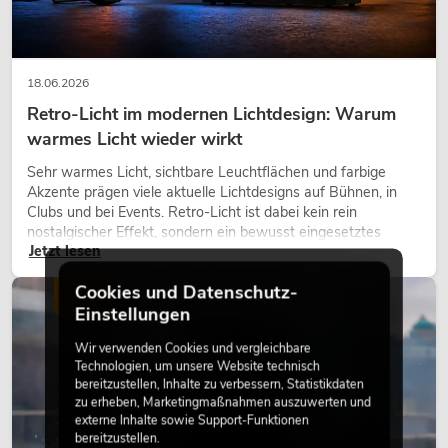
18.06.2026
Retro-Licht im modernen Lichtdesign: Warum
warmes Licht wieder wirkt
Sehr warmes Licht, sichtbare Leuchtflächen und farbige
Akzente prägen viele aktuelle Lichtdesigns auf Bühnen, in
Clubs und bei Events. Retro-Licht ist dabei kein rein
nostalgischer Effekt, sondern ein bewusst eingesetztes
Jetzt lesen
Gestaltungsmittel: Es schafft Atmosphäre, gibt Szenen
Charakter und kann technische LED-Setups emotionaler
Cookies und Datenschutz-
wirken lassen.
LICHT
Einstellungen
Wir verwenden Cookies und vergleichbare
Technologien, um unsere Website technisch
bereitzustellen, Inhalte zu verbessern, Statistikdaten
zu erheben, Marketingmaßnahmen auszuwerten und
externe Inhalte sowie Support-Funktionen
bereitzustellen.