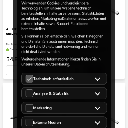
Wir verwenden Cookies und vergleichbare
Technologien, um unsere Website technisch
bereitzustellen, Inhalte zu verbessern, Statistikdaten
zu erheben, Marketingmaßnahmen auszuwerten und
externe Inhalte sowie Support-Funktionen
bereitzustellen.
ALUTRUSS Alurohr 6082
ALUTRUSS Alurohr 6082
50x2mm 1,5m
50x2mm 1m
Sie können selbst entscheiden, welchen Kategorien
und Diensten Sie zustimmen möchten. Technisch
No. 6020676S
No. 6020676R
erforderliche Dienste sind notwendig und können
Bestand reicht ca. 12 Wo.
Liefertermin nicht bekannt
nicht deaktiviert werden.
34,90
€
25,90
€
Weitergehende Informationen hierzu finden Sie in
unserer
Datenschutzerklärung
.
Technisch erforderlich
Analyse & Statistik
Marketing
Externe Medien