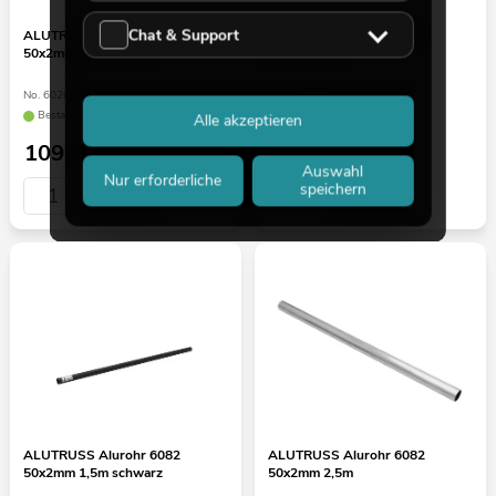
Chat & Support
ALUTRUSS Alurohr 6082
ALUTRUSS Alurohr 6082
50x2mm 3m schwarz
35x2mm 3m
No. 6020677J
No. 6020676G
Bestand reicht ca. 12 Wo.
Bestand reicht ca. 12 Wo.
Alle akzeptieren
109,00
€
44,90
€
Auswahl
Nur erforderliche
speichern
ALUTRUSS Alurohr 6082
ALUTRUSS Alurohr 6082
50x2mm 1,5m schwarz
50x2mm 2,5m