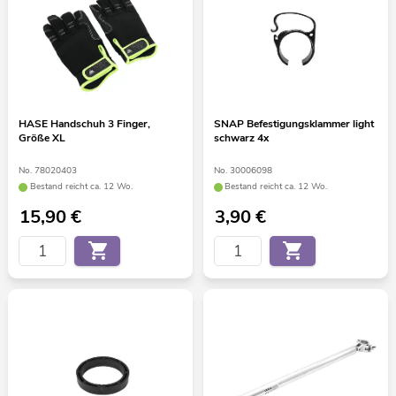
HASE Handschuh 3 Finger,
SNAP Befestigungsklammer light
Größe XL
schwarz 4x
No. 78020403
No. 30006098
Bestand reicht ca. 12 Wo.
Bestand reicht ca. 12 Wo.
15,90
€
3,90
€