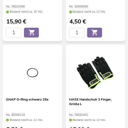
No. 78020396
No. 30006096
Bestand reicht ca. 10 Wo.
Bestand reicht ca. 12 Wo.
15,90
€
4,50
€
SNAP O-Ring schwarz 25x
HASE Handschuh 3 Finger,
Größe L
No. 30006110
No. 78020401
Bestand reicht ca. 12 Wo.
Bestand reicht ca. 12 Wo.