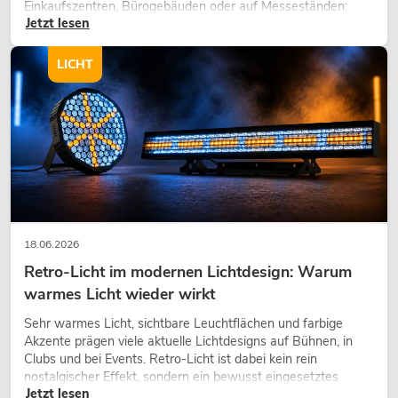
Einkaufszentren, Bürogebäuden oder auf Messeständen:
Jetzt lesen
eine hochwertige Begrünung gehört heute längst zum
modernen Raumkonzept.
LICHT
18.06.2026
Retro-Licht im modernen Lichtdesign: Warum
warmes Licht wieder wirkt
Sehr warmes Licht, sichtbare Leuchtflächen und farbige
Akzente prägen viele aktuelle Lichtdesigns auf Bühnen, in
Clubs und bei Events. Retro-Licht ist dabei kein rein
nostalgischer Effekt, sondern ein bewusst eingesetztes
Jetzt lesen
Gestaltungsmittel: Es schafft Atmosphäre, gibt Szenen