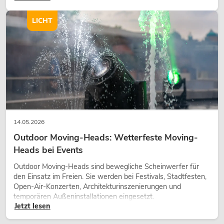
Charakter und kann technische LED-Setups emotionaler
wirken lassen.
LICHT
14.05.2026
Outdoor Moving-Heads: Wetterfeste Moving-
Heads bei Events
Outdoor Moving-Heads sind bewegliche Scheinwerfer für
den Einsatz im Freien. Sie werden bei Festivals, Stadtfesten,
Open-Air-Konzerten, Architekturinszenierungen und
temporären Außeninstallationen eingesetzt.
Jetzt lesen