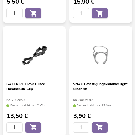
5,50
€
15,90
€
GAFER.PL Glove Guard
SNAP Befestigungsklammer light
Handschuh-Clip
silber 4x
No. 78020500
No. 30006097
Bestand reicht ca. 12 Wo.
Bestand reicht ca. 12 Wo.
13,50
€
3,90
€