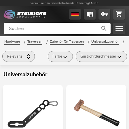
Verkauf nur an Gewerbetreibende. Preise zzgl. MwSt.
Hardware
/
Traversen
/
Zubehör für Traversen
/
Universalzubehör
/
Relevanz
Farbe
Gurtrohrdurchmesser
Universalzubehör