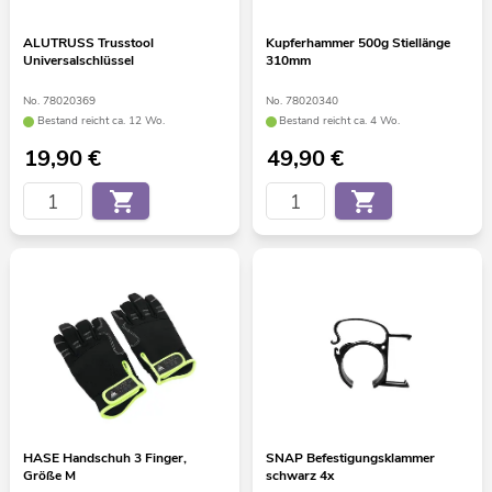
ALUTRUSS Trusstool
Kupferhammer 500g Stiellänge
Universalschlüssel
310mm
No. 78020369
No. 78020340
Bestand reicht ca. 12 Wo.
Bestand reicht ca. 4 Wo.
19,90
€
49,90
€
HASE Handschuh 3 Finger,
SNAP Befestigungsklammer
Größe M
schwarz 4x