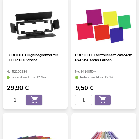
EUROLITE Flügelbegrenzer für
EUROLITE Farbfolienset 24x24cm
LED IP PIX Strobe
PAR-64 sechs Farben
No. 52200934
No. 9410050A
Bestand reicht ca. 12 Wo.
Bestand reicht ca. 12 Wo.
29,90
€
9,50
€