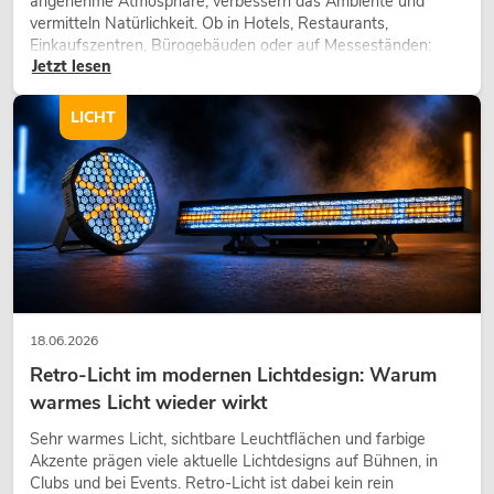
angenehme Atmosphäre, verbessern das Ambiente und
vermitteln Natürlichkeit. Ob in Hotels, Restaurants,
Einkaufszentren, Bürogebäuden oder auf Messeständen:
Jetzt lesen
eine hochwertige Begrünung gehört heute längst zum
modernen Raumkonzept.
LICHT
18.06.2026
Retro-Licht im modernen Lichtdesign: Warum
warmes Licht wieder wirkt
Sehr warmes Licht, sichtbare Leuchtflächen und farbige
Akzente prägen viele aktuelle Lichtdesigns auf Bühnen, in
Clubs und bei Events. Retro-Licht ist dabei kein rein