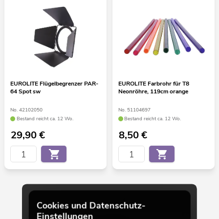
EUROLITE Flügelbegrenzer PAR-
EUROLITE Farbrohr für T8
64 Spot sw
Neonröhre, 119cm orange
No. 42102050
No. 51104697
Bestand reicht ca. 12 Wo.
Bestand reicht ca. 12 Wo.
29,90
€
8,50
€
30 von 155
Cookies und Datenschutz-
Einstellungen