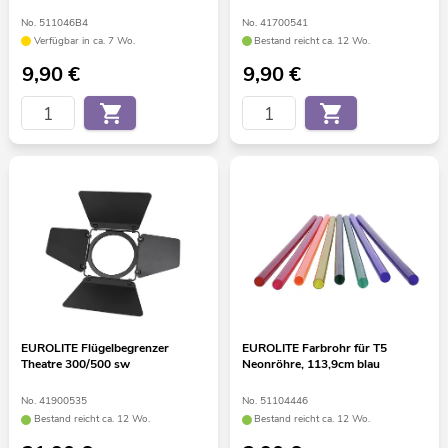
No. 511046B4
No. 41700541
Verfügbar in ca. 7 Wo.
Bestand reicht ca. 12 Wo.
9,90
€
9,90
€
EUROLITE Flügelbegrenzer
EUROLITE Farbrohr für T5
Theatre 300/500 sw
Neonröhre, 113,9cm blau
No. 41900535
No. 51104446
Bestand reicht ca. 12 Wo.
Bestand reicht ca. 12 Wo.