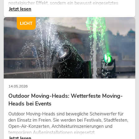
nostalgischer Effekt, sondern ein bewusst eingesetztes
Jetzt lesen
Gestaltungsmittel: Es schafft Atmosphäre, gibt Szenen
Charakter und kann technische LED-Setups emotionaler
wirken lassen.
LICHT
14.05.2026
Outdoor Moving-Heads: Wetterfeste Moving-
Heads bei Events
Outdoor Moving-Heads sind bewegliche Scheinwerfer für
den Einsatz im Freien. Sie werden bei Festivals, Stadtfesten,
Open-Air-Konzerten, Architekturinszenierungen und
temporären Außeninstallationen eingesetzt.
Jetzt lesen