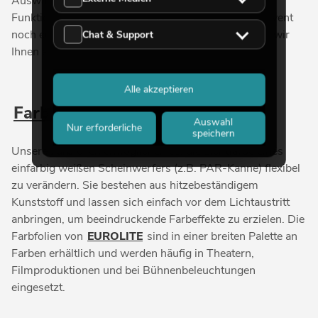
Auswahl an unverzichtbarem Zubehör, das die
Funktionalität Ihrer Scheinwerfer erweitert und Ihr Event
noch eindrucksvoller gestaltet. Im Folgenden stellen wir
Chat & Support
Ihnen einige unserer Top-Produkte vor:
Alle akzeptieren
Farbfolien
Auswahl
Nur erforderliche
speichern
Unsere Farbfolien ermöglichen es, die Lichtfarbe eines
einfarbig weißen Scheinwerfers (z.B. PAR-Kanne) flexibel
zu verändern. Sie bestehen aus hitzebeständigem
Kunststoff und lassen sich einfach vor dem Lichtaustritt
anbringen, um beeindruckende Farbeffekte zu erzielen. Die
Farbfolien von
EUROLITE
sind in einer breiten Palette an
Farben erhältlich und werden häufig in Theatern,
Filmproduktionen und bei Bühnenbeleuchtungen
eingesetzt.