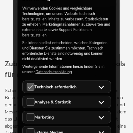
Mehr anzeigen
Wir verwenden Cookies und vergleichbare
Technologien, um unsere Website technisch
bereitzustellen, Inhalte zu verbessern, Statistikdaten
zu erheben, Marketingmaßnahmen auszuwerten und
externe Inhalte sowie Support-Funktionen
bereitzustellen.
Sie können selbst entscheiden, welchen Kategorien
und Diensten Sie zustimmen möchten. Technisch
erforderliche Dienste sind notwendig und können
nicht deaktiviert werden.
Zubehör für Scheinwerfer: Top Tools
Weitergehende Informationen hierzu finden Sie in
unserer
Datenschutzerklärung
.
für eine präzise Beleuchtung
Technisch erforderlich
Scheinwerfer sind die Grundlage jeder professionellen
Beleuchtungsinstallation, auf Theater- und Showbühnen
Analyse & Statistik
genauso wie bei professionell durchgeführten Events und
Messen. Doch oft ist es erst das richtige Zubehör, mit dem
Marketing
das Licht optimal eingesetzt und perfekt auf das Event
abgestimmt wird. In unserem Online-Shop finden Sie eine
Externe Medien