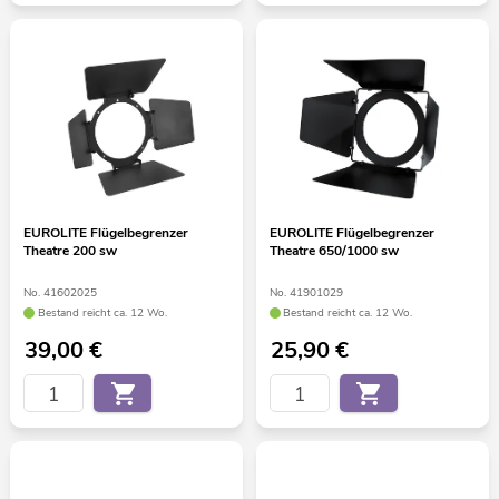
EUROLITE Flügelbegrenzer
EUROLITE Flügelbegrenzer
Theatre 200 sw
Theatre 650/1000 sw
No. 41602025
No. 41901029
Bestand reicht ca. 12 Wo.
Bestand reicht ca. 12 Wo.
39,00
€
25,90
€