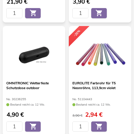
21,90
€
3,90
€
-25%
OMNITRONIC Wetterfeste
EUROLITE Farbrohr für T5
Schutzdose outdoor
Neonröhre, 113,9cm violet
No. 30236255
No. 51104443
Bestand reicht ca. 12 Wo.
Bestand reicht ca. 12 Wo.
4,90
€
2,94
€
3,90 €