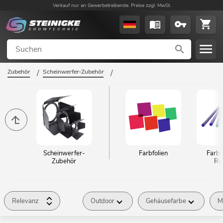
Verkauf nur an Gewerbetreibende. Preise zzgl. MwSt.
Zubehör
/
Scheinwerfer-Zubehör
/
Scheinwerfer-
Farbfolien
Farbfi
Zubehör
Rö
Relevanz
Outdoor
Gehäusefarbe
M