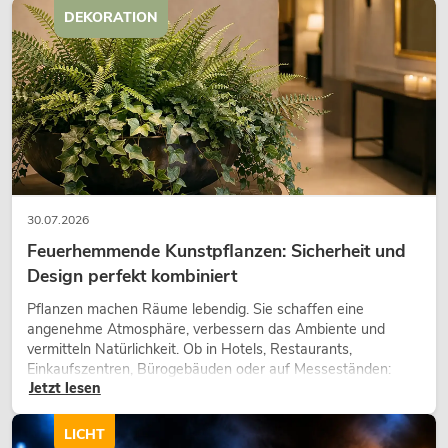
DEKORATION
30.07.2026
Feuerhemmende Kunstpflanzen: Sicherheit und
Design perfekt kombiniert
Pflanzen machen Räume lebendig. Sie schaffen eine
angenehme Atmosphäre, verbessern das Ambiente und
vermitteln Natürlichkeit. Ob in Hotels, Restaurants,
Einkaufszentren, Bürogebäuden oder auf Messeständen:
Jetzt lesen
eine hochwertige Begrünung gehört heute längst zum
modernen Raumkonzept.
LICHT