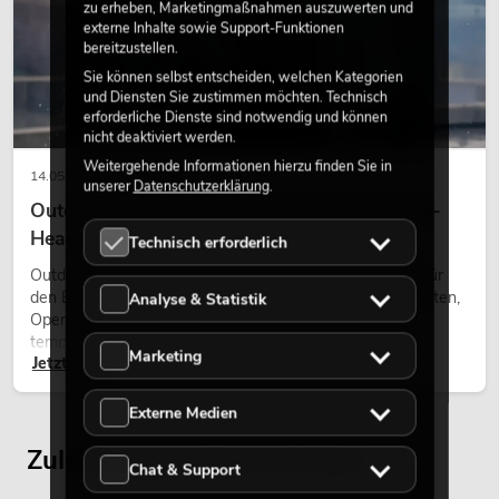
zu erheben, Marketingmaßnahmen auszuwerten und
externe Inhalte sowie Support-Funktionen
bereitzustellen.
Sie können selbst entscheiden, welchen Kategorien
und Diensten Sie zustimmen möchten. Technisch
erforderliche Dienste sind notwendig und können
nicht deaktiviert werden.
Weitergehende Informationen hierzu finden Sie in
14.05.2026
unserer
Datenschutzerklärung
.
Outdoor Moving-Heads: Wetterfeste Moving-
Heads bei Events
Technisch erforderlich
Outdoor Moving-Heads sind bewegliche Scheinwerfer für
den Einsatz im Freien. Sie werden bei Festivals, Stadtfesten,
Analyse & Statistik
Open-Air-Konzerten, Architekturinszenierungen und
temporären Außeninstallationen eingesetzt.
Marketing
Jetzt lesen
Externe Medien
Zuletzt angesehene Artikel
Chat & Support