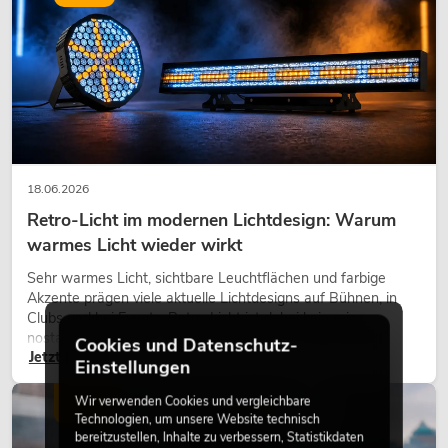
18.06.2026
Retro-Licht im modernen Lichtdesign: Warum
warmes Licht wieder wirkt
Sehr warmes Licht, sichtbare Leuchtflächen und farbige
Akzente prägen viele aktuelle Lichtdesigns auf Bühnen, in
Clubs und bei Events. Retro-Licht ist dabei kein rein
nostalgischer Effekt, sondern ein bewusst eingesetztes
Cookies und Datenschutz-
Jetzt lesen
Gestaltungsmittel: Es schafft Atmosphäre, gibt Szenen
Einstellungen
Charakter und kann technische LED-Setups emotionaler
wirken lassen.
Wir verwenden Cookies und vergleichbare
LICHT
Technologien, um unsere Website technisch
bereitzustellen, Inhalte zu verbessern, Statistikdaten