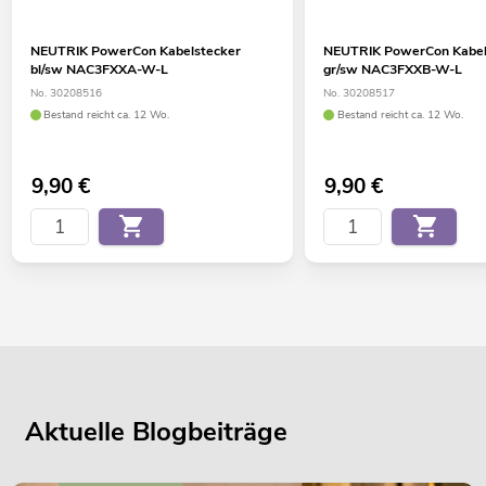
NEUTRIK PowerCon Kabelstecker
NEUTRIK PowerCon Kabel
bl/sw NAC3FXXA-W-L
gr/sw NAC3FXXB-W-L
No. 30208516
No. 30208517
Bestand reicht ca. 12 Wo.
Bestand reicht ca. 12 Wo.
9,90
€
9,90
€
Aktuelle Blogbeiträge