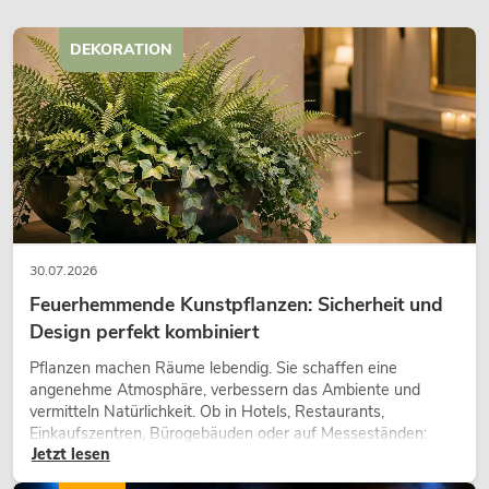
DEKORATION
30.07.2026
Feuerhemmende Kunstpflanzen: Sicherheit und
Design perfekt kombiniert
Pflanzen machen Räume lebendig. Sie schaffen eine
angenehme Atmosphäre, verbessern das Ambiente und
vermitteln Natürlichkeit. Ob in Hotels, Restaurants,
Einkaufszentren, Bürogebäuden oder auf Messeständen:
Jetzt lesen
eine hochwertige Begrünung gehört heute längst zum
modernen Raumkonzept.