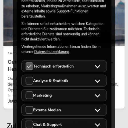
bereitzustellen, Inhalte zu verbessern, Statistikdaten
zu erheben, Marketingmaßnahmen auszuwerten und
externe Inhalte sowie Support-Funktionen
bereitzustellen.
Sie können selbst entscheiden, welchen Kategorien
und Diensten Sie zustimmen möchten. Technisch
erforderliche Dienste sind notwendig und können
nicht deaktiviert werden.
Weitergehende Informationen hierzu finden Sie in
unserer
Datenschutzerklärung
.
14.05.2026
Outdoor Moving-Heads: Wetterfeste Moving-
Technisch erforderlich
Heads bei Events
Outdoor Moving-Heads sind bewegliche Scheinwerfer für
Analyse & Statistik
den Einsatz im Freien. Sie werden bei Festivals, Stadtfesten,
Open-Air-Konzerten, Architekturinszenierungen und
Marketing
temporären Außeninstallationen eingesetzt.
Jetzt lesen
Externe Medien
Zuletzt angesehene Artikel
Chat & Support