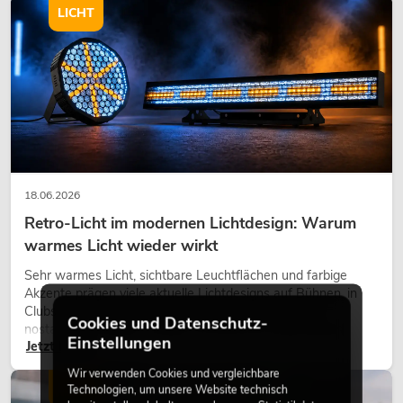
LICHT
18.06.2026
Retro-Licht im modernen Lichtdesign: Warum
warmes Licht wieder wirkt
Sehr warmes Licht, sichtbare Leuchtflächen und farbige
Akzente prägen viele aktuelle Lichtdesigns auf Bühnen, in
Clubs und bei Events. Retro-Licht ist dabei kein rein
Cookies und Datenschutz-
nostalgischer Effekt, sondern ein bewusst eingesetztes
Einstellungen
Jetzt lesen
Gestaltungsmittel: Es schafft Atmosphäre, gibt Szenen
Charakter und kann technische LED-Setups emotionaler
Wir verwenden Cookies und vergleichbare
wirken lassen.
LICHT
Technologien, um unsere Website technisch