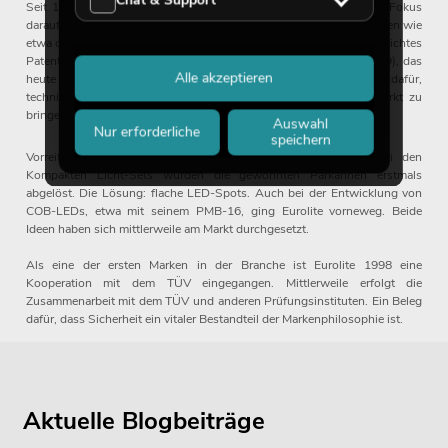
Chat & Support
Seit 1991 ist Eurolite am Markt vertreten. Von Beginn an lag der Fokus
darauf, früh am Puls der Zeit zu sein. Das gilt für Eigenentwicklungen wie
etwa die Erfindung des Spiegelkugelmotors: ein von Eurolite eingereichtes
Patent auf Anordnung zur Sicherung einer Achse (Nr. 101 17 639), das
Alle akzeptieren
heute nahezu allen Herstellern als Vorbild dient. Es gilt aber auch dafür,
technische Trends zu entdecken und diese als erste auf den Markt zu
bringen.
Auswahl
Nur erforderliche
speichern
Vorreiter war Eurolite zum Beispiel mit seiner KLS-Serie. Bei den
Kompakten Licht-Sets wurden die gewohnten Parkannen erstmals
abgelöst. Die Lösung: flache LED-Spots. Auch bei der Entwicklung von
COB-LEDs, etwa mit seinem PMB-16, ging Eurolite vorneweg. Beide
Ideen haben sich mittlerweile am Markt durchgesetzt.
Als eine der ersten Marken in der Branche ist Eurolite 1998 eine
Kooperation mit dem TÜV eingegangen. Mittlerweile erfolgt die
Zusammenarbeit mit dem TÜV und anderen Prüfungsinstituten. Ein Beleg
dafür, dass Sicherheit ein vitaler Bestandteil der Markenphilosophie ist.
Aktuelle Blogbeiträge