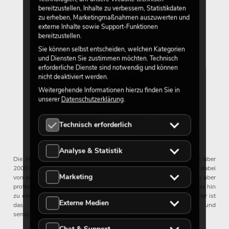
bereitzustellen, Inhalte zu verbessern, Statistikdaten
zu erheben, Marketingmaßnahmen auszuwerten und
externe Inhalte sowie Support-Funktionen
bereitzustellen.
Sie können selbst entscheiden, welchen Kategorien
und Diensten Sie zustimmen möchten. Technisch
erforderliche Dienste sind notwendig und können
nicht deaktiviert werden.
Weitergehende Informationen hierzu finden Sie in
unserer
Datenschutzerklärung
.
Lichttechnik in großer Vielfalt
Technisch erforderlich
Analyse & Statistik
Die Marke Eurolite bietet innerhalb der Veranstaltungstechnik mit über
2000 Produkten eine unvergleichliche Vielfalt. Die Bandbreite reicht dabei
Marketing
von einfachen Strahleneffekten, Spiegelkugeln und Nebelmaschinen über
professionelle Parkannen, Akkuscheinwerfer, Theaterscheinwerfer, bis hin
zu exklusiven LED-Displays, Moving-Heads und Matrixeffekten. Daher ist
Externe Medien
das Sortiment sowohl für Profis als auch für Einsteiger und
semiprofessionelle Anwender interessant.