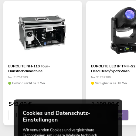
EUROLITE NH-110 Tour-
EUROLITE LED IP TMH-S2
Dunstnebelmaschine
Head Beam/Spot/Wash
No. 51701989
No. 51782200
Bestand reicht ca. 2 Wo.
Verfügbar in ca. 10 Wo.
549,00
€
1.199,00
€
Cookies und Datenschutz-
Einstellungen
Wir verwenden Cookies und vergleichbare
Technologien, um unsere Website technisch