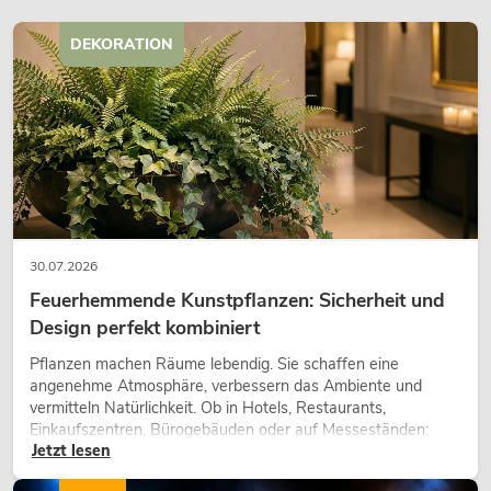
DEKORATION
30.07.2026
Feuerhemmende Kunstpflanzen: Sicherheit und
Design perfekt kombiniert
Pflanzen machen Räume lebendig. Sie schaffen eine
angenehme Atmosphäre, verbessern das Ambiente und
vermitteln Natürlichkeit. Ob in Hotels, Restaurants,
Einkaufszentren, Bürogebäuden oder auf Messeständen:
Jetzt lesen
eine hochwertige Begrünung gehört heute längst zum
modernen Raumkonzept.