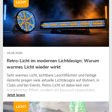
LICHT
18.06.2026
Retro-Licht im modernen Lichtdesign: Warum
warmes Licht wieder wirkt
Sehr warmes Licht, sichtbare Leuchtflächen und farbige
Akzente prägen viele aktuelle Lichtdesigns auf Bühnen, in
Clubs und bei Events. Retro-Licht ist dabei kein rein
nostalgischer Effekt, sondern ein bewusst eingesetztes
Jetzt lesen
Gestaltungsmittel: Es schafft Atmosphäre, gibt Szenen
Charakter und kann technische LED-Setups emotionaler
wirken lassen.
LICHT