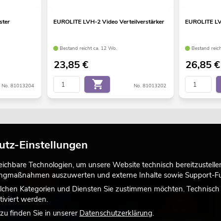
ster
EUROLITE LVH-2 Video Verteilverstärker
EUROLITE LV
Bestand reicht ca. 12 Wo.
Bestand reic
23,85
€
26,85
€
No. 81013204
No. 81013202
utz-Einstellungen
chbare Technologien, um unsere Website technisch bereitzustellen,
tingmaßnahmen auszuwerten und externe Inhalte sowie Support-Fun
LICHT
lchen Kategorien und Diensten Sie zustimmen möchten. Technisch e
iviert werden.
u finden Sie in unserer
Datenschutzerklärung
.