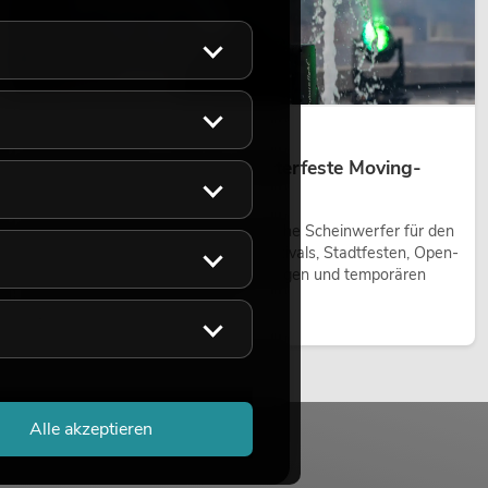
14.05.2026
Outdoor Moving-Heads: Wetterfeste Moving-
Heads bei Events
Outdoor Moving-Heads sind bewegliche Scheinwerfer für den
Einsatz im Freien. Sie werden bei Festivals, Stadtfesten, Open-
Air-Konzerten, Architekturinszenierungen und temporären
Außeninstallationen eingesetzt.
Jetzt lesen
Alle akzeptieren