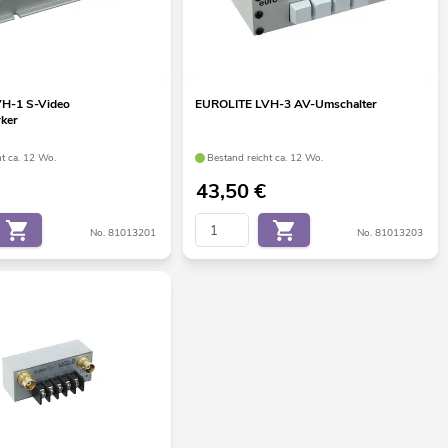
H-1 S-Video
EUROLITE LVH-3 AV-Umschalter
rker
ht ca. 12 Wo.
Bestand reicht ca. 12 Wo.
43,50
€
No. 81013201
No. 81013203