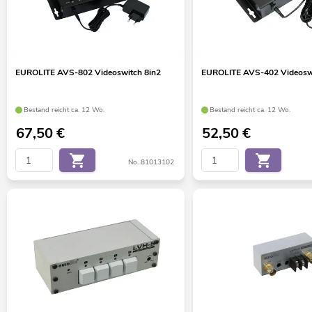
EUROLITE AVS-802 Videoswitch 8in2
EUROLITE AVS-402 Videoswi
Bestand reicht ca. 12 Wo.
Bestand reicht ca. 12 Wo.
67,50
€
52,50
€
No. 81013102