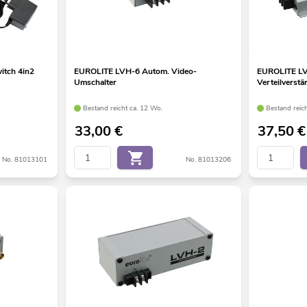
tch 4in2
EUROLITE LVH-6 Autom. Video-
EUROLITE LV
Umschalter
Verteilverstä
Bestand reicht ca. 12 Wo.
Bestand reic
33,00
€
37,50
€
No. 81013101
No. 81013206