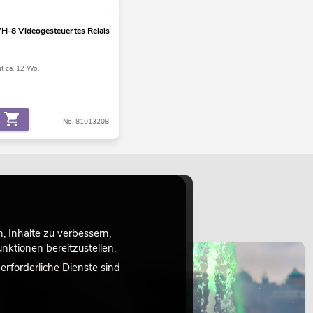
H-8 Videogesteuertes Relais
ht ca. 12 Wo.
No. 81013208
 Inhalte zu verbessern,
ktionen bereitzustellen.
LICHT
rforderliche Dienste sind