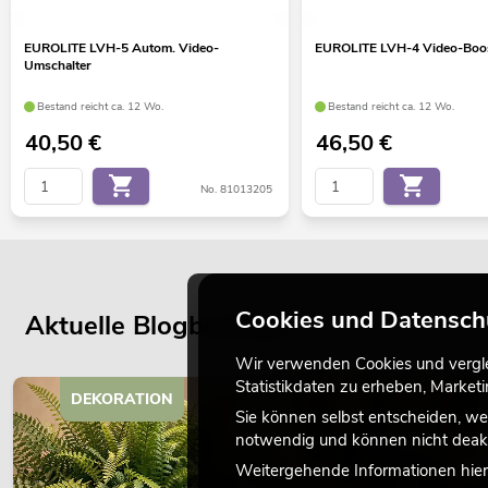
EUROLITE LVH-5 Autom. Video-
EUROLITE LVH-4 Video-Boo
Umschalter
Bestand reicht ca. 12 Wo.
Bestand reicht ca. 12 Wo.
40,50
€
46,50
€
No. 81013205
Cookies und Datensch
Aktuelle Blogbeiträge
Wir verwenden Cookies und verglei
Statistikdaten zu erheben, Marke
DEKORATION
Sie können selbst entscheiden, we
notwendig und können nicht deakt
Weitergehende Informationen hierz