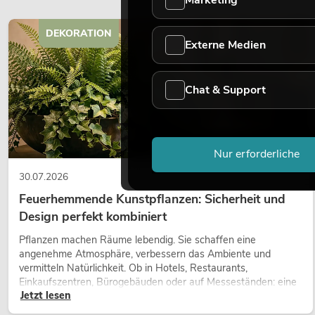
DEKORATION
Externe Medien
Chat & Support
Nur erforderliche
30.07.2026
Feuerhemmende Kunstpflanzen: Sicherheit und
Design perfekt kombiniert
Pflanzen machen Räume lebendig. Sie schaffen eine
angenehme Atmosphäre, verbessern das Ambiente und
vermitteln Natürlichkeit. Ob in Hotels, Restaurants,
Einkaufszentren, Bürogebäuden oder auf Messeständen: eine
Jetzt lesen
hochwertige Begrünung gehört heute längst zum modernen
Raumkonzept.