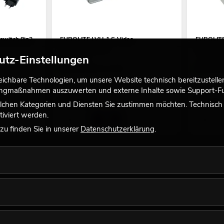
switch 8in2
EUROLITE LVH-1 S-Video
EUROLITE
Verteilverstärker
Verteilve
utz-Einstellungen
No. 81013201
No. 810132
Bestand reicht ca. 12 Wo.
Bestand r
chbare Technologien, um unsere Website technisch bereitzustellen,
tingmaßnahmen auszuwerten und externe Inhalte sowie Support-Fun
37,50
€
23,85
lchen Kategorien und Diensten Sie zustimmen möchten. Technisch e
iviert werden.
u finden Sie in unserer
Datenschutzerklärung
.