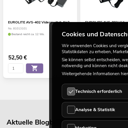
EUROLITE AVS-402 Videoswitch 4in2
EUROLITE AVS-802 Video
No. 81013101
No. 81013102
Cookies und Datensch
Bestand reicht ca. 12 Wo.
Bestand reicht ca. 12 Wo.
Wir verwenden Cookies und verglei
Statistikdaten zu erheben, Marke
52,50
€
67,50
€
Sie können selbst entscheiden, we
notwendig und können nicht deakt
Weitergehende Informationen hierz
Technisch erforderlich
Analyse & Statistik
Aktuelle Blogbeiträge
Marketing