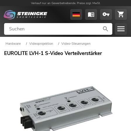
Verkauf nur an Gewerbetreibende. Preise zzgl. MwSt.
Hardware
/
Videoprojektion
/
Video-Steuerungen
EUROLITE LVH-1 S-Video Verteilverstärker