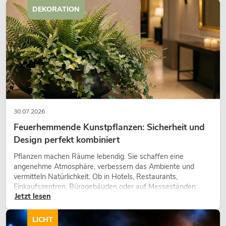
DEKORATION
30.07.2026
Feuerhemmende Kunstpflanzen: Sicherheit und
Design perfekt kombiniert
Pflanzen machen Räume lebendig. Sie schaffen eine
angenehme Atmosphäre, verbessern das Ambiente und
vermitteln Natürlichkeit. Ob in Hotels, Restaurants,
Einkaufszentren, Bürogebäuden oder auf Messeständen:
Jetzt lesen
eine hochwertige Begrünung gehört heute längst zum
modernen Raumkonzept.
LICHT