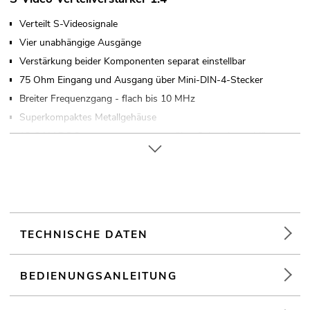
Verteilt S-Videosignale
Vier unabhängige Ausgänge
Verstärkung beider Komponenten separat einstellbar
75 Ohm Eingang und Ausgang über Mini-DIN-4-Stecker
Breiter Frequenzgang - flach bis 10 MHz
Superkompaktes Metallgehäuse
12-24 V DC Spannungsversorgung über Schraubanschlüsse
oder Buchse (Netzteil nicht inklusive)
Durchschleifausgang zur Spannungsversorgung eines
weiteren LVH-1
Verkabeln im Reihenschaltungsprinzip möglich
Wandmontage
TECHNISCHE DATEN
BEDIENUNGSANLEITUNG