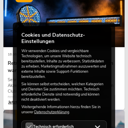
Cookies und Datenschutz-
Einstellungen
Wir verwenden Cookies und vergleichbare
18.06.2026
Technologien, um unsere Website technisch
bereitzustellen, Inhalte zu verbessern, Statistikdaten
Retro-Licht im modernen Lichtdesign: Warum
zu erheben, Marketingmaßnahmen auszuwerten und
warmes Licht wieder wirkt
externe Inhalte sowie Support-Funktionen
bereitzustellen.
Sehr warmes Licht, sichtbare Leuchtflächen und farbige
Sie können selbst entscheiden, welchen Kategorien
Akzente prägen viele aktuelle Lichtdesigns auf Bühnen, in
und Diensten Sie zustimmen möchten. Technisch
Clubs und bei Events. Retro-Licht ist dabei kein rein
erforderliche Dienste sind notwendig und können
nostalgischer Effekt, sondern ein bewusst eingesetztes
nicht deaktiviert werden.
Jetzt lesen
Gestaltungsmittel: Es schafft Atmosphäre, gibt Szenen
Weitergehende Informationen hierzu finden Sie in
Charakter und kann technische LED-Setups emotionaler
unserer
Datenschutzerklärung
.
wirken lassen.
LICHT
Technisch erforderlich