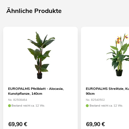
Ähnliche Produkte
EUROPALMS Pfeilblatt - Alocasia,
EUROPALMS Strelitzie, Ku
Kunstpflanze, 140cm
90cm
No. 82508464
No. 82540502
Bestand reicht ca. 12 Wo.
Bestand reicht ca. 12 Wo.
69,90
€
69,90
€