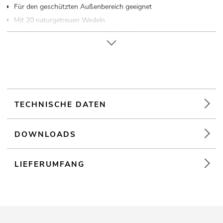
Für den geschützten Außenbereich geeignet
Mit 20 naturgetreuen Wedeln
ca. 2 orangefarbenen formschönen Blüten
Für Anwendungsgebiete wie zum Beispiel: Dekoration
TECHNISCHE DATEN
DOWNLOADS
LIEFERUMFANG