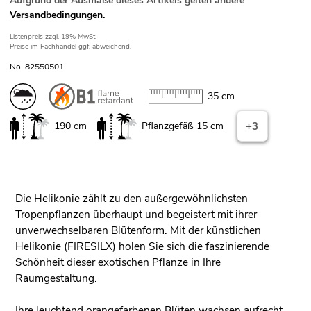
Aufgrund der Ausmaße dieses Artikels gelten andere
Versandbedingungen.
Listenpreis
zzgl. 19% MwSt.
Preise im Fachhandel ggf. abweichend.
No. 82550501
35 cm
190 cm
Pflanzgefäß 15 cm
+3
Die Helikonie zählt zu den außergewöhnlichsten
Tropenpflanzen überhaupt und begeistert mit ihrer
unverwechselbaren Blütenform. Mit der künstlichen
Helikonie (FIRESILX) holen Sie sich die faszinierende
Schönheit dieser exotischen Pflanze in Ihre
Raumgestaltung.
Ihre leuchtend orangefarbenen Blüten wachsen aufrecht