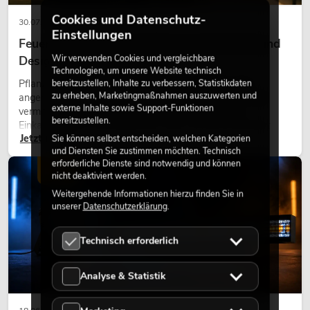
Cookies und Datenschutz-
30.07.2026
Einstellungen
Feuerhemmende Kunstpflanzen: Sicherheit und
Wir verwenden Cookies und vergleichbare
Design perfekt kombiniert
Technologien, um unsere Website technisch
bereitzustellen, Inhalte zu verbessern, Statistikdaten
Pflanzen machen Räume lebendig. Sie schaffen eine
zu erheben, Marketingmaßnahmen auszuwerten und
angenehme Atmosphäre, verbessern das Ambiente und
externe Inhalte sowie Support-Funktionen
vermitteln Natürlichkeit. Ob in Hotels, Restaurants,
bereitzustellen.
Einkaufszentren, Bürogebäuden oder auf Messeständen:
Jetzt lesen
Sie können selbst entscheiden, welchen Kategorien
eine hochwertige Begrünung gehört heute längst zum
und Diensten Sie zustimmen möchten. Technisch
modernen Raumkonzept.
erforderliche Dienste sind notwendig und können
LICHT
nicht deaktiviert werden.
Weitergehende Informationen hierzu finden Sie in
unserer
Datenschutzerklärung
.
Technisch erforderlich
Analyse & Statistik