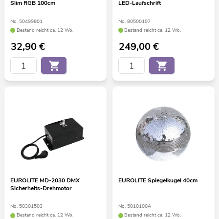
Slim RGB 100cm
LED-Laufschrift
No. 50499801
No. 80500107
Bestand reicht ca. 12 Wo.
Bestand reicht ca. 12 Wo.
32,90
€
249,00
€
EUROLITE MD-2030 DMX
EUROLITE Spiegelkugel 40cm
Sicherheits-Drehmotor
No. 50301503
No. 5010100A
Bestand reicht ca. 12 Wo.
Bestand reicht ca. 12 Wo.