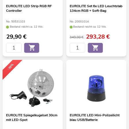
EUROLITE LED Strip RGB RF
EUROLITE Set 6x LED Leuchtstab
Controller
134cm RGB + Soft-Bag
No. 50531103
No. 20001014
Bestand reicht ca. 12 Wo.
Bestand reicht ca. 12 Wo.
29,90
€
293,28
€
349,00 €
-39%
EUROLITE Spiegelkugelset 30cm
EUROLITE LED Mini-Polizeilicht
mit LED-Spot
blau USB/Batterie