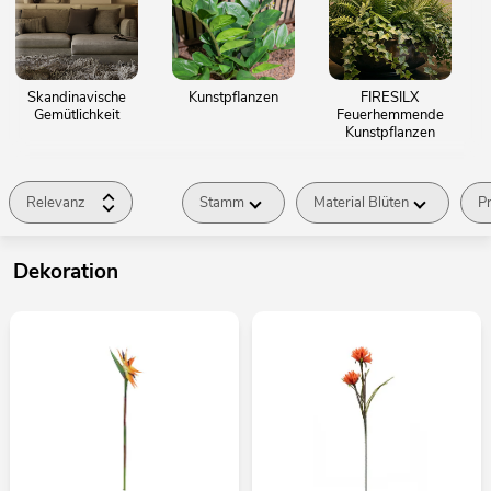
Skandinavische
Kunstpflanzen
FIRESILX
Gemütlichkeit
Feuerhemmende
Kunstpflanzen
Relevanz
Stamm
Material Blüten
Pr
Dekoration