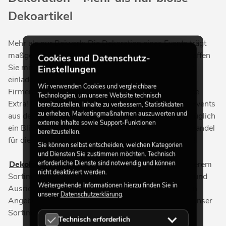
Dekoartikel
Mehr als nur Beiwerk: Die Dekoration eines Events trägt
maßgeblich zum Erfolg einer Veranstaltung bei. Schaffen
Cookies und Datenschutz-
Sie mit einer entsprechend dekorierten Location eine
Einstellungen
einladende Atmosphäre und geben Sie Ihrer
Wir verwenden Cookies und vergleichbare
Firmenveranstaltung oder Hochzeitsfeier das gewisse
Technologien, um unsere Website technisch
Extra! Damit Sie in der Vorbereitung Ihres nächsten Events
bereitzustellen, Inhalte zu verbessern, Statistikdaten
zu erheben, Marketingmaßnahmen auszuwerten und
aus dem Vollen schöpfen können, lohnt sich diesbezüglich
externe Inhalte sowie Support-Funktionen
ein Blick in unseren Online Shop. Wir sind Ihr Großhandel
bereitzustellen.
für die ganze Veranstaltung inklusive der Dekoration!
Sie können selbst entscheiden, welchen Kategorien
und Diensten Sie zustimmen möchten. Technisch
erforderliche Dienste sind notwendig und können
Dekolicht
,
Spiegelkugeln
,
Bäume
und Co.: In unserem
nicht deaktiviert werden.
Sortiment haben Sie die Möglichkeit, je nach Bedarf und
Weitergehende Informationen hierzu finden Sie in
Ausrichtung Ihres Events aus einem divers sortierten
unserer
Datenschutzerklärung
.
Angebot auszuwählen. Folgende Kategorien fassen unser
Sortiment zusammen:
Technisch erforderlich