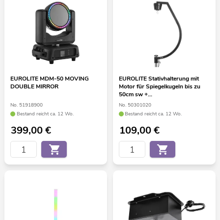
EUROLITE MDM-50 MOVING
EUROLITE Stativhalterung mit
DOUBLE MIRROR
Motor für Spiegelkugeln bis zu
50cm sw +
Schnellverbindungsglied
No. 51918900
No. 50301020
Bestand reicht ca. 12 Wo.
Bestand reicht ca. 12 Wo.
399,00
€
109,00
€