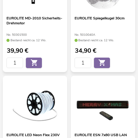
EUROLITE MD-2010 Sicherheits-
EUROLITE Spiegelkugel 30cm
Drehmotor
No. 50301500
No. 5010040A
Bestand reicht ca. 12 Wo.
Bestand reicht ca. 12 Wo.
39,90
€
34,90
€
EUROLITE LED Neon Flex 230V
EUROLITE ESN 7x80 USB LAN