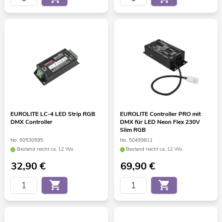
EUROLITE LC-4 LED Strip RGB
EUROLITE Controller PRO mit
DMX Controller
DMX für LED Neon Flex 230V
Slim RGB
No. 50530595
No. 50499811
Bestand reicht ca. 12 Wo.
Bestand reicht ca. 12 Wo.
32,90
€
69,90
€