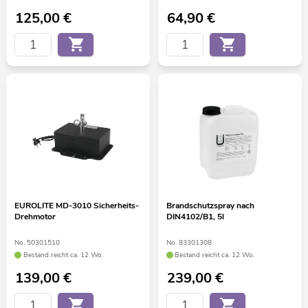
125,00
€
64,90
€
EUROLITE MD-3010 Sicherheits-
Brandschutzspray nach
Drehmotor
DIN4102/B1, 5l
No. 50301510
No. 83301308
Bestand reicht ca. 12 Wo.
Bestand reicht ca. 12 Wo.
139,00
€
239,00
€