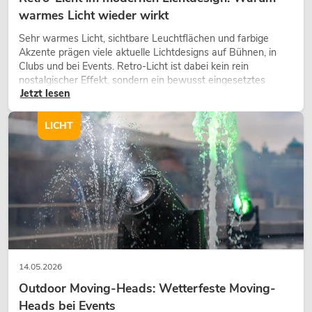
warmes Licht wieder wirkt
Sehr warmes Licht, sichtbare Leuchtflächen und farbige
Akzente prägen viele aktuelle Lichtdesigns auf Bühnen, in
Clubs und bei Events. Retro-Licht ist dabei kein rein
nostalgischer Effekt, sondern ein bewusst eingesetztes
Jetzt lesen
Gestaltungsmittel: Es schafft Atmosphäre, gibt Szenen
Charakter und kann technische LED-Setups emotionaler
wirken lassen.
LICHT
14.05.2026
Outdoor Moving-Heads: Wetterfeste Moving-
Heads bei Events