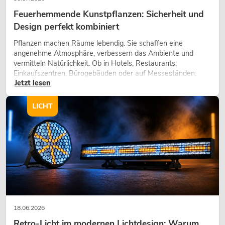
Feuerhemmende Kunstpflanzen: Sicherheit und
Design perfekt kombiniert
Pflanzen machen Räume lebendig. Sie schaffen eine
angenehme Atmosphäre, verbessern das Ambiente und
vermitteln Natürlichkeit. Ob in Hotels, Restaurants,
Einkaufszentren, Bürogebäuden oder auf Messeständen:
Jetzt lesen
eine hochwertige Begrünung gehört heute längst zum
modernen Raumkonzept.
LICHT
18.06.2026
Retro-Licht im modernen Lichtdesign: Warum