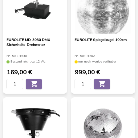
EUROLITE MD-3030 DMX
EUROLITE Spiegelkugel 100cm
Sicherheits-Drehmotor
No. 50301530
No. 5010150A
Bestand reicht ca. 12 Wo.
nur noch wenige verfügbar
169,00
€
999,00
€