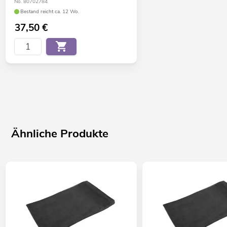
No. 80702784
Bestand reicht ca. 12 Wo.
37,50
€
Ähnliche Produkte