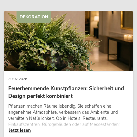
DEKORATION
30.07.2026
Feuerhemmende Kunstpflanzen: Sicherheit und
Design perfekt kombiniert
Pflanzen machen Räume lebendig. Sie schaffen eine
angenehme Atmosphäre, verbessern das Ambiente und
vermitteln Natürlichkeit. Ob in Hotels, Restaurants,
Einkaufszentren, Bürogebäuden oder auf Messeständen:
Jetzt lesen
eine hochwertige Begrünung gehört heute längst zum
modernen Raumkonzept.