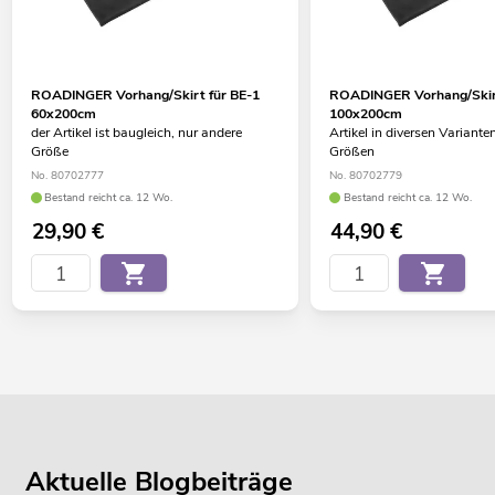
ROADINGER Vorhang/Skirt für BE-1
ROADINGER Vorhang/Skirt
60x200cm
100x200cm
der Artikel ist baugleich, nur andere
Artikel in diversen Variante
Größe
Größen
No. 80702777
No. 80702779
Bestand reicht ca. 12 Wo.
Bestand reicht ca. 12 Wo.
29,90
€
44,90
€
Aktuelle Blogbeiträge