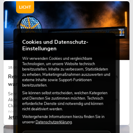
LICHT
Cookies und Datenschutz-
Einstellungen
Wir verwenden Cookies und vergleichbare
Technologien, um unsere Website technisch
18.06.2026
bereitzustellen, Inhalte zu verbessern, Statistikdaten
zu erheben, Marketingmaßnahmen auszuwerten und
Retro-Licht im modernen Lichtdesign: Warum
externe Inhalte sowie Support-Funktionen
warmes Licht wieder wirkt
bereitzustellen.
Sie können selbst entscheiden, welchen Kategorien
Sehr warmes Licht, sichtbare Leuchtflächen und farbige
und Diensten Sie zustimmen möchten. Technisch
Akzente prägen viele aktuelle Lichtdesigns auf Bühnen, in
erforderliche Dienste sind notwendig und können
Clubs und bei Events. Retro-Licht ist dabei kein rein
nicht deaktiviert werden.
nostalgischer Effekt, sondern ein bewusst eingesetztes
Weitergehende Informationen hierzu finden Sie in
Jetzt lesen
Gestaltungsmittel: Es schafft Atmosphäre, gibt Szenen
unserer
Datenschutzerklärung
.
Charakter und kann technische LED-Setups emotionaler
wirken lassen.
LICHT