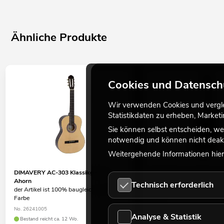
Ähnliche Produkte
Cookies und Datensch
Wir verwenden Cookies und verglei
Statistikdaten zu erheben, Marke
Sie können selbst entscheiden, we
notwendig und können nicht deakt
Weitergehende Informationen hierz
DIMAVERY AC-303 Klassikgitarre,
DIMAVERY AC-303 Klassik
Ahorn
schwarz
Technisch erforderlich
der Artikel ist 100% baugleich, andere
der Artikel ist 100% baugle
Farbe
Farbe
No. 26241005
No. 26241006
Analyse & Statistik
Bestand reicht ca. 12 Wo.
Bestand reicht ca. 12 Wo.