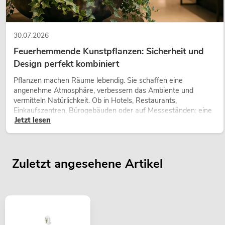
30.07.2026
Feuerhemmende Kunstpflanzen: Sicherheit und
Design perfekt kombiniert
Pflanzen machen Räume lebendig. Sie schaffen eine
angenehme Atmosphäre, verbessern das Ambiente und
vermitteln Natürlichkeit. Ob in Hotels, Restaurants,
Einkaufszentren, Bürogebäuden oder auf Messeständen: eine
Jetzt lesen
hochwertige Begrünung gehört heute längst zum modernen
Raumkonzept.
Zuletzt angesehene Artikel