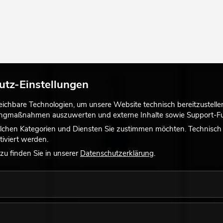
utz-Einstellungen
chbare Technologien, um unsere Website technisch bereitzustellen,
tingmaßnahmen auszuwerten und externe Inhalte sowie Support-Fun
lchen Kategorien und Diensten Sie zustimmen möchten. Technisch e
iviert werden.
u finden Sie in unserer
Datenschutzerklärung
.
gitarre,
DIMAVERY AC-303 Klassikgitarre,
DIMAVERY 
blueburst
sunburst
ich, andere
der Artikel ist 100% baugleich, andere
der Artike
Farbe
Farbe
No. 26241007
No. 262410
Bestand reicht ca. 12 Wo.
Bestand r