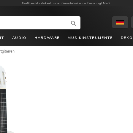
Großhandel -
Verkauf nur an Gewerbetreibende. Preise zzgl. MwSt.
HT
AUDIO
HARDWARE
MUSIKINSTRUMENTE
DEKO
tgitarren