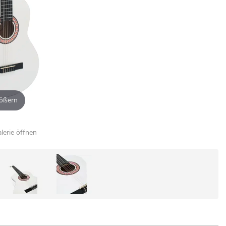
ößern
alerie öffnen