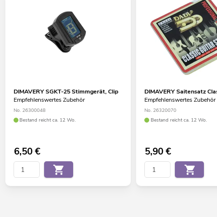
DIMAVERY SGKT-25 Stimmgerät, Clip
DIMAVERY Saitensatz Clas
Empfehlenswertes Zubehör
Empfehlenswertes Zubehör
No. 26300048
No. 26320070
Bestand reicht ca. 12 Wo.
Bestand reicht ca. 12 Wo.
6,50
€
5,90
€