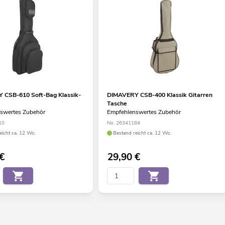
 CSB-610 Soft-Bag Klassik-
DIMAVERY CSB-400 Klassik Gitarren
Tasche
swertes Zubehör
Empfehlenswertes Zubehör
10
No. 26341184
eicht ca. 12 Wo.
Bestand reicht ca. 12 Wo.
€
29,90
€