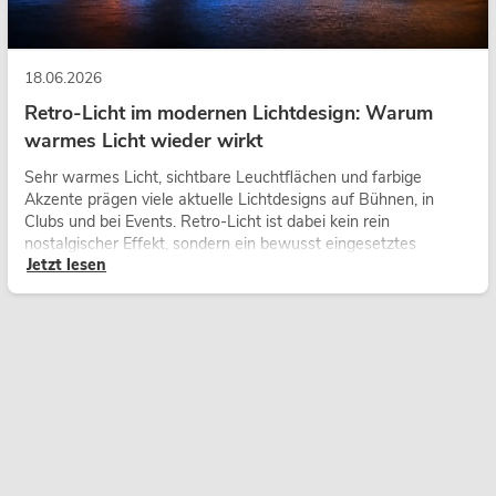
18.06.2026
Retro-Licht im modernen Lichtdesign: Warum
warmes Licht wieder wirkt
Sehr warmes Licht, sichtbare Leuchtflächen und farbige
Akzente prägen viele aktuelle Lichtdesigns auf Bühnen, in
Clubs und bei Events. Retro-Licht ist dabei kein rein
nostalgischer Effekt, sondern ein bewusst eingesetztes
Jetzt lesen
Gestaltungsmittel: Es schafft Atmosphäre, gibt Szenen
Charakter und kann technische LED-Setups emotionaler
wirken lassen.