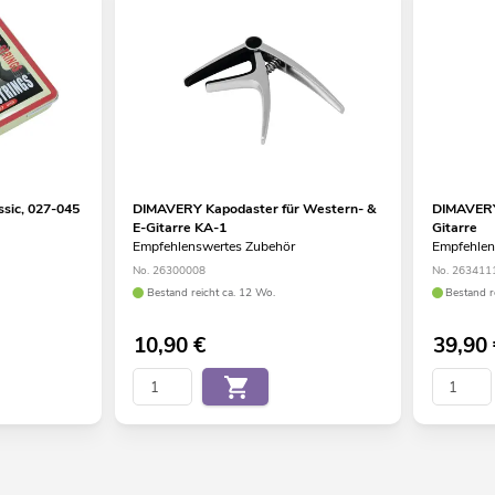
sic, 027-045
DIMAVERY Kapodaster für Western- &
DIMAVERY
E-Gitarre KA-1
Gitarre
Empfehlenswertes Zubehör
Empfehlen
No. 26300008
No. 263411
Bestand reicht ca. 12 Wo.
Bestand r
10,90
€
39,90