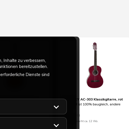
 Inhalte zu verbessern,
ktionen bereitzustellen.
rforderliche Dienste sind
AC-303 Klassikgitarre,
DIMAVERY AC-303 Klassikgitarre, rot
der Artikel ist 100% baugleich, andere
l ist 100% baugleich, andere
Farbe
No. 26241011
10
Bestand reicht ca. 12 Wo.
eicht ca. 12 Wo.