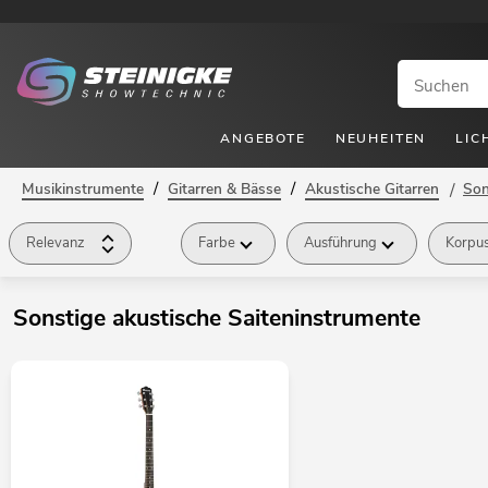
ANGEBOTE
NEUHEITEN
LIC
/
/
Musikinstrumente
Gitarren & Bässe
Akustische Gitarren
/
Son
Relevanz
Farbe
Ausführung
Korpu
Sonstige akustische Saiteninstrumente