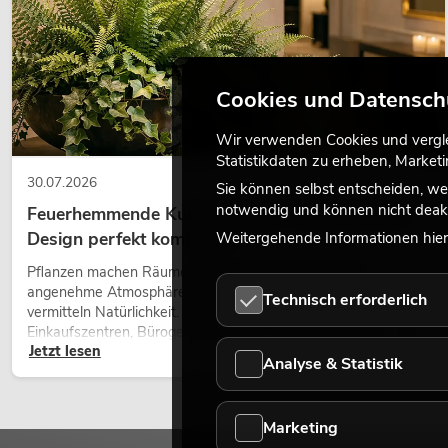
Cookies und Datensch
Wir verwenden Cookies und verglei
Statistikdaten zu erheben, Marke
30.07.2026
Sie können selbst entscheiden, we
notwendig und können nicht deakt
Feuerhemmende Kunstpflanzen: Sicherheit und
Design perfekt kombiniert
Weitergehende Informationen hierz
Pflanzen machen Räume lebendig. Sie schaffen eine
angenehme Atmosphäre, verbessern das Ambiente und
Technisch erforderlich
vermitteln Natürlichkeit. Ob in Hotels, Restaurants,
Einkaufszentren, Bürogebäuden oder auf Messeständen: eine
Jetzt lesen
hochwertige Begrünung gehört heute längst zum modernen
Analyse & Statistik
Raumkonzept.
Marketing