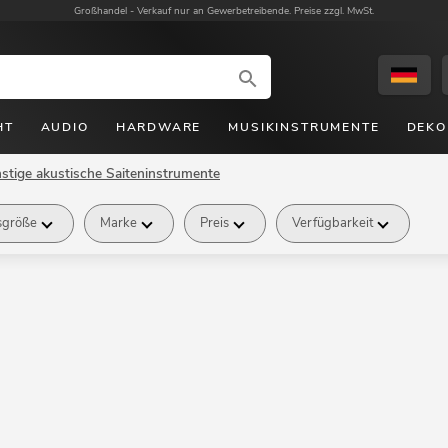
Großhandel -
Verkauf nur an Gewerbetreibende. Preise zzgl. MwSt.
HT
AUDIO
HARDWARE
MUSIKINSTRUMENTE
DEKO
stige akustische Saiteninstrumente
sgröße
Marke
Preis
Verfügbarkeit