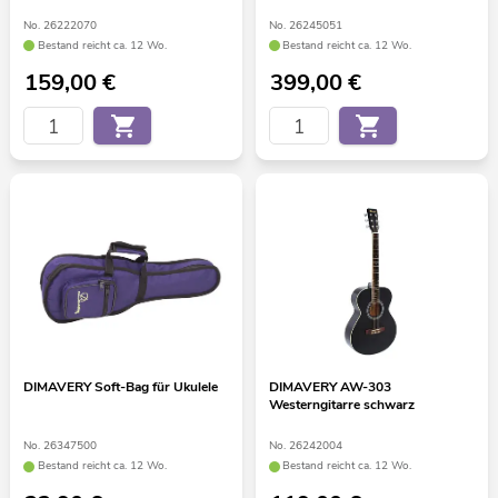
No. 26222070
No. 26245051
Bestand reicht ca. 12 Wo.
Bestand reicht ca. 12 Wo.
159,00
€
399,00
€
DIMAVERY Soft-Bag für Ukulele
DIMAVERY AW-303
Westerngitarre schwarz
No. 26347500
No. 26242004
Bestand reicht ca. 12 Wo.
Bestand reicht ca. 12 Wo.