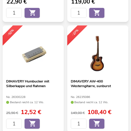
22,90
€
119,00
€
-52%
-27%
DIMAVERY Humbucker mit
DIMAVERY AW-400
Silberkappe und Rahmen
Westerngitarre, sunburst
No. 26300228
No. 26235086
Bestand reicht ca. 12 Wo.
Bestand reicht ca. 12 Wo.
12,52
€
108,40
€
25,90 €
149,00 €