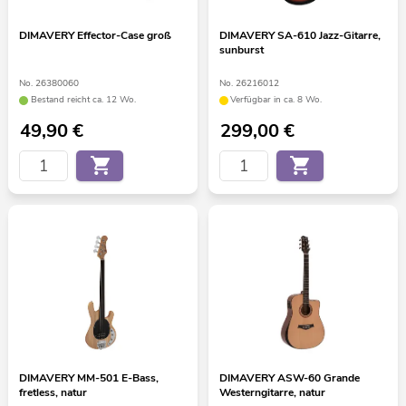
DIMAVERY Effector-Case groß
DIMAVERY SA-610 Jazz-Gitarre,
sunburst
No. 26380060
No. 26216012
Bestand reicht ca. 12 Wo.
Verfügbar in ca. 8 Wo.
49,90
€
299,00
€
DIMAVERY MM-501 E-Bass,
DIMAVERY ASW-60 Grande
fretless, natur
Westerngitarre, natur