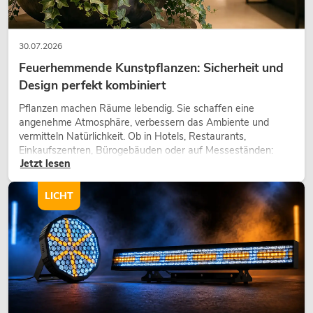
30.07.2026
Feuerhemmende Kunstpflanzen: Sicherheit und
Design perfekt kombiniert
Pflanzen machen Räume lebendig. Sie schaffen eine
angenehme Atmosphäre, verbessern das Ambiente und
vermitteln Natürlichkeit. Ob in Hotels, Restaurants,
Einkaufszentren, Bürogebäuden oder auf Messeständen:
Jetzt lesen
eine hochwertige Begrünung gehört heute längst zum
modernen Raumkonzept.
LICHT