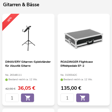
Gitarren & Bässe
-16%
DIMAVERY Gitarren-Spielständer
ROADINGER Flightcase
für Akustik Gitarre
Effektpedale EF-2
No. 26348111
No. 3100042C
Bestand reicht ca. 12 Wo.
Bestand reicht ca. 12 Wo.
36,05
€
135,00
€
42,90 €