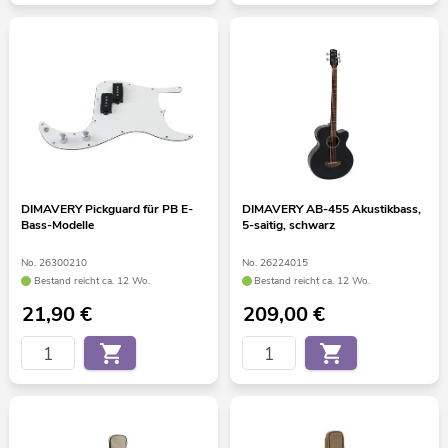
DIMAVERY Pickguard für PB E-
DIMAVERY AB-455 Akustikbass,
Bass-Modelle
5-saitig, schwarz
No. 26300210
No. 26224015
Bestand reicht ca. 12 Wo.
Bestand reicht ca. 12 Wo.
21,90
€
209,00
€