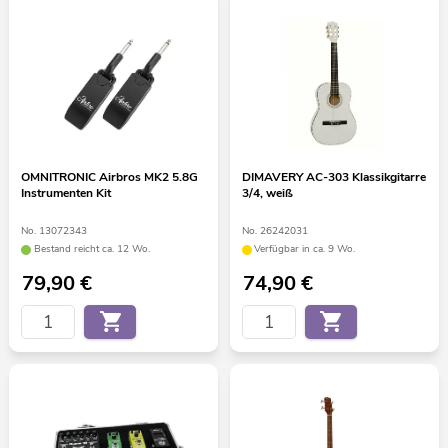
OMNITRONIC Airbros MK2 5.8G
DIMAVERY AC-303 Klassikgitarre
Instrumenten Kit
3/4, weiß
No. 13072343
No. 26242031
Bestand reicht ca. 12 Wo.
Verfügbar in ca. 9 Wo.
79,90
€
74,90
€