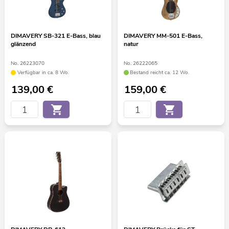
DIMAVERY SB-321 E-Bass, blau
DIMAVERY MM-501 E-Bass,
glänzend
natur
No. 26223070
No. 26222065
Verfügbar in ca. 8 Wo.
Bestand reicht ca. 12 Wo.
139,00
€
159,00
€