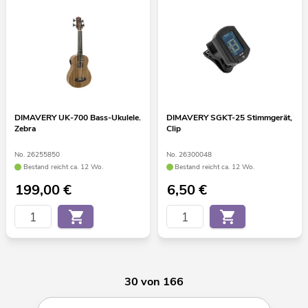
DIMAVERY UK-700 Bass-Ukulele.
DIMAVERY SGKT-25 Stimmgerät,
Zebra
Clip
No. 26255850
No. 26300048
Bestand reicht ca. 12 Wo.
Bestand reicht ca. 12 Wo.
199,00
€
6,50
€
30 von 166