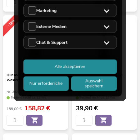
Marketing
-16%
Externe Medien
Chat & Support
Alle akzeptieren
DIMAVERY DR-612
DIMAVERY UK-200 Ukulele,
Westerngitarre 12-saitig, natur
Sopran, sunburst
Auswahl
Nur erforderliche
speichern
No. 26231281
No. 26255809
Bestand reicht ca. 12 Wo.
Bestand reicht ca. 12 Wo.
158,82
€
39,90
€
189,00 €