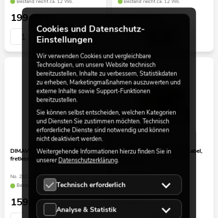
Bestand reicht ca. 12 Wo.
Bestand reicht ca. 12 Wo.
199,00
€
159,00
€
Cookies und Datenschutz-
Einstellungen
Wir verwenden Cookies und vergleichbare
Technologien, um unsere Website technisch
bereitzustellen, Inhalte zu verbessern, Statistikdaten
zu erheben, Marketingmaßnahmen auszuwerten und
externe Inhalte sowie Support-Funktionen
bereitzustellen.
Sie können selbst entscheiden, welchen Kategorien
und Diensten Sie zustimmen möchten. Technisch
erforderliche Dienste sind notwendig und können
nicht deaktiviert werden.
DIMAVERY MM-501 E-Bass,
DIMAVERY Instrumenten-Kabel,
Weitergehende Informationen hierzu finden Sie in
fretless, tobacco
3m, sw/sil
unserer
Datenschutzerklärung
.
No. 26222080
No. 26300051
Technisch erforderlich
Bestand reicht ca. 12 Wo.
Bestand reicht ca. 12 Wo.
159,00
€
9,50
€
Analyse & Statistik