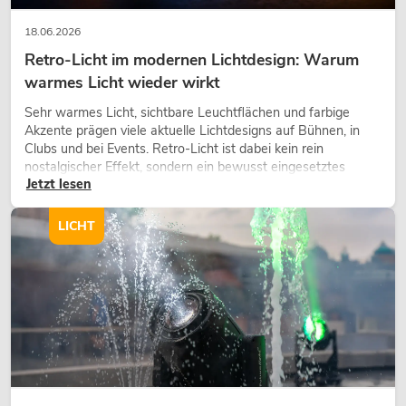
18.06.2026
Retro-Licht im modernen Lichtdesign: Warum
warmes Licht wieder wirkt
Sehr warmes Licht, sichtbare Leuchtflächen und farbige
Akzente prägen viele aktuelle Lichtdesigns auf Bühnen, in
Clubs und bei Events. Retro-Licht ist dabei kein rein
nostalgischer Effekt, sondern ein bewusst eingesetztes
Jetzt lesen
Gestaltungsmittel: Es schafft Atmosphäre, gibt Szenen
Charakter und kann technische LED-Setups emotionaler
wirken lassen.
LICHT