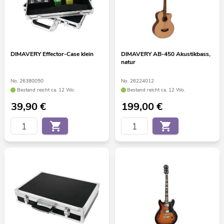
DIMAVERY Effector-Case klein
DIMAVERY AB-450 Akustikbass,
natur
No. 26380050
No. 26224012
Bestand reicht ca. 12 Wo.
Bestand reicht ca. 12 Wo.
39,90
€
199,00
€