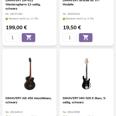
DIMAVERY DR-612
DIMAVERY Brücke für ST-
Westerngitarre 12-saitig,
Modelle
schwarz
No. 26231282
No. 26300244
Bestand reicht ca. 11 Wo.
Bestand reicht ca. 4 Wo.
199,00
€
19,50
€
DIMAVERY AB-450 Akustikbass,
DIMAVERY MM-505 E-Bass, 5-
schwarz
saitig, schwarz
No. 26224013
No. 26222096