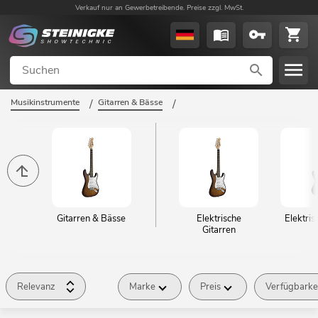
Verkauf nur an Gewerbetreibende. Preise zzgl. MwSt.
Musikinstrumente
/
Gitarren & Bässe
/
Gitarren & Bässe
Elektrische
Elektri
Gitarren
Relevanz
Marke
Preis
Verfügbarke