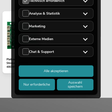
Technisch erforderlich
Analyse & Statistik
Marketing
Externe Medien
Chat & Support
Platine (Display) LED Mega
Strobe 768 Bar (AT-
480W-V11.PCB)
Alle akzeptieren
Auswahl
Nur erforderliche
speichern