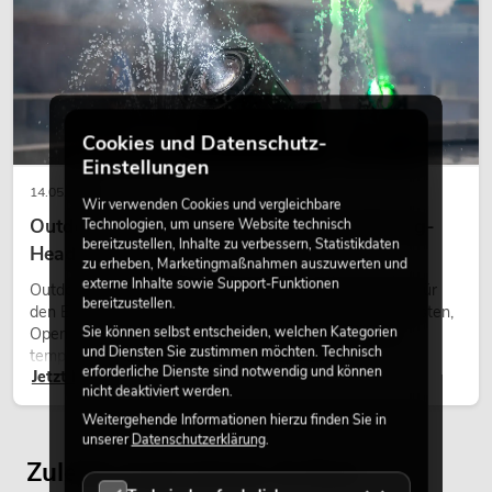
Cookies und Datenschutz-
Einstellungen
14.05.2026
Wir verwenden Cookies und vergleichbare
Outdoor Moving-Heads: Wetterfeste Moving-
Technologien, um unsere Website technisch
bereitzustellen, Inhalte zu verbessern, Statistikdaten
Heads bei Events
zu erheben, Marketingmaßnahmen auszuwerten und
externe Inhalte sowie Support-Funktionen
Outdoor Moving-Heads sind bewegliche Scheinwerfer für
bereitzustellen.
den Einsatz im Freien. Sie werden bei Festivals, Stadtfesten,
Sie können selbst entscheiden, welchen Kategorien
Open-Air-Konzerten, Architekturinszenierungen und
und Diensten Sie zustimmen möchten. Technisch
temporären Außeninstallationen eingesetzt.
erforderliche Dienste sind notwendig und können
Jetzt lesen
nicht deaktiviert werden.
Weitergehende Informationen hierzu finden Sie in
unserer
Datenschutzerklärung
.
Zuletzt angesehene Artikel