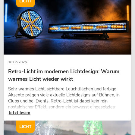
LICHT
18.06.2026
Retro-Licht im modernen Lichtdesign: Warum
warmes Licht wieder wirkt
Sehr warmes Licht, sichtbare Leuchtflächen und farbige
Akzente prägen viele aktuelle Lichtdesigns auf Bühnen, in
Clubs und bei Events. Retro-Licht ist dabei kein rein
nostalgischer Effekt, sondern ein bewusst eingesetztes
Jetzt lesen
Gestaltungsmittel: Es schafft Atmosphäre, gibt Szenen
Charakter und kann technische LED-Setups emotionaler
wirken lassen.
LICHT