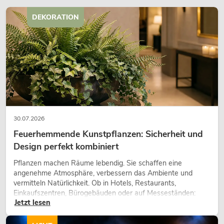
DEKORATION
30.07.2026
Feuerhemmende Kunstpflanzen: Sicherheit und
Design perfekt kombiniert
Pflanzen machen Räume lebendig. Sie schaffen eine
angenehme Atmosphäre, verbessern das Ambiente und
vermitteln Natürlichkeit. Ob in Hotels, Restaurants,
Einkaufszentren, Bürogebäuden oder auf Messeständen:
Jetzt lesen
eine hochwertige Begrünung gehört heute längst zum
modernen Raumkonzept.