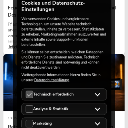
Cookies und Datenschutz-
Feuerhemmende Kunstpflanzen: Sicherheit und
Einstellungen
Design perfekt kombiniert
Wir verwenden Cookies und vergleichbare
Technologien, um unsere Website technisch
Pflanzen machen Räume lebendig. Sie schaffen eine
bereitzustellen, Inhalte zu verbessern, Statistikdaten
angenehme Atmosphäre, verbessern das Ambiente und
zu erheben, Marketingmaßnahmen auszuwerten und
vermitteln Natürlichkeit. Ob in Hotels, Restaurants,
externe Inhalte sowie Support-Funktionen
Einkaufszentren, Bürogebäuden oder auf Messeständen:
bereitzustellen.
Jetzt lesen
eine hochwertige Begrünung gehört heute längst zum
Sie können selbst entscheiden, welchen Kategorien
modernen Raumkonzept.
und Diensten Sie zustimmen möchten. Technisch
LICHT
erforderliche Dienste sind notwendig und können
nicht deaktiviert werden.
Weitergehende Informationen hierzu finden Sie in
unserer
Datenschutzerklärung
.
Technisch erforderlich
Analyse & Statistik
18.06.2026
Marketing
Retro-Licht im modernen Lichtdesign: Warum