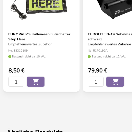
EUROPALMS Halloween Fußschalter
EUROLITE N-19 Nebelmas
Step Here
schwarz
Empfehlenswertes Zubehör
Empfehlenswertes Zubehör
No. 83316109
No. 5170195A
Bestand reicht ca. 10 Wo.
Bestand reicht ca. 12 Wo.
8,50
€
79,90
€