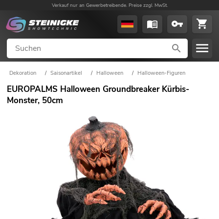
Verkauf nur an Gewerbetreibende. Preise zzgl. MwSt.
Dekoration
/
Saisonartikel
/
Halloween
/
Halloween-Figuren
EUROPALMS Halloween Groundbreaker Kürbis-
Monster, 50cm