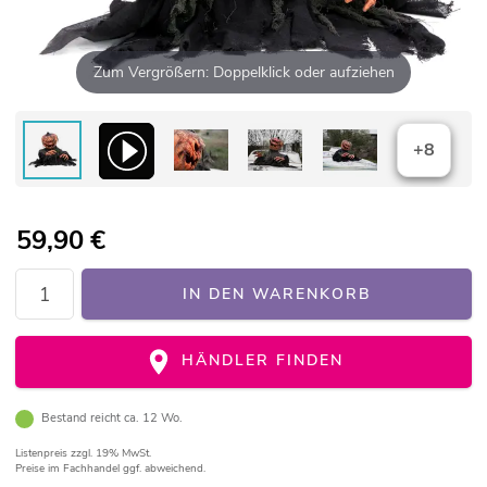
Zum Vergrößern: Doppelklick oder aufziehen
+8
59,90
€
IN DEN WARENKORB
HÄNDLER FINDEN
Bestand reicht ca. 12 Wo.
Listenpreis
zzgl. 19% MwSt.
Preise im Fachhandel ggf. abweichend.