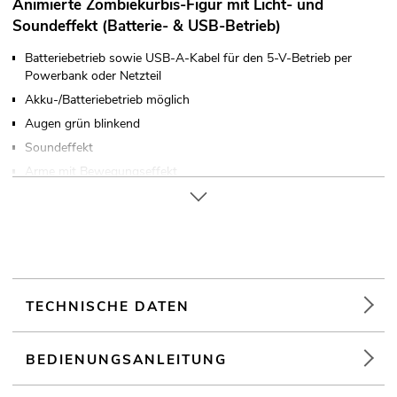
Animierte Zombiekürbis-Figur mit Licht- und
Soundeffekt (Batterie- & USB-Betrieb)
Batteriebetrieb sowie USB-A-Kabel für den 5-V-Betrieb per
Powerbank oder Netzteil
Akku-/Batteriebetrieb möglich
Augen grün blinkend
Soundeffekt
Arme mit Bewegungseffekt
Kopf mit Bewegungseffekt
Animationsdauer bis zu 30 Sekunden
Einfach aufzubauen
Arme formbar
TECHNISCHE DATEN
BEDIENUNGSANLEITUNG