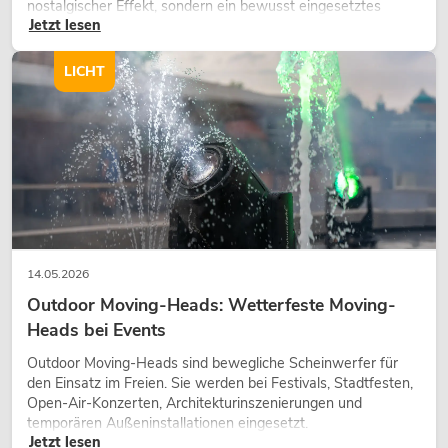
nostalgischer Effekt, sondern ein bewusst eingesetztes
Jetzt lesen
Gestaltungsmittel: Es schafft Atmosphäre, gibt Szenen
Charakter und kann technische LED-Setups emotionaler
wirken lassen.
LICHT
14.05.2026
Outdoor Moving-Heads: Wetterfeste Moving-
Heads bei Events
Outdoor Moving-Heads sind bewegliche Scheinwerfer für
den Einsatz im Freien. Sie werden bei Festivals, Stadtfesten,
Open-Air-Konzerten, Architekturinszenierungen und
temporären Außeninstallationen eingesetzt.
Jetzt lesen