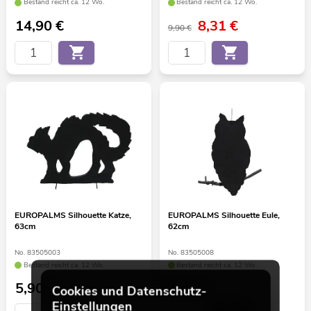
Bestand reicht ca. 12 Wo.
Bestand reicht ca. 12 Wo.
14,90
€
8,31
€
9,90 €
EUROPALMS Silhouette Katze,
EUROPALMS Silhouette Eule,
63cm
62cm
No. 83505003
No. 83505008
Bestand reicht ca. 12 Wo.
Bestand reicht ca. 12 Wo.
5,90
€
5,90
€
Cookies und Datenschutz-
Einstellungen