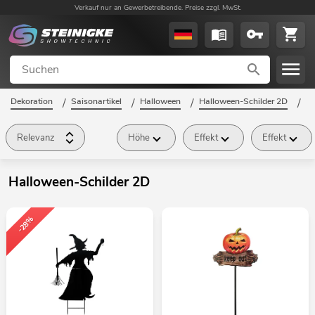
Verkauf nur an Gewerbetreibende. Preise zzgl. MwSt.
Dekoration
/
Saisonartikel
/
Halloween
/
Halloween-Schilder 2D
/
Relevanz
Höhe
Effekt
Effekt
Halloween-Schilder 2D
-28%