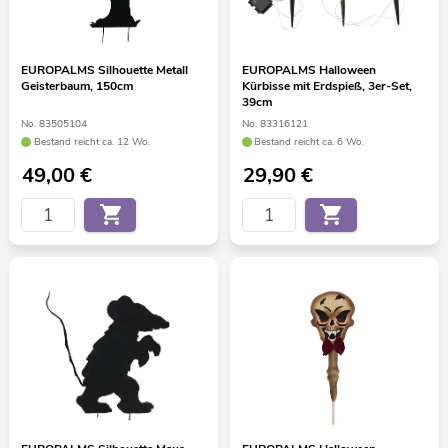
EUROPALMS Silhouette Metall
EUROPALMS Halloween
Geisterbaum, 150cm
Kürbisse mit Erdspieß, 3er-Set,
39cm
No. 83505104
No. 83316121
Bestand reicht ca. 12 Wo.
Bestand reicht ca. 6 Wo.
49,00
€
29,90
€