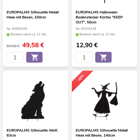
EUROPALMS Silhouette Metall
EUROPALMS Halloween
Hexe mit Besen, 150cm
Bodenstecker Kürbis "KEEP
OUT", 50cm
No. 83505100
No. 83316126
Bestand reicht ca. 12 Wo.
Bestand reicht ca. 12 Wo.
49,58
€
12,90
€
69,00 €
-28%
EUROPALMS Silhouette Wolf,
EUROPALMS Silhouette Metall
63cm
Hexe mit Besen, 140cm