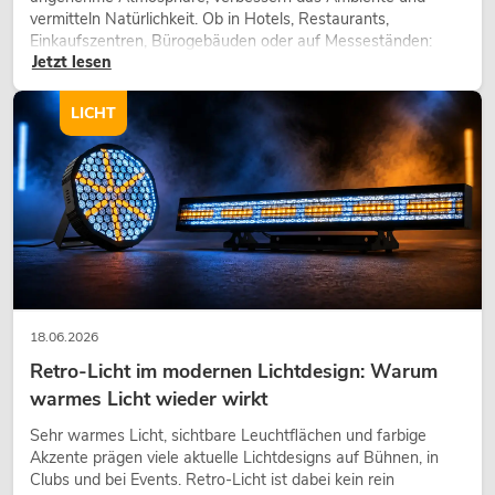
vermitteln Natürlichkeit. Ob in Hotels, Restaurants,
Einkaufszentren, Bürogebäuden oder auf Messeständen:
Jetzt lesen
eine hochwertige Begrünung gehört heute längst zum
modernen Raumkonzept.
LICHT
18.06.2026
Retro-Licht im modernen Lichtdesign: Warum
warmes Licht wieder wirkt
Sehr warmes Licht, sichtbare Leuchtflächen und farbige
Akzente prägen viele aktuelle Lichtdesigns auf Bühnen, in
Clubs und bei Events. Retro-Licht ist dabei kein rein