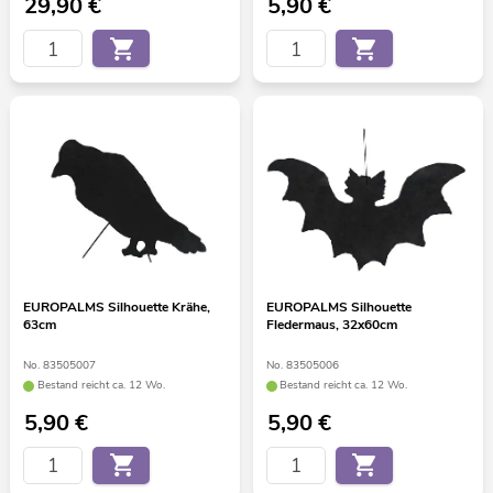
29,90
€
5,90
€
EUROPALMS Silhouette Krähe,
EUROPALMS Silhouette
63cm
Fledermaus, 32x60cm
No. 83505007
No. 83505006
Bestand reicht ca. 12 Wo.
Bestand reicht ca. 12 Wo.
5,90
€
5,90
€