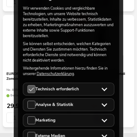
Wir verwenden Cookies und vergleichbare
Technologien, um unsere Website technisch
bereitzustellen, Inhalte zu verbessern, Statistikdaten
-16%
zu erheben, Marketingmaßnahmen auszuwerten und
externe Inhalte sowie Support-Funktionen
bereitzustellen.
Sie können selbst entscheiden, welchen Kategorien
und Diensten Sie zustimmen möchten. Technisch
erforderliche Dienste sind notwendig und können
nicht deaktiviert werden.
Weitergehende Informationen hierzu finden Sie in
unserer
Datenschutzerklärung
.
EUROPALMS Silhouette Metall
EUROPALMS Silhouette Metall
Zombie Mann, 135cm
Hexe mit Löffel, 110cm
Technisch erforderlich
No. 83505105
No. 83505102
Bestand reicht ca. 12 Wo.
Bestand reicht ca. 12 Wo.
Analyse & Statistik
29,90
€
16,72
€
19,90 €
Marketing
Externe Medien