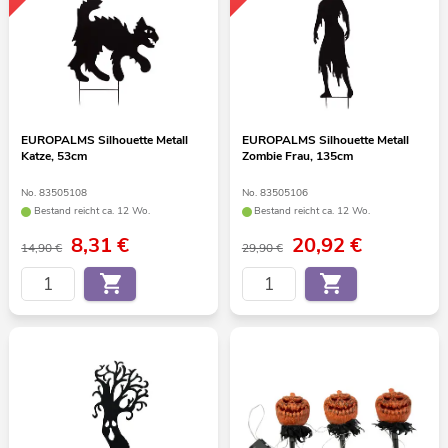
EUROPALMS Silhouette Metall
EUROPALMS Silhouette Metall
Katze, 53cm
Zombie Frau, 135cm
No. 83505108
No. 83505106
Bestand reicht ca. 12 Wo.
Bestand reicht ca. 12 Wo.
8,31
€
20,92
€
14,90 €
29,90 €