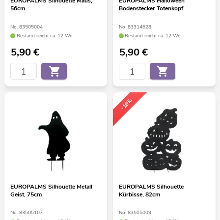
EUROPALMS Silhouette Maus,
EUROPALMS Halloween
56cm
Bodenstecker Totenkopf
No. 83505004
No. 83314628
Bestand reicht ca. 12 Wo.
Bestand reicht ca. 12 Wo.
5,90
€
5,90
€
-16%
EUROPALMS Silhouette Metall
EUROPALMS Silhouette
Geist, 75cm
Kürbisse, 82cm
No. 83505107
No. 83505009