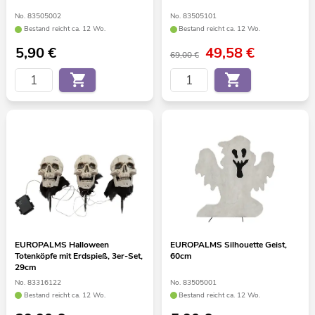
No. 83505002
No. 83505101
Bestand reicht ca. 12 Wo.
Bestand reicht ca. 12 Wo.
5,90
€
49,58
€
69,00 €
EUROPALMS Halloween
EUROPALMS Silhouette Geist,
Totenköpfe mit Erdspieß, 3er-Set,
60cm
29cm
No. 83316122
No. 83505001
Bestand reicht ca. 12 Wo.
Bestand reicht ca. 12 Wo.