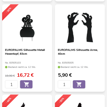
-16%
EUROPALMS Silhouette Metall
EUROPALMS Silhouette Arme,
Hexentopf, 83cm
40cm
No. 83505103
No. 83505005
Bestand reicht ca. 12 Wo.
Bestand reicht ca. 12 Wo.
16,72
€
5,90
€
19,90 €
-44%
-30%