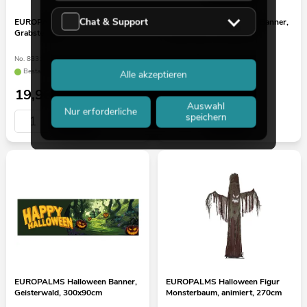
Chat & Support
EUROPALMS Halloween
EUROPALMS Halloween Banner,
Grabsteinset
Geisterhaus, 90x180cm
No. 83314676
No. 80164202
Bestand reicht ca. 6 Wo.
Bestand reicht ca. 12 Wo.
Alle akzeptieren
19,90
€
7,90
€
Auswahl
Nur erforderliche
speichern
EUROPALMS Halloween Banner,
EUROPALMS Halloween Figur
Geisterwald, 300x90cm
Monsterbaum, animiert, 270cm