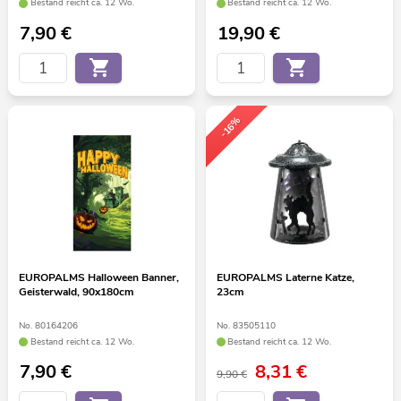
Bestand reicht ca. 12 Wo.
Bestand reicht ca. 12 Wo.
7,90
€
19,90
€
-16%
EUROPALMS Halloween Banner,
EUROPALMS Laterne Katze,
Geisterwald, 90x180cm
23cm
No. 80164206
No. 83505110
Bestand reicht ca. 12 Wo.
Bestand reicht ca. 12 Wo.
7,90
€
8,31
€
9,90 €