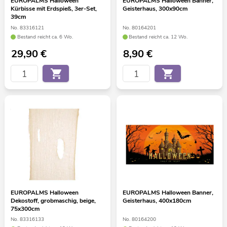
EUROPALMS Halloween
EUROPALMS Halloween Banner,
Kürbisse mit Erdspieß, 3er-Set,
Geisterhaus, 300x90cm
39cm
No. 83316121
No. 80164201
Bestand reicht ca. 6 Wo.
Bestand reicht ca. 12 Wo.
29,90
€
8,90
€
EUROPALMS Halloween
EUROPALMS Halloween Banner,
Dekostoff, grobmaschig, beige,
Geisterhaus, 400x180cm
75x300cm
No. 83316133
No. 80164200