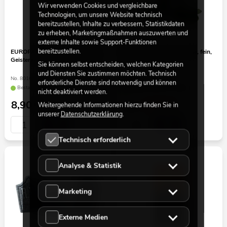
Wir verwenden Cookies und vergleichbare
Technologien, um unsere Website technisch
bereitzustellen, Inhalte zu verbessern, Statistikdaten
zu erheben, Marketingmaßnahmen auszuwerten und
externe Inhalte sowie Support-Funktionen
bereitzustellen.
EUROPALMS Halloween Banner,
EUROPALMS Dekogewebe, fein,
Geisterwald, 2er-Set, 30x180cm
weiß, 165x400cm
Sie können selbst entscheiden, welchen Kategorien
und Diensten Sie zustimmen möchten. Technisch
No. 80164207
No. 83312016
erforderliche Dienste sind notwendig und können
Bestand reicht ca. 12 Wo.
Bestand reicht ca. 12 Wo.
nicht deaktiviert werden.
8,90
€
4,95
€
Weitergehende Informationen hierzu finden Sie in
9,90 €
unserer
Datenschutzerklärung
.
Technisch erforderlich
Analyse & Statistik
Marketing
Externe Medien