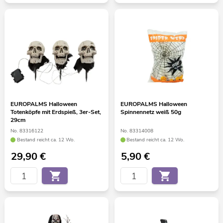
EUROPALMS Halloween
EUROPALMS Halloween
Totenköpfe mit Erdspieß, 3er-Set,
Spinnennetz weiß 50g
29cm
No. 83316122
No. 83314008
Bestand reicht ca. 12 Wo.
Bestand reicht ca. 12 Wo.
29,90
€
5,90
€