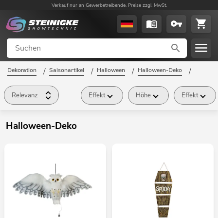
Verkauf nur an Gewerbetreibende. Preise zzgl. MwSt.
Dekoration
/
Saisonartikel
/
Halloween
/
Halloween-Deko
/
Relevanz
Effekt
Höhe
Effekt
Halloween-Deko