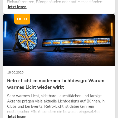
Einkaufszentren, Bürogebäuden oder auf Messeständen:
Jetzt lesen
eine hochwertige Begrünung gehört heute längst zum
modernen Raumkonzept.
LICHT
18.06.2026
Retro-Licht im modernen Lichtdesign: Warum
warmes Licht wieder wirkt
Sehr warmes Licht, sichtbare Leuchtflächen und farbige
Akzente prägen viele aktuelle Lichtdesigns auf Bühnen, in
Clubs und bei Events. Retro-Licht ist dabei kein rein
nostalgischer Effekt, sondern ein bewusst eingesetztes
Jetzt lesen
Gestaltungsmittel: Es schafft Atmosphäre, gibt Szenen