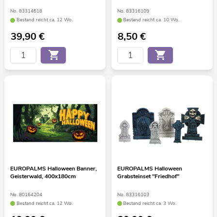
No. 83314618
No. 83316109
Bestand reicht ca. 12 Wo.
Bestand reicht ca. 10 Wo.
39,90
€
8,50
€
EUROPALMS Halloween Banner,
EUROPALMS Halloween
Geisterwald, 400x180cm
Grabsteinset "Friedhof"
No. 80164204
No. 83316103
Bestand reicht ca. 12 Wo.
Bestand reicht ca. 3 Wo.