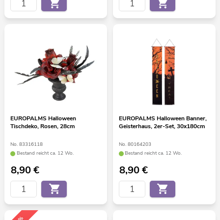
EUROPALMS Halloween
EUROPALMS Halloween Banner,
Tischdeko, Rosen, 28cm
Geisterhaus, 2er-Set, 30x180cm
No. 83316118
No. 80164203
Bestand reicht ca. 12 Wo.
Bestand reicht ca. 12 Wo.
8,90
€
8,90
€