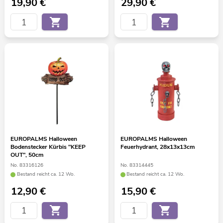
19,90
€
29,90
€
EUROPALMS Halloween
EUROPALMS Halloween
Bodenstecker Kürbis "KEEP
Feuerhydrant, 28x13x13cm
OUT", 50cm
No. 83316126
No. 83314445
Bestand reicht ca. 12 Wo.
Bestand reicht ca. 12 Wo.
12,90
€
15,90
€