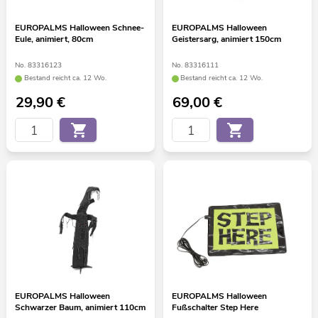
EUROPALMS Halloween Schnee-
EUROPALMS Halloween
Eule, animiert, 80cm
Geistersarg, animiert 150cm
No. 83316123
No. 83316111
Bestand reicht ca. 12 Wo.
Bestand reicht ca. 12 Wo.
29,90
€
69,00
€
EUROPALMS Halloween
EUROPALMS Halloween
Schwarzer Baum, animiert 110cm
Fußschalter Step Here