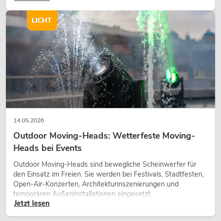
Charakter und kann technische LED-Setups emotionaler
wirken lassen.
LICHT
14.05.2026
Outdoor Moving-Heads: Wetterfeste Moving-
Heads bei Events
Outdoor Moving-Heads sind bewegliche Scheinwerfer für
den Einsatz im Freien. Sie werden bei Festivals, Stadtfesten,
Open-Air-Konzerten, Architekturinszenierungen und
temporären Außeninstallationen eingesetzt.
Jetzt lesen