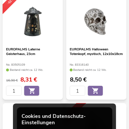
-51%
EUROPALMS Laterne
EUROPALMS Halloween
Geisterhaus, 23cm
Totenkopf, mystisch, 12x10x18cm
No. 83505109
No. 83316140
Bestand reicht ca. 12 Wo.
Bestand reicht ca. 12 Wo.
8,31
€
8,50
€
16,90 €
-50%
Cookies und Datenschutz-
Einstellungen