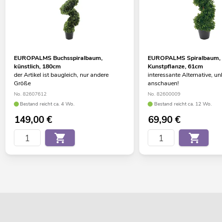
EUROPALMS Buchsspiralbaum,
EUROPALMS Spiralbaum,
künstlich, 180cm
Kunstpflanze, 61cm
der Artikel ist baugleich, nur andere
interessante Alternative, u
Größe
anschauen!
No. 82607612
No. 82600009
Bestand reicht ca. 4 Wo.
Bestand reicht ca. 12 Wo.
149,00
€
69,90
€