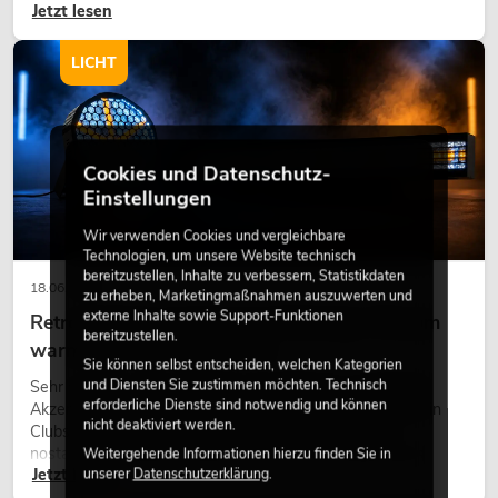
Jetzt lesen
eine hochwertige Begrünung gehört heute längst zum
modernen Raumkonzept.
LICHT
Cookies und Datenschutz-
Einstellungen
Wir verwenden Cookies und vergleichbare
Technologien, um unsere Website technisch
bereitzustellen, Inhalte zu verbessern, Statistikdaten
18.06.2026
zu erheben, Marketingmaßnahmen auszuwerten und
externe Inhalte sowie Support-Funktionen
Retro-Licht im modernen Lichtdesign: Warum
bereitzustellen.
warmes Licht wieder wirkt
Sie können selbst entscheiden, welchen Kategorien
und Diensten Sie zustimmen möchten. Technisch
Sehr warmes Licht, sichtbare Leuchtflächen und farbige
erforderliche Dienste sind notwendig und können
Akzente prägen viele aktuelle Lichtdesigns auf Bühnen, in
nicht deaktiviert werden.
Clubs und bei Events. Retro-Licht ist dabei kein rein
nostalgischer Effekt, sondern ein bewusst eingesetztes
Weitergehende Informationen hierzu finden Sie in
Jetzt lesen
unserer
Datenschutzerklärung
.
Gestaltungsmittel: Es schafft Atmosphäre, gibt Szenen
Charakter und kann technische LED-Setups emotionaler