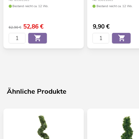
No. 83301305
No. 83011005
Bestand reicht ca. 12 Wo.
Bestand reicht ca. 12 Wo.
52,86
€
9,90
€
62,90 €
Ähnliche Produkte