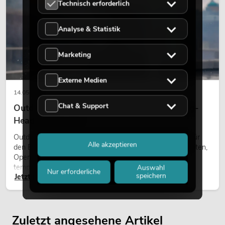
Technisch erforderlich
Analyse & Statistik
Marketing
Externe Medien
14.05.2026
Chat & Support
Outdoor Moving-Heads: Wetterfeste Moving-
Heads bei Events
Outdoor Moving-Heads sind bewegliche Scheinwerfer für
Alle akzeptieren
den Einsatz im Freien. Sie werden bei Festivals, Stadtfesten,
Open-Air-Konzerten, Architekturinszenierungen und
temporären Außeninstallationen eingesetzt.
Auswahl
Nur erforderliche
speichern
Jetzt lesen
Zuletzt angesehene Artikel