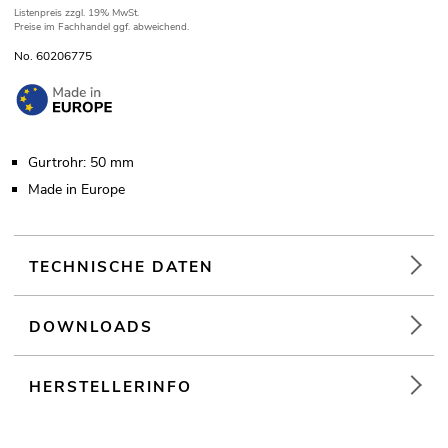
Listenpreis
zzgl. 19% MwSt.
Preise im Fachhandel ggf. abweichend.
No. 60206775
Gurtrohr: 50 mm
Made in Europe
TECHNISCHE DATEN
DOWNLOADS
HERSTELLERINFO