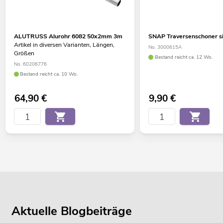
ALUTRUSS Alurohr 6082 50x2mm 3m
SNAP Traversenschoner si
Artikel in diversen Varianten, Längen,
No. 3000615A
Größen
Bestand reicht ca. 12 Wo.
No. 60206776
Bestand reicht ca. 10 Wo.
64,90
€
9,90
€
Aktuelle Blogbeiträge