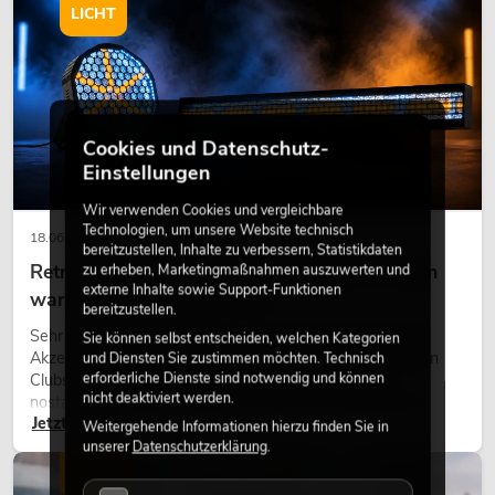
LICHT
Cookies und Datenschutz-
Einstellungen
Wir verwenden Cookies und vergleichbare
Technologien, um unsere Website technisch
18.06.2026
bereitzustellen, Inhalte zu verbessern, Statistikdaten
Retro-Licht im modernen Lichtdesign: Warum
zu erheben, Marketingmaßnahmen auszuwerten und
externe Inhalte sowie Support-Funktionen
warmes Licht wieder wirkt
bereitzustellen.
Sehr warmes Licht, sichtbare Leuchtflächen und farbige
Sie können selbst entscheiden, welchen Kategorien
Akzente prägen viele aktuelle Lichtdesigns auf Bühnen, in
und Diensten Sie zustimmen möchten. Technisch
erforderliche Dienste sind notwendig und können
Clubs und bei Events. Retro-Licht ist dabei kein rein
nicht deaktiviert werden.
nostalgischer Effekt, sondern ein bewusst eingesetztes
Jetzt lesen
Gestaltungsmittel: Es schafft Atmosphäre, gibt Szenen
Weitergehende Informationen hierzu finden Sie in
Charakter und kann technische LED-Setups emotionaler
unserer
Datenschutzerklärung
.
wirken lassen.
LICHT