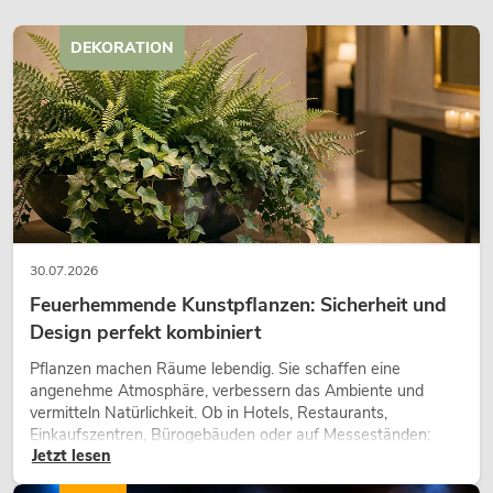
DEKORATION
30.07.2026
Feuerhemmende Kunstpflanzen: Sicherheit und
Design perfekt kombiniert
Pflanzen machen Räume lebendig. Sie schaffen eine
angenehme Atmosphäre, verbessern das Ambiente und
vermitteln Natürlichkeit. Ob in Hotels, Restaurants,
Einkaufszentren, Bürogebäuden oder auf Messeständen:
Jetzt lesen
eine hochwertige Begrünung gehört heute längst zum
modernen Raumkonzept.