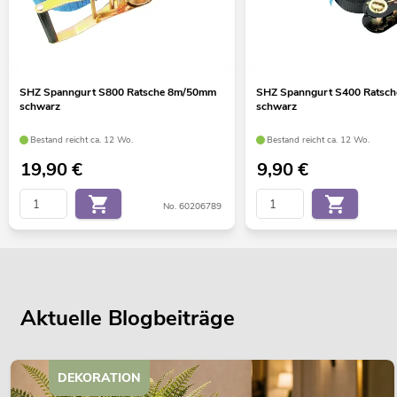
SHZ Spanngurt S800 Ratsche 8m/50mm
SHZ Spanngurt S400 Ratsc
schwarz
schwarz
Bestand reicht ca. 12 Wo.
Bestand reicht ca. 12 Wo.
19,90
€
9,90
€
No. 60206789
Aktuelle Blogbeiträge
DEKORATION