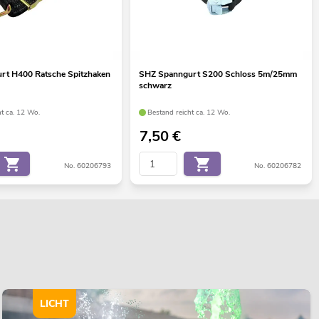
rt H400 Ratsche Spitzhaken
SHZ Spanngurt S200 Schloss 5m/25mm
schwarz
ht ca. 12 Wo.
Bestand reicht ca. 12 Wo.
7,50
€
No. 60206793
No. 60206782
LICHT