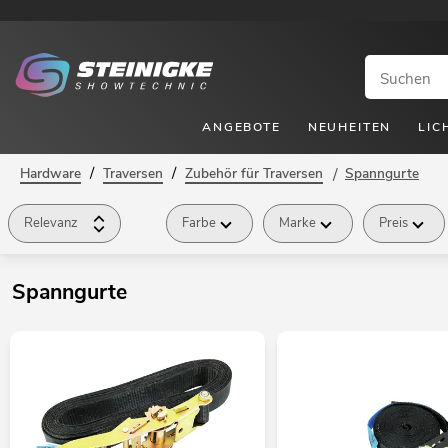
ANGEBOTE
NEUHEITEN
LIC
/
/
Hardware
Traversen
Zubehör für Traversen
/
Spanngurte
Relevanz
Farbe
Marke
Preis
Spanngurte