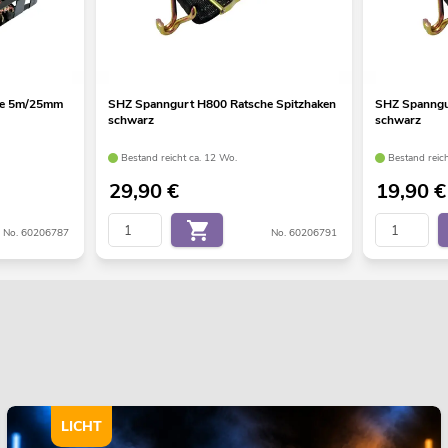
he 5m/25mm
SHZ Spanngurt H800 Ratsche Spitzhaken
SHZ Spanngu
schwarz
schwarz
Bestand reicht ca. 12 Wo.
Bestand reic
29,90
€
19,90
€
No. 60206787
No. 60206791
LICHT