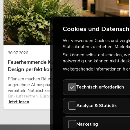
Cookies und Datensch
Wir verwenden Cookies und verglei
Statistikdaten zu erheben, Marke
30.07.2026
Sie können selbst entscheiden, we
notwendig und können nicht deakt
Feuerhemmende Kunstpflanzen: Sicherheit und
Design perfekt kombiniert
Weitergehende Informationen hierz
Pflanzen machen Räume lebendig. Sie schaffen eine
angenehme Atmosphäre, verbessern das Ambiente und
Technisch erforderlich
vermitteln Natürlichkeit. Ob in Hotels, Restaurants,
Einkaufszentren, Bürogebäuden oder auf Messeständen: eine
Jetzt lesen
hochwertige Begrünung gehört heute längst zum modernen
Analyse & Statistik
Raumkonzept.
Marketing