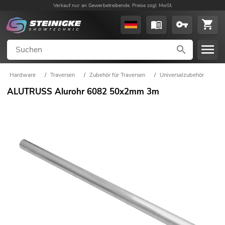
Verkauf nur an Gewerbetreibende. Preise zzgl. MwSt.
Hardware
/
Traversen
/
Zubehör für Traversen
/
Universalzubehör
ALUTRUSS Alurohr 6082 50x2mm 3m