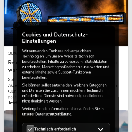
Cookies und Datenschutz-
Einstellungen
Wir verwenden Cookies und vergleichbare
18.06.2026
Technologien, um unsere Website technisch
Retro-Licht im modernen Lichtdesign: Warum
bereitzustellen, Inhalte zu verbessern, Statistikdaten
zu erheben, Marketingmaßnahmen auszuwerten und
warmes Licht wieder wirkt
externe Inhalte sowie Support-Funktionen
bereitzustellen.
Sehr warmes Licht, sichtbare Leuchtflächen und farbige
Akzente prägen viele aktuelle Lichtdesigns auf Bühnen, in
Sie können selbst entscheiden, welchen Kategorien
und Diensten Sie zustimmen möchten. Technisch
Clubs und bei Events. Retro-Licht ist dabei kein rein
erforderliche Dienste sind notwendig und können
nostalgischer Effekt, sondern ein bewusst eingesetztes
nicht deaktiviert werden.
Jetzt lesen
Gestaltungsmittel: Es schafft Atmosphäre, gibt Szenen
Charakter und kann technische LED-Setups emotionaler
Weitergehende Informationen hierzu finden Sie in
unserer
Datenschutzerklärung
.
wirken lassen.
LICHT
Technisch erforderlich