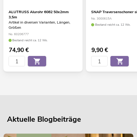
ALUTRUSS Alurohr 6082 50x2mm
SNAP Traversenschoner si
3,5m
No. 3000615A
Artikel in diversen Varianten, Längen,
Bestand reicht ca. 12 Wo.
Größen
No. 60206777
Bestand reicht ca. 12 Wo.
74,90
€
9,90
€
Aktuelle Blogbeiträge