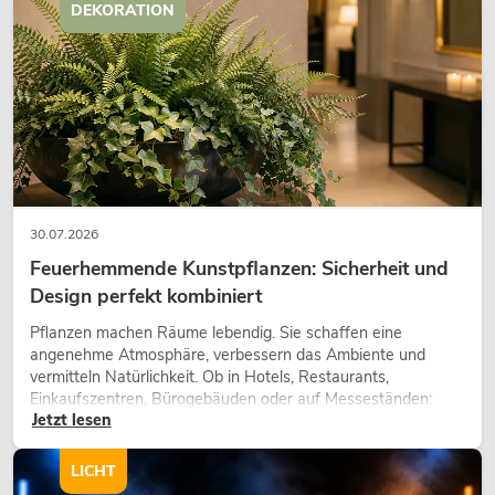
DEKORATION
30.07.2026
Feuerhemmende Kunstpflanzen: Sicherheit und
Design perfekt kombiniert
Pflanzen machen Räume lebendig. Sie schaffen eine
angenehme Atmosphäre, verbessern das Ambiente und
vermitteln Natürlichkeit. Ob in Hotels, Restaurants,
Einkaufszentren, Bürogebäuden oder auf Messeständen:
Jetzt lesen
eine hochwertige Begrünung gehört heute längst zum
modernen Raumkonzept.
LICHT