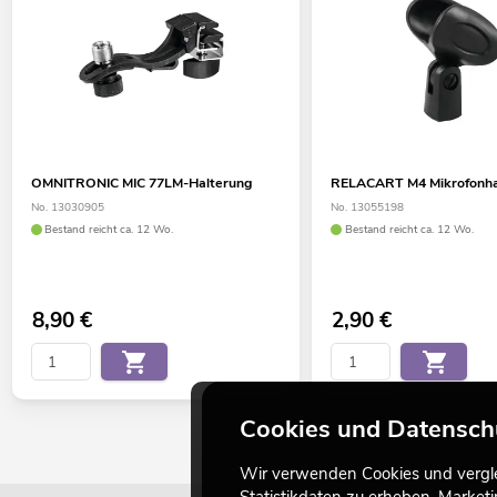
OMNITRONIC MIC 77LM-Halterung
RELACART M4 Mikrofonha
No. 13030905
No. 13055198
Bestand reicht ca. 12 Wo.
Bestand reicht ca. 12 Wo.
8,90
€
2,90
€
Cookies und Datensch
Wir verwenden Cookies und verglei