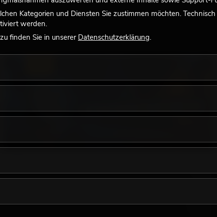
tingmaßnahmen auszuwerten und externe Inhalte sowie Support-Fun
lchen Kategorien und Diensten Sie zustimmen möchten. Technisch e
iviert werden.
u finden Sie in unserer
Datenschutzerklärung
.
LICHT
18.06.2026
Retro-Licht im modernen Lichtdesign: Warum
warmes Licht wieder wirkt
Sehr warmes Licht, sichtbare Leuchtflächen und farbige