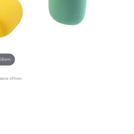
ößern
alerie öffnen