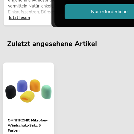
angenehme Atmosphäre, verbessern das Ambiente und
vermitteln Natürlichkeit. Ob in Hotels, Restaurants,
Nur erforderliche
Einkaufszentren, Bürogebäuden oder auf Messeständen: eine
Jetzt lesen
hochwertige Begrünung gehört heute längst zum modernen
Raumkonzept.
Zuletzt angesehene Artikel
OMNITRONIC Mikrofon-
Windschutz-Satz, 5
Farben