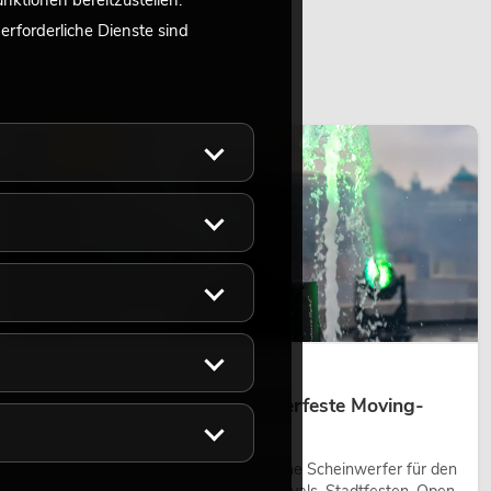
ktionen bereitzustellen.
rforderliche Dienste sind
LICHT
14.05.2026
Outdoor Moving-Heads: Wetterfeste Moving-
Heads bei Events
Outdoor Moving-Heads sind bewegliche Scheinwerfer für den