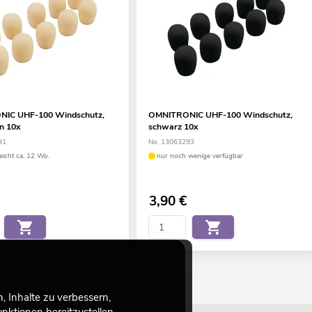
IC UHF-100 Windschutz,
OMNITRONIC UHF-100 Windschutz,
n 10x
schwarz 10x
91
No. 13063293
eicht ca. 12 Wo.
nur noch wenige verfügbar
3,90
€
 Inhalte zu verbessern,