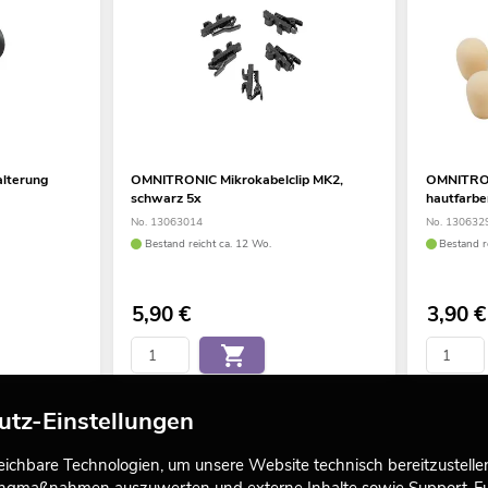
lterung
OMNITRONIC Mikrokabelclip MK2,
OMNITRON
schwarz 5x
hautfarbe
No. 13063014
No. 130632
Bestand reicht ca. 12 Wo.
Bestand r
5,90
€
3,90
€
utz-Einstellungen
chbare Technologien, um unsere Website technisch bereitzustellen,