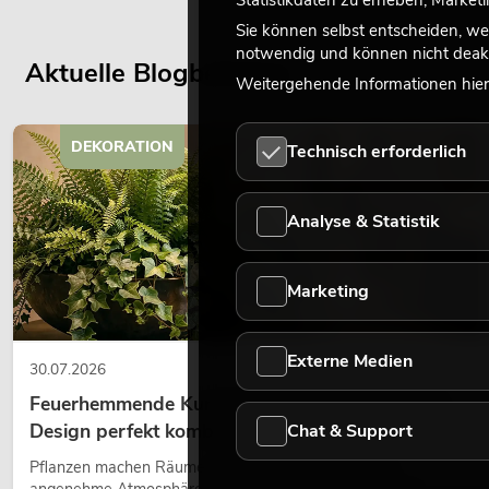
Statistikdaten zu erheben, Marke
Sie können selbst entscheiden, we
notwendig und können nicht deakt
Aktuelle Blogbeiträge
Weitergehende Informationen hierz
DEKORATION
Technisch erforderlich
Analyse & Statistik
Marketing
Externe Medien
30.07.2026
Feuerhemmende Kunstpflanzen: Sicherheit und
Design perfekt kombiniert
Chat & Support
Pflanzen machen Räume lebendig. Sie schaffen eine