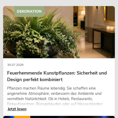
DEKORATION
30.07.2026
Feuerhemmende Kunstpflanzen: Sicherheit und
Design perfekt kombiniert
Pflanzen machen Räume lebendig. Sie schaffen eine
angenehme Atmosphäre, verbessern das Ambiente und
vermitteln Natürlichkeit. Ob in Hotels, Restaurants,
Einkaufszentren, Bürogebäuden oder auf Messeständen:
Jetzt lesen
eine hochwertige Begrünung gehört heute längst zum
modernen Raumkonzept.