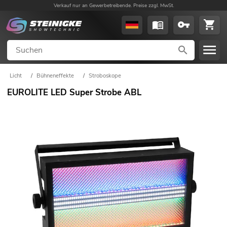
Verkauf nur an Gewerbetreibende. Preise zzgl. MwSt.
Licht
/
Bühneneffekte
/
Stroboskope
EUROLITE LED Super Strobe ABL