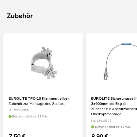
Zubehör
EUROLITE TPC-10 Klammer, silber
EUROLITE Sicherungsseil
Zubehör zur Montage des Gerätes
3x600mm bis 5kg sil
Zubehör zur Absturzsicheru
No. 59006856
Überkopfmontage
Bestand reicht ca. 12 Wo.
No. 58010372
Bestand reicht ca. 12 Wo.
7,50
€
8,90
€