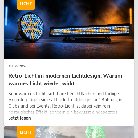
LICHT
18.06.2026
Retro-Licht im modernen Lichtdesign: Warum
warmes Licht wieder wirkt
Sehr warmes Licht, sichtbare Leuchtflächen und farbige
Akzente prägen viele aktuelle Lichtdesigns auf Bühnen, in
Clubs und bei Events. Retro-Licht ist dabei kein rein
nostalgischer Effekt, sondern ein bewusst eingesetztes
Jetzt lesen
Gestaltungsmittel: Es schafft Atmosphäre, gibt Szenen
Charakter und kann technische LED-Setups emotionaler
wirken lassen.
LICHT