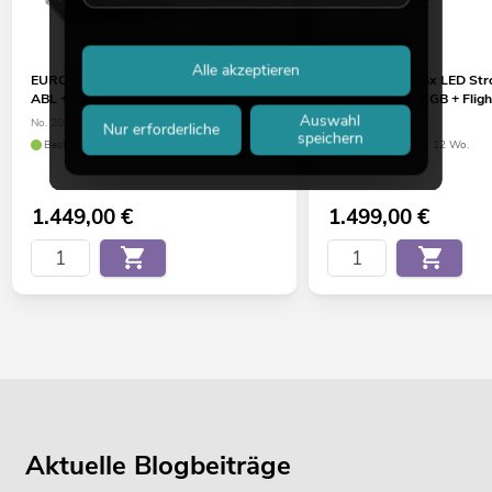
Alle akzeptieren
EUROLITE Set 4x LED Super Strobe
EUROLITE Set 4x LED St
ABL + Case
PRO 864 DMX RGB + Fligh
Auswahl
No. 20000679
No. 20001054
Nur erforderliche
speichern
Bestand reicht ca. 12 Wo.
Bestand reicht ca. 12 Wo.
1.449,00
€
1.499,00
€
Aktuelle Blogbeiträge