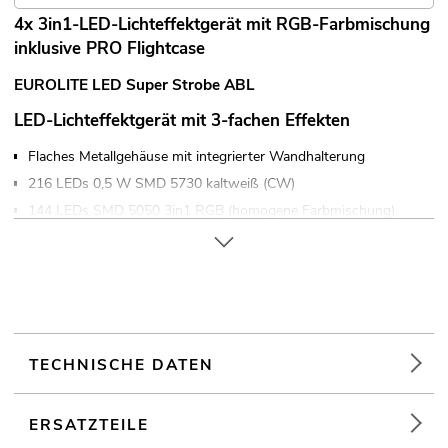
4x 3in1-LED-Lichteffektgerät mit RGB-Farbmischung
inklusive PRO Flightcase
EUROLITE LED Super Strobe ABL
LED-Lichteffektgerät mit 3-fachen Effekten
Flaches Metallgehäuse mit integrierter Wandhalterung
216 LEDs 0,5 W SMD 5730 kaltweiß (CW)
144 LEDs SMD 5050 3in1 RGB (homogene Farbmischung)
LEDs einzeln ansteuerbar
Dimmer elektronisch; Farbmischung stufenlos
Stroboskop-Effekt; Wash-Effekt; Blinder-Effekt
17 integrierte Showprogramme
Im 7; 13; 22; 148 CH DMX-Modus bedienbar
TECHNISCHE DATEN
Ansteuerbar über Master/Slave-Funktion; DMX; Stand-alone;
Musiksteuerung
Flimmerfrei
ERSATZTEILE
Mit Montagebügel