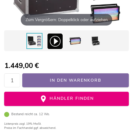
Zum Vergrößern: Doppelklick oder aufziehen
1.449,00
€
IN DEN WARENKORB
HÄNDLER FINDEN
Bestand reicht ca. 12 Wo.
Listenpreis
zzgl. 19% MwSt.
Preise im Fachhandel ggf. abweichend.