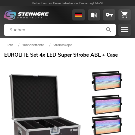
Verkauf nur an Gewerbetreibende. Preise zzgl. MwSt.
Licht
/
Bühneneffekte
/
Stroboskope
EUROLITE Set 4x LED Super Strobe ABL + Case