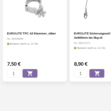
3 verchromte Case-Klappgriffe
3 verchromte Feststellscharniere
2 hochwertige Butterfly-Schlösser
Verschließbar über
Gummifüße
EUROLITE TPC-10 Klammer, silber
EUROLITE Sicherungsseil
3x600mm bis 5kg sil
Markenhardware
No. 59006856
No. 58010372
Bestand reicht ca. 12 Wo.
Weiterführende Informationen zu diesem Produkt finden Sie
Bestand reicht ca. 12 Wo.
unter "Downloads" im Datenblatt
7,50
€
8,90
€