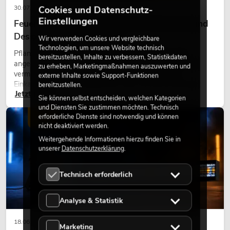
30.07.2026
Cookies und Datenschutz-
Einstellungen
Feuerhemmende Kunstpflanzen: Sicherheit und
Design perfekt kombiniert
Wir verwenden Cookies und vergleichbare
Technologien, um unsere Website technisch
Pflanzen machen Räume lebendig. Sie schaffen eine
bereitzustellen, Inhalte zu verbessern, Statistikdaten
angenehme Atmosphäre, verbessern das Ambiente und
zu erheben, Marketingmaßnahmen auszuwerten und
vermitteln Natürlichkeit. Ob in Hotels, Restaurants,
externe Inhalte sowie Support-Funktionen
Einkaufszentren, Bürogebäuden oder auf Messeständen:
bereitzustellen.
Jetzt lesen
eine hochwertige Begrünung gehört heute längst zum
Sie können selbst entscheiden, welchen Kategorien
modernen Raumkonzept.
und Diensten Sie zustimmen möchten. Technisch
erforderliche Dienste sind notwendig und können
LICHT
nicht deaktiviert werden.
Weitergehende Informationen hierzu finden Sie in
unserer
Datenschutzerklärung
.
Technisch erforderlich
Analyse & Statistik
18.06.2026
Marketing