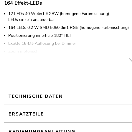
164 Effekt-LEDs
12 LEDs 40 W 4in1 RGBW (homogene Farbmischung)
LEDs einzeln ansteuerbar
164 LEDs 0,2 W SMD 5050 3in1 RGB (homogene Farbmischung)
Positionierung innerhalb 180° TILT
Exakte 16-Bit-Auflösung bei Dimmer
Zoom motorisch
Farbmischung stufenlos; Ablaufgeschwindigkeit einstellbar; Farban
einstellbarem Ansprechverhalten; Dimmergeschwindigkeit (Sprungan
Beam-Effekt; Stroboskop-Effekt; Ambient-Effekt
6 integrierte Showprogramme
Im 28; 34; 67 CH DMX-Modus bedienbar
TECHNISCHE DATEN
Die Gerätekühlung erfolgt über Lüfter in der Base
Ansteuerbar über Stand-alone; Master/Slave-Funktion; DMX; Quic
(optional); CRMX by LumenRadio über USB (optional); Art-Net; R
ERSATZTEILE
Flimmerfrei
Mit einem Abstrahlwinkel von 2° - 28° Beam
BEDIENUNGSANLEITUNG