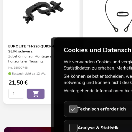
EUROLITE TH-220 QUICK-LOCK Haken
EUROLITE Sicherungssei
Cookies und Datensch
SLIM, schwarz
bis 35kg sw
Zubehör nur zur Montage am
Zubehör zur Absturzsicheru
horizontalen Trussing!
Überkopfmontage
Wir verwenden Cookies und verglei
Statistikdaten zu erheben, Marke
No. 58000748
No. 58010347
Bestand reicht ca. 12 Wo.
Bestand reicht ca. 12 Wo.
Sie können selbst entscheiden, we
21,50
€
9,90
€
notwendig und können nicht deakt
Weitergehende Informationen hierz
Technisch erforderlich
Analyse & Statistik