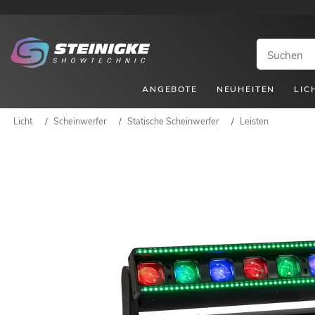
ANGEBOTE
NEUHEITEN
LIC
Licht
/
Scheinwerfer
/
Statische Scheinwerfer
/
Leisten