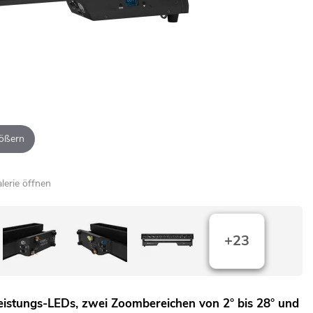
ößern
alerie öffnen
+23
hleistungs-LEDs, zwei Zoombereichen von 2° bis 28° und