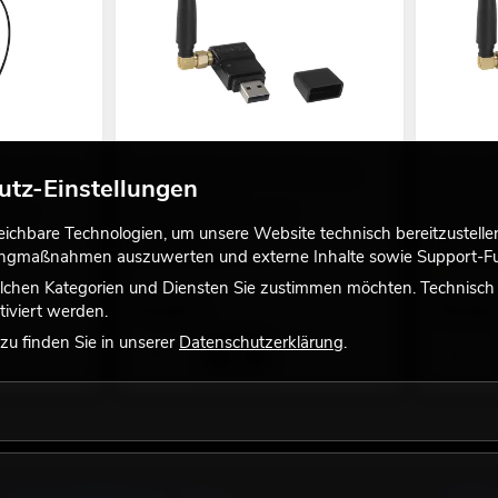
l B 6x1000mm
FUTURELIGHT WDR USB Drahtlos-
EUROLIT
utz-Einstellungen
DMX-Empfänger
Funksend
ng bei
Empfehlenswertes Zubehör
Empfehlen
chbare Technologien, um unsere Website technisch bereitzustellen,
No. 51834034
No. 700647
tingmaßnahmen auszuwerten und externe Inhalte sowie Support-Fun
Bestand reicht ca. 12 Wo.
Ware im Z
lchen Kategorien und Diensten Sie zustimmen möchten. Technisch e
79,90
€
49,90
iviert werden.
u finden Sie in unserer
Datenschutzerklärung
.