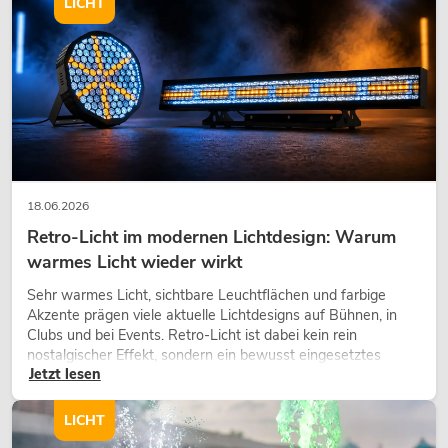
LICHT
18.06.2026
Retro-Licht im modernen Lichtdesign: Warum
warmes Licht wieder wirkt
Sehr warmes Licht, sichtbare Leuchtflächen und farbige
Akzente prägen viele aktuelle Lichtdesigns auf Bühnen, in
Clubs und bei Events. Retro-Licht ist dabei kein rein
nostalgischer Effekt, sondern ein bewusst eingesetztes
Jetzt lesen
Gestaltungsmittel: Es schafft Atmosphäre, gibt Szenen
Charakter und kann technische LED-Setups emotionaler
wirken lassen.
LICHT