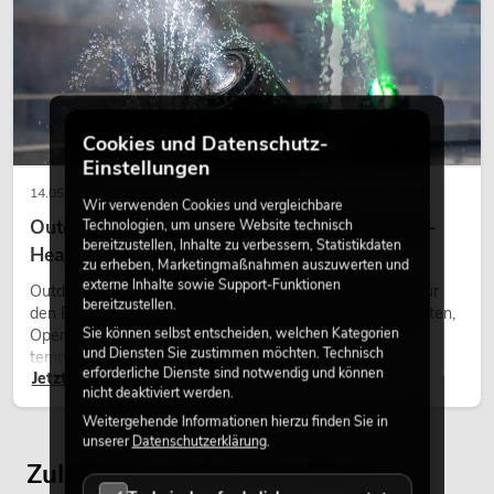
Cookies und Datenschutz-
Einstellungen
14.05.2026
Wir verwenden Cookies und vergleichbare
Outdoor Moving-Heads: Wetterfeste Moving-
Technologien, um unsere Website technisch
bereitzustellen, Inhalte zu verbessern, Statistikdaten
Heads bei Events
zu erheben, Marketingmaßnahmen auszuwerten und
externe Inhalte sowie Support-Funktionen
Outdoor Moving-Heads sind bewegliche Scheinwerfer für
bereitzustellen.
den Einsatz im Freien. Sie werden bei Festivals, Stadtfesten,
Sie können selbst entscheiden, welchen Kategorien
Open-Air-Konzerten, Architekturinszenierungen und
und Diensten Sie zustimmen möchten. Technisch
temporären Außeninstallationen eingesetzt.
erforderliche Dienste sind notwendig und können
Jetzt lesen
nicht deaktiviert werden.
Weitergehende Informationen hierzu finden Sie in
unserer
Datenschutzerklärung
.
Zuletzt angesehene Artikel