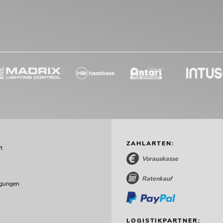
ZAHLARTEN:
t
Vorauskasse
Ratenkauf
ngungen
LOGISTIKPARTNER: