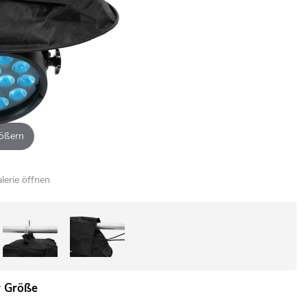
ößern
alerie öffnen
r Größe