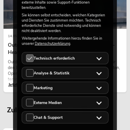
externe Inhalte sowie Support-Funktionen
bereitzustellen.
Sie können selbst entscheiden, welchen Kategorien
und Diensten Sie zustimmen möchten. Technisch
erforderliche Dienste sind notwendig und können
nicht deaktiviert werden.
14.05.2026
Weitergehende Informationen hierzu finden Sie in
unserer
Datenschutzerklärung
.
Outdoor Moving-Heads: Wetterfeste Moving-
Heads bei Events
Technisch erforderlich
Outdoor Moving-Heads sind bewegliche Scheinwerfer für
den Einsatz im Freien. Sie werden bei Festivals, Stadtfesten,
Analyse & Statistik
Open-Air-Konzerten, Architekturinszenierungen und
temporären Außeninstallationen eingesetzt.
Jetzt lesen
Marketing
Externe Medien
Zuletzt angesehene Artikel
Chat & Support