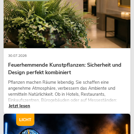
30.07.2026
Feuerhemmende Kunstpflanzen: Sicherheit und
Design perfekt kombiniert
Pflanzen machen Räume lebendig. Sie schaffen eine
angenehme Atmosphäre, verbessern das Ambiente und
vermitteln Natürlichkeit. Ob in Hotels, Restaurants,
Einkaufszentren, Bürogebäuden oder auf Messeständen:
Jetzt lesen
eine hochwertige Begrünung gehört heute längst zum
modernen Raumkonzept.
LICHT