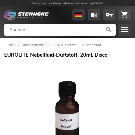
Verkauf nur an Gewerbetreibende. Preise zzgl. MwSt.
Licht
/
Bühneneffekte
/
Fluid & Konfetti
/
Nebelfluid
EUROLITE Nebelfluid-Duftstoff, 20ml, Disco