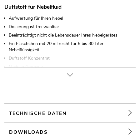
Duftstoff für Nebelfluid
Aufwertung für Ihren Nebel
Dosierung ist frei wählbar
Beeinträchtigt nicht die Lebensdauer Ihres Nebelgerätes
Ein Fläschchen mit 20 ml reicht für 5 bis 30 Liter
Nebelflüssigkeit
Duftstoff Konzentrat
Made in Germany
Für Anwendungsgebiete wie zum Beispiel: Partykeller;
Clubs/Tanzschulen
TECHNISCHE DATEN
DOWNLOADS