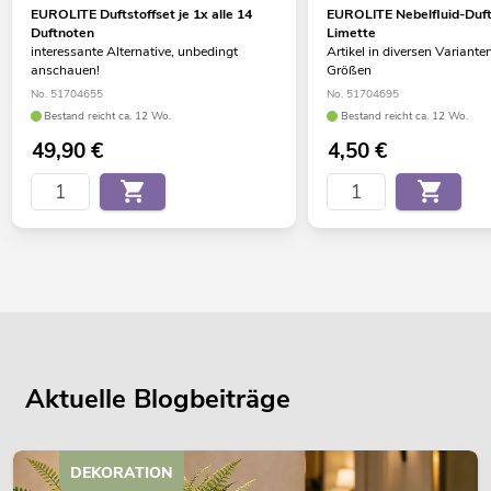
EUROLITE Duftstoffset je 1x alle 14
EUROLITE Nebelfluid-Dufts
Duftnoten
Limette
interessante Alternative, unbedingt
Artikel in diversen Variante
anschauen!
Größen
No. 51704655
No. 51704695
Bestand reicht ca. 12 Wo.
Bestand reicht ca. 12 Wo.
49,90
€
4,50
€
Aktuelle Blogbeiträge
DEKORATION