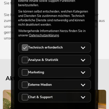
externe Inhalte sowie Support-Funktionen
Sie für Ihre Seifenblasenmaschine benötigen.
bereitzustellen.
Sie können selbst entscheiden, welchen Kategorien
Sie haben noch Fragen zur Seifenblasenflüssigkeit oder
und Diensten Sie zustimmen möchten. Technisch
zum passenden Zubehör für
Seifenblasenmaschinen
aus
erforderliche Dienste sind notwendig und können
nicht deaktiviert werden.
unserem Online Shop? Unser Team beantwortet Ihnen
Weitergehende Informationen hierzu finden Sie in
gerne Ihre Fragen und liefert Ihnen Informationen zu
unserer
Datenschutzerklärung
.
unserem hochwertigen Seifenblasenfluid.
Technisch erforderlich
Analyse & Statistik
Marketing
Aktuelle Blogbeiträge
Externe Medien
DEKORATION
Chat & Support