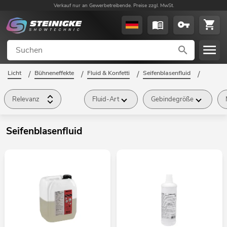
Verkauf nur an Gewerbetreibende. Preise zzgl. MwSt.
Licht
/
Bühneneffekte
/
Fluid & Konfetti
/
Seifenblasenfluid
/
Relevanz
Fluid-Art
Gebindegröße
Seifenblasenfluid