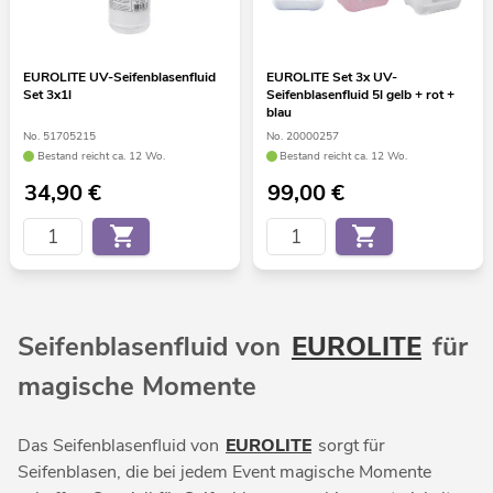
EUROLITE UV-Seifenblasenfluid
EUROLITE Set 3x UV-
Set 3x1l
Seifenblasenfluid 5l gelb + rot +
blau
No. 51705215
No. 20000257
Bestand reicht ca. 12 Wo.
Bestand reicht ca. 12 Wo.
34,90
€
99,00
€
Seifenblasenfluid von
EUROLITE
für
magische Momente
Das Seifenblasenfluid von
EUROLITE
sorgt für
Seifenblasen, die bei jedem Event magische Momente