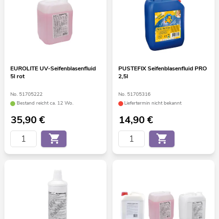
EUROLITE UV-Seifenblasenfluid
PUSTEFIX Seifenblasenfluid PRO
5l rot
2,5l
No. 51705222
No. 51705316
Bestand reicht ca. 12 Wo.
Liefertermin nicht bekannt
35,90
€
14,90
€