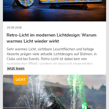
18.06.2026
Retro-Licht im modernen Lichtdesign: Warum
warmes Licht wieder wirkt
Sehr warmes Licht, sichtbare Leuchtflächen und farbige
Akzente prägen viele aktuelle Lichtdesigns auf Bühnen, in
Clubs und bei Events. Retro-Licht ist dabei kein rein
nostalgischer Effekt, sondern ein bewusst eingesetztes
Jetzt lesen
Gestaltungsmittel: Es schafft Atmosphäre, gibt Szenen
Charakter und kann technische LED-Setups emotionaler
wirken lassen.
LICHT