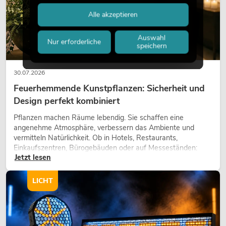
Alle akzeptieren
Auswahl
Nur erforderliche
speichern
30.07.2026
Feuerhemmende Kunstpflanzen: Sicherheit und
Design perfekt kombiniert
Pflanzen machen Räume lebendig. Sie schaffen eine
angenehme Atmosphäre, verbessern das Ambiente und
vermitteln Natürlichkeit. Ob in Hotels, Restaurants,
Einkaufszentren, Bürogebäuden oder auf Messeständen:
Jetzt lesen
eine hochwertige Begrünung gehört heute längst zum
modernen Raumkonzept.
LICHT