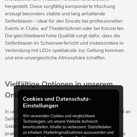
hergestellt. Diese sorgfältig komponierte Mischung
erzeugt besonders stabile und lang anhaltende
Seifenblasen – ideal für den Einsatz bei professionellen
Events in Clubs, auf Theaterbühnen oder bei Konzerten.
Die gleichbleibend hohe Qualität sorgt dafür, dass die
Seifenblasen im Scheinwerferlicht und insbesondere in
Verbindung mit LEDs spektakulär zur Geltung kommen
und eine unvergessliche Atmosphäre schaffen.
Vielfältige Optionen in unserem
Online Shop
Cookies und Datenschutz-
Einstellungen
In unserem Online Shop finden Sie eine große Auswahl an
Wir verwenden Cookies und vergleichbare
Seifenblasenfluiden in verschiedenen Farben und
Technologien, um unsere Website technisch
Gebindegrößen. Ob in handlichen Flaschen oder
bereitzustellen, Inhalte zu verbessern, Statistikdaten
zu erheben, Marketingmaßnahmen auszuwerten und
praktischen Kanistern – wir bieten Ihnen genau das, was