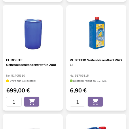
EUROLITE
PUSTEFIX Seifenblasenfluid PRO
Seifenblasenkonzentrat für 200l
1l
No. 51705310
No. 51705315
Wird für Sie bestellt
Bestand reicht ca. 12 Wo.
699,00
€
6,90
€