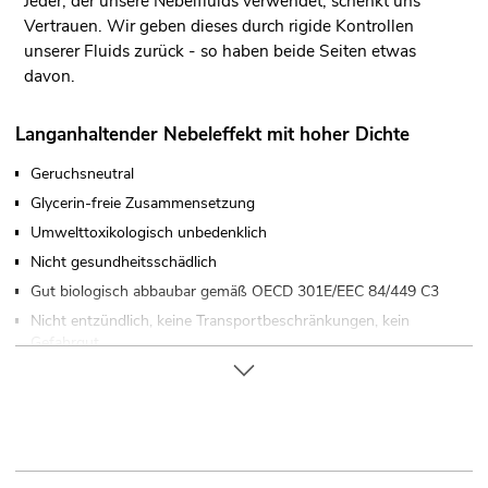
Jeder, der unsere Nebelfluids verwendet, schenkt uns
Vertrauen. Wir geben dieses durch rigide Kontrollen
unserer Fluids zurück - so haben beide Seiten etwas
davon.
Langanhaltender Nebeleffekt mit hoher Dichte
Geruchsneutral
Glycerin-freie Zusammensetzung
Umwelttoxikologisch unbedenklich
Nicht gesundheitsschädlich
Gut biologisch abbaubar gemäß OECD 301E/EEC 84/449 C3
Nicht entzündlich, keine Transportbeschränkungen, kein
Gefahrgut
Unterliegt ständiger Kontrolle
Bewährte Qualität
Nebelfluid auf Wasserbasis gebrauchsfertig
Made in Germany