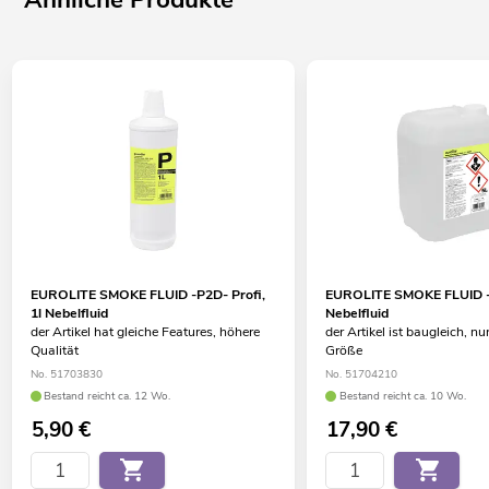
EUROLITE SMOKE FLUID -P2D- Profi,
EUROLITE SMOKE FLUID -P-
1l Nebelfluid
Nebelfluid
der Artikel hat gleiche Features, höhere
der Artikel ist baugleich, nu
Qualität
Größe
No. 51703830
No. 51704210
Bestand reicht ca. 12 Wo.
Bestand reicht ca. 10 Wo.
5,90
€
17,90
€