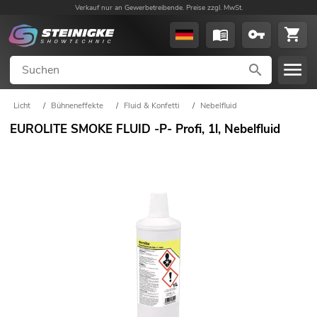
Verkauf nur an Gewerbetreibende. Preise zzgl. MwSt.
Licht
/
Bühneneffekte
/
Fluid & Konfetti
/
Nebelfluid
EUROLITE SMOKE FLUID -P- Profi, 1l, Nebelfluid