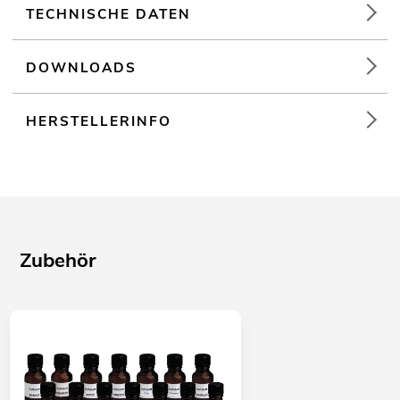
Für Anwendungsgebiete wie zum Beispiel: Clubs/Tanzschulen;
TECHNISCHE DATEN
Bühne
DOWNLOADS
HERSTELLERINFO
Zubehör