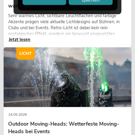
speichern
warmes Licht wieder wirkt
Sehr warmes Licht, sichtbare Leuchtflächen und farbige
Akzente prägen viele aktuelle Lichtdesigns auf Bühnen, in
Clubs und bei Events. Retro-Licht ist dabei kein rein
nostalgischer Effekt, sondern ein bewusst eingesetztes
Jetzt lesen
Gestaltungsmittel: Es schafft Atmosphäre, gibt Szenen
Charakter und kann technische LED-Setups emotionaler
wirken lassen.
LICHT
14.05.2026
Outdoor Moving-Heads: Wetterfeste Moving-
Heads bei Events