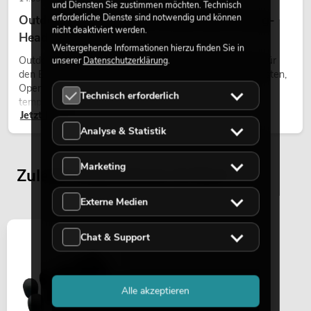
und Diensten Sie zustimmen möchten. Technisch
erforderliche Dienste sind notwendig und können
Outdoor Moving-Heads: Wetterfeste Moving-
nicht deaktiviert werden.
Heads bei Events
Weitergehende Informationen hierzu finden Sie in
Outdoor Moving-Heads sind bewegliche Scheinwerfer für
unserer
Datenschutzerklärung
.
den Einsatz im Freien. Sie werden bei Festivals, Stadtfesten,
Open-Air-Konzerten, Architekturinszenierungen und
Technisch erforderlich
temporären Außeninstallationen eingesetzt.
Jetzt lesen
Analyse & Statistik
Marketing
Zuletzt angesehene Artikel
Externe Medien
Chat & Support
Alle akzeptieren