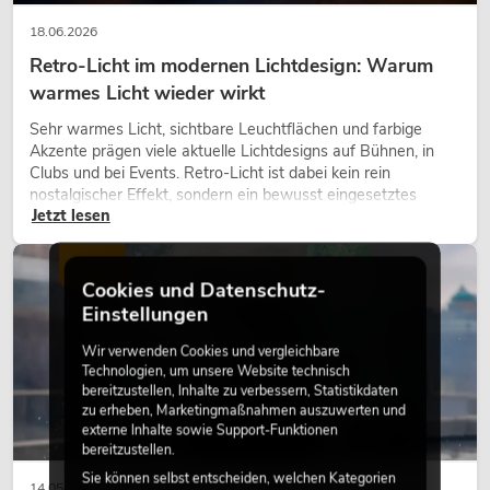
18.06.2026
Retro-Licht im modernen Lichtdesign: Warum
warmes Licht wieder wirkt
Sehr warmes Licht, sichtbare Leuchtflächen und farbige
Akzente prägen viele aktuelle Lichtdesigns auf Bühnen, in
Clubs und bei Events. Retro-Licht ist dabei kein rein
nostalgischer Effekt, sondern ein bewusst eingesetztes
Jetzt lesen
Gestaltungsmittel: Es schafft Atmosphäre, gibt Szenen
Charakter und kann technische LED-Setups emotionaler
wirken lassen.
LICHT
Cookies und Datenschutz-
Einstellungen
Wir verwenden Cookies und vergleichbare
Technologien, um unsere Website technisch
bereitzustellen, Inhalte zu verbessern, Statistikdaten
zu erheben, Marketingmaßnahmen auszuwerten und
externe Inhalte sowie Support-Funktionen
bereitzustellen.
Sie können selbst entscheiden, welchen Kategorien
14.05.2026