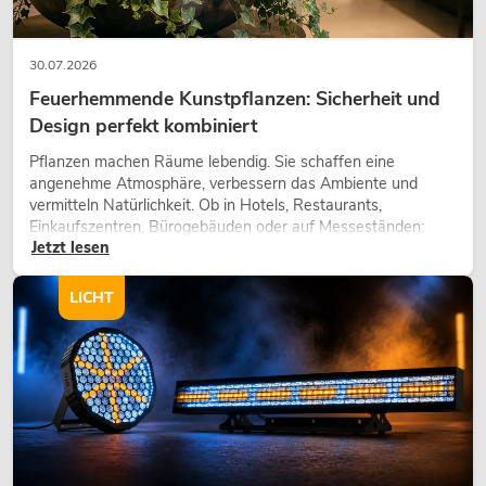
30.07.2026
Feuerhemmende Kunstpflanzen: Sicherheit und
Design perfekt kombiniert
Pflanzen machen Räume lebendig. Sie schaffen eine
angenehme Atmosphäre, verbessern das Ambiente und
vermitteln Natürlichkeit. Ob in Hotels, Restaurants,
Einkaufszentren, Bürogebäuden oder auf Messeständen:
Jetzt lesen
eine hochwertige Begrünung gehört heute längst zum
modernen Raumkonzept.
LICHT