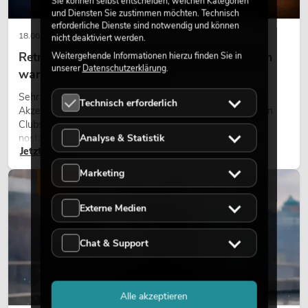
Sie können selbst entscheiden, welchen Kategorien
und Diensten Sie zustimmen möchten. Technisch
erforderliche Dienste sind notwendig und können
18.06.2026
nicht deaktiviert werden.
Retro-Licht im modernen Lichtdesign: Warum
Weitergehende Informationen hierzu finden Sie in
unserer
Datenschutzerklärung
.
warmes Licht wieder wirkt
Sehr warmes Licht, sichtbare Leuchtflächen und farbige
Technisch erforderlich
Akzente prägen viele aktuelle Lichtdesigns auf Bühnen, in
Clubs und bei Events. Retro-Licht ist dabei kein rein
Analyse & Statistik
nostalgischer Effekt, sondern ein bewusst eingesetztes
Jetzt lesen
Gestaltungsmittel: Es schafft Atmosphäre, gibt Szenen
Charakter und kann technische LED-Setups emotionaler
Marketing
wirken lassen.
LICHT
Externe Medien
Chat & Support
Alle akzeptieren