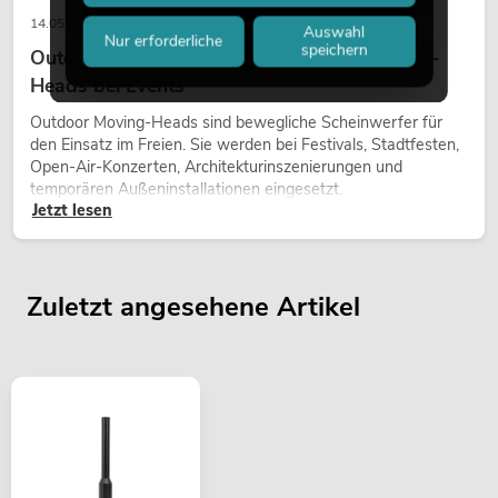
14.05.2026
Auswahl
Nur erforderliche
speichern
Outdoor Moving-Heads: Wetterfeste Moving-
Heads bei Events
Outdoor Moving-Heads sind bewegliche Scheinwerfer für
den Einsatz im Freien. Sie werden bei Festivals, Stadtfesten,
Open-Air-Konzerten, Architekturinszenierungen und
temporären Außeninstallationen eingesetzt.
Jetzt lesen
Zuletzt angesehene Artikel