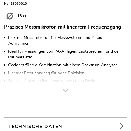
No. 13030919
13 cm
Präzises Messmikrofon mit linearem Frequenzgang
Elektret-Messmikrofon für Messsysteme und Audio-
Aufnahmen
Ideal für Messungen von PA-Anlagen, Lautsprechern und der
Raumakustik
Geeignet für die Kombination mit einem Spektrum-Analyzer
Linearer Frequenzgang für hohe Präzision
Stabiles Ganzmetallgehäuse im schlanken Design
Richtcharakteristik: Kugelförmig
Für Anwendungsgebiete wie zum Beispiel: Homerecording
und Studios
TECHNISCHE DATEN