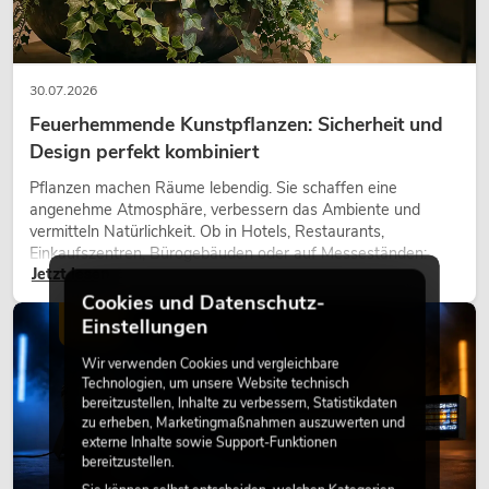
30.07.2026
Feuerhemmende Kunstpflanzen: Sicherheit und
Design perfekt kombiniert
Pflanzen machen Räume lebendig. Sie schaffen eine
angenehme Atmosphäre, verbessern das Ambiente und
vermitteln Natürlichkeit. Ob in Hotels, Restaurants,
Einkaufszentren, Bürogebäuden oder auf Messeständen:
Jetzt lesen
eine hochwertige Begrünung gehört heute längst zum
modernen Raumkonzept.
Cookies und Datenschutz-
Einstellungen
LICHT
Wir verwenden Cookies und vergleichbare
Technologien, um unsere Website technisch
bereitzustellen, Inhalte zu verbessern, Statistikdaten
zu erheben, Marketingmaßnahmen auszuwerten und
externe Inhalte sowie Support-Funktionen
bereitzustellen.