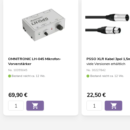
OMNITRONIC LH-045 Mikrofon-
PSSO XLR Kabel 3pol 1,5
Vorverstärker
viele Versionen erhältlich
No. 10355045
No. 30227842
Bestand reicht ca. 12 Wo.
Bestand reicht ca. 12 Wo.
69,90
€
22,50
€