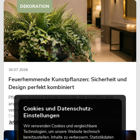
DEKORATION
30.07.2026
Feuerhemmende Kunstpflanzen: Sicherheit und
Design perfekt kombiniert
Pflanzen machen Räume lebendig. Sie schaffen eine
angenehme Atmosphäre, verbessern das Ambiente und
Cookies und Datenschutz-
vermitteln Natürlichkeit. Ob in Hotels, Restaurants,
Einstellungen
Einkaufszentren, Bürogebäuden oder auf Messeständen:
Jetzt lesen
eine hochwertige Begrünung gehört heute längst zum
Wir verwenden Cookies und vergleichbare
modernen Raumkonzept.
Technologien, um unsere Website technisch
LICHT
bereitzustellen, Inhalte zu verbessern, Statistikdaten