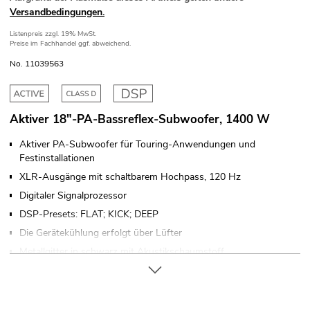
Versandbedingungen.
Listenpreis
zzgl. 19% MwSt.
Preise im Fachhandel ggf. abweichend.
No. 11039563
Aktiver 18"-PA-Bassreflex-Subwoofer, 1400 W
Aktiver PA-Subwoofer für Touring-Anwendungen und
Festinstallationen
XLR-Ausgänge mit schaltbarem Hochpass, 120 Hz
Digitaler Signalprozessor
DSP-Presets: FLAT; KICK; DEEP
Die Gerätekühlung erfolgt über Lüfter
Metallgitter in schwarz mit Akustikschaumstoff
2 robuste Tragegriffe
4 x Rollen optional