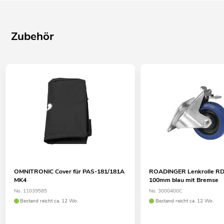
Zubehör
OMNITRONIC Cover für PAS-181/181A
ROADINGER Lenkrolle R
MK4
100mm blau mit Bremse
No. 11039585
No. 3000400C
Bestand reicht ca. 12 Wo.
Bestand reicht ca. 12 Wo.