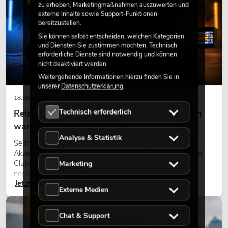
zu erheben, Marketingmaßnahmen auszuwerten und
externe Inhalte sowie Support-Funktionen
bereitzustellen.
Sie können selbst entscheiden, welchen Kategorien
und Diensten Sie zustimmen möchten. Technisch
erforderliche Dienste sind notwendig und können
nicht deaktiviert werden.
Weitergehende Informationen hierzu finden Sie in
unserer
Datenschutzerklärung
.
18.06.2026
Technisch erforderlich
Retro-Licht im modernen Lichtdesign: Warum
warmes Licht wieder wirkt
Analyse & Statistik
Sehr warmes Licht, sichtbare Leuchtflächen und farbige
Akzente prägen viele aktuelle Lichtdesigns auf Bühnen, in
Clubs und bei Events. Retro-Licht ist dabei kein rein
Marketing
nostalgischer Effekt, sondern ein bewusst eingesetztes
Jetzt lesen
Gestaltungsmittel: Es schafft Atmosphäre, gibt Szenen
Externe Medien
Charakter und kann technische LED-Setups emotionaler
wirken lassen.
LICHT
Chat & Support