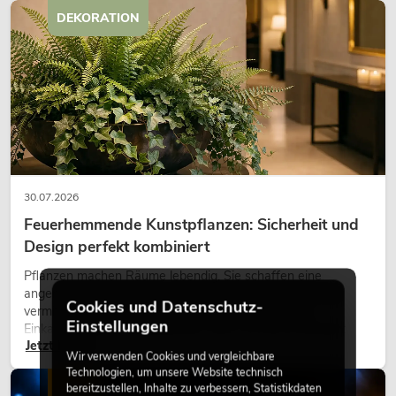
DEKORATION
30.07.2026
Feuerhemmende Kunstpflanzen: Sicherheit und
Design perfekt kombiniert
Pflanzen machen Räume lebendig. Sie schaffen eine
angenehme Atmosphäre, verbessern das Ambiente und
Cookies und Datenschutz-
vermitteln Natürlichkeit. Ob in Hotels, Restaurants,
Einstellungen
Einkaufszentren, Bürogebäuden oder auf Messeständen:
Jetzt lesen
eine hochwertige Begrünung gehört heute längst zum
Wir verwenden Cookies und vergleichbare
modernen Raumkonzept.
Technologien, um unsere Website technisch
LICHT
bereitzustellen, Inhalte zu verbessern, Statistikdaten