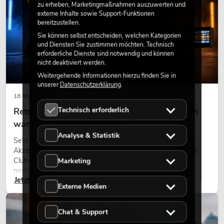
zu erheben, Marketingmaßnahmen auszuwerten und
externe Inhalte sowie Support-Funktionen
bereitzustellen.
Sie können selbst entscheiden, welchen Kategorien
und Diensten Sie zustimmen möchten. Technisch
erforderliche Dienste sind notwendig und können
nicht deaktiviert werden.
Weitergehende Informationen hierzu finden Sie in
unserer
Datenschutzerklärung
.
18.06.2026
Technisch erforderlich
Retro-Licht im modernen Lichtdesign: Warum
warmes Licht wieder wirkt
Analyse & Statistik
Sehr warmes Licht, sichtbare Leuchtflächen und farbige
Akzente prägen viele aktuelle Lichtdesigns auf Bühnen, in
Clubs und bei Events. Retro-Licht ist dabei kein rein
Marketing
nostalgischer Effekt, sondern ein bewusst eingesetztes
Jetzt lesen
Gestaltungsmittel: Es schafft Atmosphäre, gibt Szenen
Externe Medien
Charakter und kann technische LED-Setups emotionaler
wirken lassen.
LICHT
Chat & Support