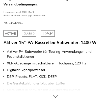
Versandbedingungen.
Listenpreis
zzgl. 19% MwSt.
Preise im Fachhandel ggf. abweichend.
No. 11039561
Aktiver 15"-PA-Bassreflex-Subwoofer, 1400 W
Aktiver PA-Subwoofer für Touring-Anwendungen und
Festinstallationen
XLR-Ausgänge mit schaltbarem Hochpass, 120 Hz
Digitaler Signalprozessor
DSP-Presets: FLAT; KICK; DEEP
Die Gerätekühlung erfolgt über Lüfter
Metallgitter in schwarz mit Akustikschaumstoff
2 robuste Tragegriffe
4 x Rollen optional