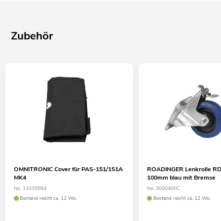
Zubehör
OMNITRONIC Cover für PAS-151/151A
ROADINGER Lenkrolle R
MK4
100mm blau mit Bremse
No. 11039584
No. 3000400C
Bestand reicht ca. 12 Wo.
Bestand reicht ca. 12 Wo.