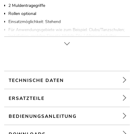
2 Muldentragegriffe
Rollen optional
Einsatzmöglichkeit: Stehend
Für Anwendungsgebiete wie zum Beispiel: Clubs/Tanzschulen;
Installation; mobilen Einsatz; Mobile DJs / Alleinunterhalter;
Restaurants, Bars und Hotels; Verleiher
TECHNISCHE DATEN
ERSATZTEILE
BEDIENUNGSANLEITUNG