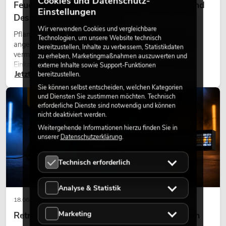
Cookies und Datenschutz-
Feuerhemmende Kunstpflanzen: Sicherheit und
Einstellungen
Design perfekt kombiniert
Wir verwenden Cookies und vergleichbare
Pflanzen machen Räume lebendig. Sie schaffen eine
Technologien, um unsere Website technisch
angenehme Atmosphäre, verbessern das Ambiente und
bereitzustellen, Inhalte zu verbessern, Statistikdaten
vermitteln Natürlichkeit. Ob in Hotels, Restaurants,
zu erheben, Marketingmaßnahmen auszuwerten und
Einkaufszentren, Bürogebäuden oder auf Messeständen:
externe Inhalte sowie Support-Funktionen
Jetzt lesen
eine hochwertige Begrünung gehört heute längst zum
bereitzustellen.
modernen Raumkonzept.
Sie können selbst entscheiden, welchen Kategorien
und Diensten Sie zustimmen möchten. Technisch
LICHT
erforderliche Dienste sind notwendig und können
nicht deaktiviert werden.
Weitergehende Informationen hierzu finden Sie in
unserer
Datenschutzerklärung
.
Technisch erforderlich
Analyse & Statistik
18.06.2026
Marketing
Retro-Licht im modernen Lichtdesign: Warum