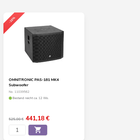
-16%
OMNITRONIC PAS-181 MK4
Subwoofer
No. 11039562
Bestand reicht ca. 12 Wo.
441,18
€
525,00 €