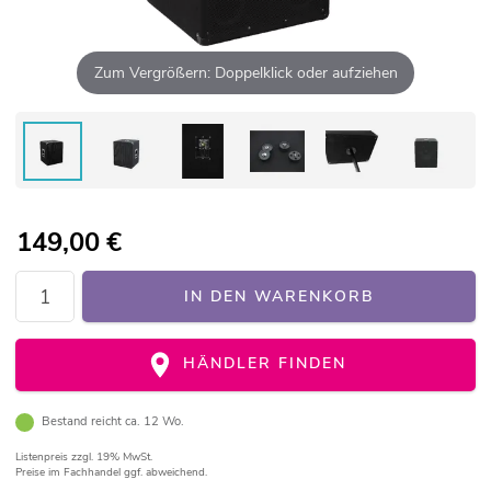
Zum Vergrößern: Doppelklick oder aufziehen
149,00
€
IN DEN WARENKORB
HÄNDLER FINDEN
Bestand reicht ca. 12 Wo.
Listenpreis
zzgl. 19% MwSt.
Preise im Fachhandel ggf. abweichend.