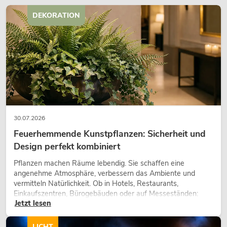
DEKORATION
30.07.2026
Feuerhemmende Kunstpflanzen: Sicherheit und
Design perfekt kombiniert
Pflanzen machen Räume lebendig. Sie schaffen eine
angenehme Atmosphäre, verbessern das Ambiente und
vermitteln Natürlichkeit. Ob in Hotels, Restaurants,
Einkaufszentren, Bürogebäuden oder auf Messeständen:
Jetzt lesen
eine hochwertige Begrünung gehört heute längst zum
modernen Raumkonzept.
LICHT