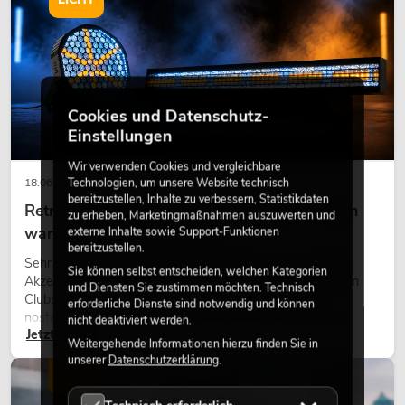
Cookies und Datenschutz-
Einstellungen
Wir verwenden Cookies und vergleichbare
Technologien, um unsere Website technisch
18.06.2026
bereitzustellen, Inhalte zu verbessern, Statistikdaten
Retro-Licht im modernen Lichtdesign: Warum
zu erheben, Marketingmaßnahmen auszuwerten und
warmes Licht wieder wirkt
externe Inhalte sowie Support-Funktionen
bereitzustellen.
Sehr warmes Licht, sichtbare Leuchtflächen und farbige
Sie können selbst entscheiden, welchen Kategorien
Akzente prägen viele aktuelle Lichtdesigns auf Bühnen, in
und Diensten Sie zustimmen möchten. Technisch
Clubs und bei Events. Retro-Licht ist dabei kein rein
erforderliche Dienste sind notwendig und können
nostalgischer Effekt, sondern ein bewusst eingesetztes
nicht deaktiviert werden.
Jetzt lesen
Gestaltungsmittel: Es schafft Atmosphäre, gibt Szenen
Weitergehende Informationen hierzu finden Sie in
Charakter und kann technische LED-Setups emotionaler
unserer
Datenschutzerklärung
.
wirken lassen.
LICHT