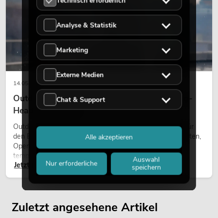
Technisch erforderlich
Analyse & Statistik
Marketing
Externe Medien
14.05.2026
Outdoor Moving-Heads: Wetterfeste Moving-
Chat & Support
Heads bei Events
Outdoor Moving-Heads sind bewegliche Scheinwerfer für
den Einsatz im Freien. Sie werden bei Festivals, Stadtfesten,
Alle akzeptieren
Open-Air-Konzerten, Architekturinszenierungen und
temporären Außeninstallationen eingesetzt.
Auswahl
Nur erforderliche
Jetzt lesen
speichern
Zuletzt angesehene Artikel