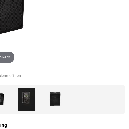
ößern
alerie öffnen
ung