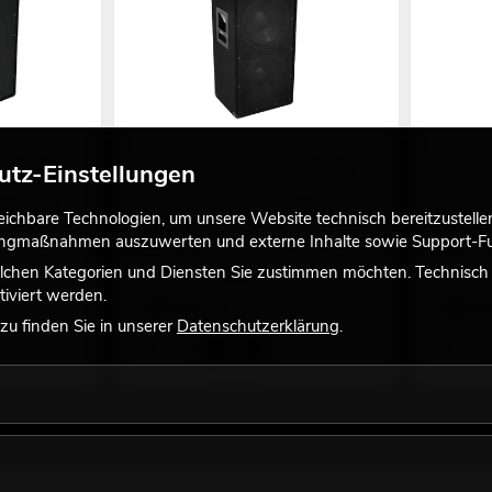
utz-Einstellungen
bwoofer
OMNITRONIC BX-2250 Subwoofer
OMNITRON
800W
1200W
s, gleiche
der Artikel hat mehr Features, gleiche
der Artike
chbare Technologien, um unsere Website technisch bereitzustellen,
Qualität
Qualität
tingmaßnahmen auszuwerten und externe Inhalte sowie Support-Fun
No. 11037745
No. 110377
lchen Kategorien und Diensten Sie zustimmen möchten. Technisch e
Bestand reicht ca. 12 Wo.
Bestand r
iviert werden.
159,00
€
249,0
u finden Sie in unserer
Datenschutzerklärung
.