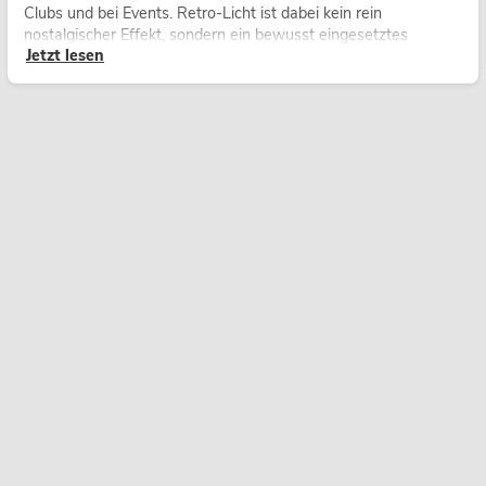
Clubs und bei Events. Retro-Licht ist dabei kein rein
nostalgischer Effekt, sondern ein bewusst eingesetztes
Jetzt lesen
Gestaltungsmittel: Es schafft Atmosphäre, gibt Szenen
Charakter und kann technische LED-Setups emotionaler
wirken lassen.