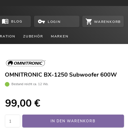
BLOG
WARENKORB
LOGIN
RATION
ZUBEHÖR
MARKEN
OMNITRONIC BX-1250 Subwoofer 600W
Bestand reicht ca. 12 Wo.
99,00
€
IN DEN WARENKORB