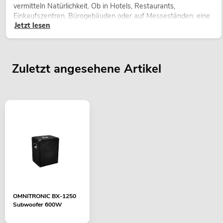
vermitteln Natürlichkeit. Ob in Hotels, Restaurants,
Einkaufszentren, Bürogebäuden oder auf Messeständen: eine
Jetzt lesen
hochwertige Begrünung gehört heute längst zum modernen
Raumkonzept.
Zuletzt angesehene Artikel
OMNITRONIC BX-1250
Subwoofer 600W