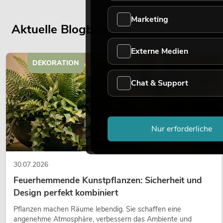
Marketing
Aktuelle Blogbeiträge
Externe Medien
DEKORATION
Chat & Support
Nur erforderliche
30.07.2026
Feuerhemmende Kunstpflanzen: Sicherheit und
Design perfekt kombiniert
Pflanzen machen Räume lebendig. Sie schaffen eine
angenehme Atmosphäre, verbessern das Ambiente und