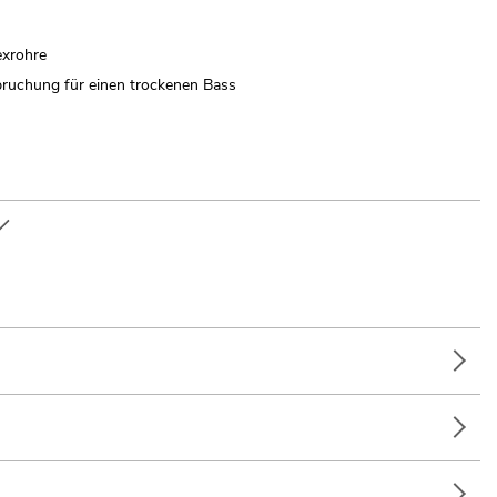
exrohre
pruchung für einen trockenen Bass
alter; Clubs/Tanzschulen