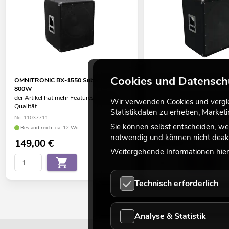
Cookies und Datensch
OMNITRONIC BX-1550 Subwoofer
OMNITRONIC BX-1850 Su
800W
1200W
der Artikel hat mehr Features, gleiche
der Artikel hat mehr Feature
Wir verwenden Cookies und verglei
Qualität
Qualität
Statistikdaten zu erheben, Marke
No. 11037711
No. 11037731
Sie können selbst entscheiden, we
Bestand reicht ca. 12 Wo.
Bestand reicht ca. 12 Wo.
notwendig und können nicht deakt
149,00
€
199,00
€
Weitergehende Informationen hierz
Technisch erforderlich
Analyse & Statistik