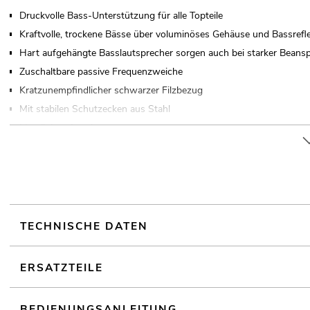
Druckvolle Bass-Unterstützung für alle Topteile
Kraftvolle, trockene Bässe über voluminöses Gehäuse und Bassrefl
Hart aufgehängte Basslautsprecher sorgen auch bei starker Beans
Zuschaltbare passive Frequenzweiche
Kratzunempfindlicher schwarzer Filzbezug
Mit stabilen Schutzecken aus Stahl
Metallgitter in schwarz
Für Anwendungsgebiete wie zum Beispiel: Mobile DJs / Alleinunterh
TECHNISCHE DATEN
ERSATZTEILE
BEDIENUNGSANLEITUNG