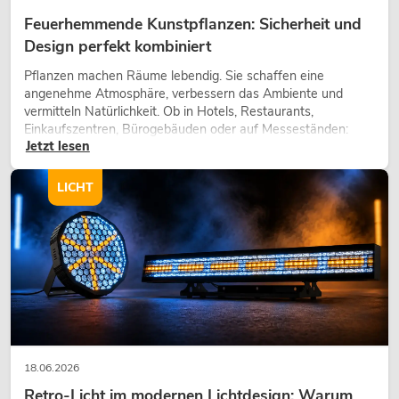
Feuerhemmende Kunstpflanzen: Sicherheit und
Design perfekt kombiniert
Pflanzen machen Räume lebendig. Sie schaffen eine
angenehme Atmosphäre, verbessern das Ambiente und
vermitteln Natürlichkeit. Ob in Hotels, Restaurants,
Einkaufszentren, Bürogebäuden oder auf Messeständen:
Jetzt lesen
eine hochwertige Begrünung gehört heute längst zum
modernen Raumkonzept.
LICHT
18.06.2026
Retro-Licht im modernen Lichtdesign: Warum