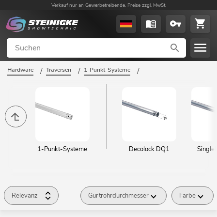
Verkauf nur an Gewerbetreibende. Preise zzgl. MwSt.
Hardware
/
Traversen
/
1-Punkt-Systeme
/
1-Punkt-Systeme
Decolock DQ1
Single
Relevanz
Gurtrohrdurchmesser
Farbe