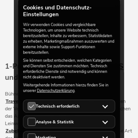
Mehr anzeigen
Cookies und Datenschutz-
Einstellungen
Wir verwenden Cookies und vergleichbare
Technologien, um unsere Website technisch
bereitzustellen, Inhalte zu verbessern, Statistikdaten
zu erheben, Marketingmaßnahmen auszuwerten und
externe Inhalte sowie Support-Funktionen
bereitzustellen.
Sie können selbst entscheiden, welchen Kategorien
1-Punkt-Systeme von
ALUTRUSS
und Diensten Sie zustimmen möchten. Technisch
erforderliche Dienste sind notwendig und können
und
EUROLITE
nicht deaktiviert werden.
Weitergehende Informationen hierzu finden Sie in
unserer
Datenschutzerklärung
.
Bühnen, Messestände, Schaufensterdekorationen:
Traversen
sind nicht aus den verschiedenen Bereichen
Technisch erforderlich
der Veranstaltungstechnik wegzudenken. Sie ermöglichen
das Anbringen von Scheinwerfern, Vorhängen oder
Analyse & Statistik
Leinwänden. Traversen sowie ihr entsprechendes
Zubehör
machen aus einer einfachen Bühne auf diese Art
Marketing