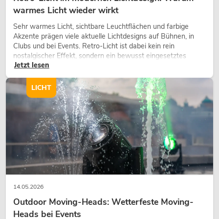
warmes Licht wieder wirkt
Sehr warmes Licht, sichtbare Leuchtflächen und farbige
Akzente prägen viele aktuelle Lichtdesigns auf Bühnen, in
Clubs und bei Events. Retro-Licht ist dabei kein rein
nostalgischer Effekt, sondern ein bewusst eingesetztes
Jetzt lesen
Gestaltungsmittel: Es schafft Atmosphäre, gibt Szenen
Charakter und kann technische LED-Setups emotionaler
wirken lassen.
LICHT
14.05.2026
Outdoor Moving-Heads: Wetterfeste Moving-
Heads bei Events