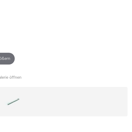
ößern
alerie öffnen