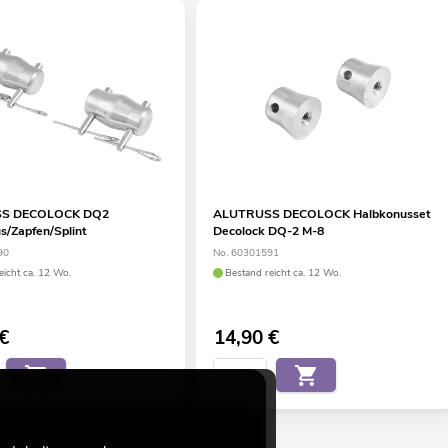
S DECOLOCK DQ2
ALUTRUSS DECOLOCK Halbkonusset
s/Zapfen/Splint
Decolock DQ-2 M-8
90
No. 60301591
eicht ca. 12 Wo.
Bestand reicht ca. 12 Wo.
€
14,90
€