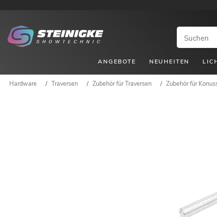
ANGEBOTE
NEUHEITEN
LIC
Hardware
/
Traversen
/
Zubehör für Traversen
/
Zubehör für Konus