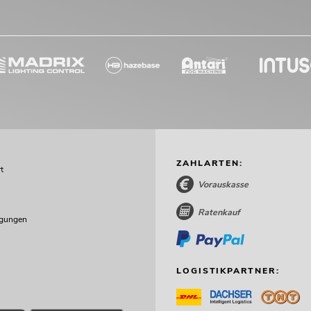
ZAHLARTEN:
t
Vorauskasse
Ratenkauf
ngungen
LOGISTIKPARTNER: