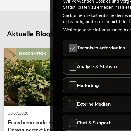
Wir verwenden Cookies und verglei
Statistikdaten zu erheben, Marke
Sie können selbst entscheiden, we
notwendig und können nicht deakt
Weitergehende Informationen hierz
Aktuelle Blogbeiträge
Technisch erforderlich
DEKORATION
Analyse & Statistik
Marketing
Externe Medien
30.07.2026
Feuerhemmende Kunstpflanzen: Sicherheit und
Chat & Support
Design perfekt kombiniert