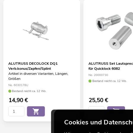
ALUTRUSS DECOLOCK DQ1
ALUTRUSS Set Lautsprec
Verb.konus/Zapfen/Splint
für Quicklock 6082
Artikel in diversen Varianten, Längen,
No. 20000730
Größen
Bestand reicht ca. 12 Wo.
No. 6030178U
Bestand reicht ca. 12 Wo.
14,90
€
25,50
€
Cookies und Datensch