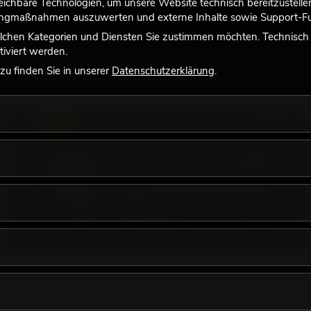
chbare Technologien, um unsere Website technisch bereitzustellen,
tingmaßnahmen auszuwerten und externe Inhalte sowie Support-Fun
lchen Kategorien und Diensten Sie zustimmen möchten. Technisch e
iviert werden.
u finden Sie in unserer
Datenschutzerklärung
.
LICHT
18.06.2026
Retro-Licht im modernen Lichtdesign: Warum
warmes Licht wieder wirkt