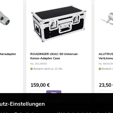
heradapter
ROADINGER UKAC-50 Universal-
ALUTRUS
Konus-Adapter Case
Verb.konu
No. 30126500
No. 603015
Bestand reicht ca. 12 Wo.
Bestand r
159,00
€
23,50
utz-Einstellungen