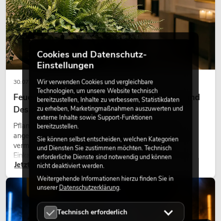
Cookies und Datenschutz-
Einstellungen
Wir verwenden Cookies und vergleichbare
30.07.2026
Technologien, um unsere Website technisch
Feuerhemmende Kunstpflanzen: Sicherheit und
bereitzustellen, Inhalte zu verbessern, Statistikdaten
Design perfekt kombiniert
zu erheben, Marketingmaßnahmen auszuwerten und
externe Inhalte sowie Support-Funktionen
Pflanzen machen Räume lebendig. Sie schaffen eine
bereitzustellen.
angenehme Atmosphäre, verbessern das Ambiente und
Sie können selbst entscheiden, welchen Kategorien
vermitteln Natürlichkeit. Ob in Hotels, Restaurants,
und Diensten Sie zustimmen möchten. Technisch
Einkaufszentren, Bürogebäuden oder auf Messeständen:
erforderliche Dienste sind notwendig und können
Jetzt lesen
eine hochwertige Begrünung gehört heute längst zum
nicht deaktiviert werden.
modernen Raumkonzept.
Weitergehende Informationen hierzu finden Sie in
LICHT
unserer
Datenschutzerklärung
.
Technisch erforderlich