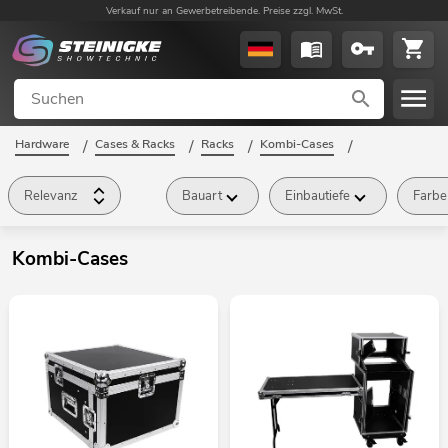
Verkauf nur an Gewerbetreibende. Preise zzgl. MwSt.
Hardware
/
Cases & Racks
/
Racks
/
Kombi-Cases
/
Relevanz
Bauart
Einbautiefe
Farbe
Kombi-Cases