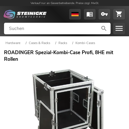
Verkauf nur an Gewerbetreibende. Preise zzgl. MwSt.
Hardware
/
Cases & Racks
/
Racks
/
Kombi-Cases
ROADINGER Spezial-Kombi-Case Profi, 8HE mit
Rollen