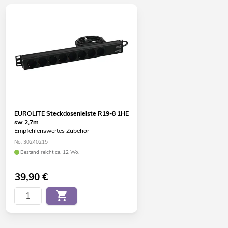
EUROLITE Steckdosenleiste R19-8 1HE
sw 2,7m
Empfehlenswertes Zubehör
No. 30240215
Bestand reicht ca. 12 Wo.
39,90
€