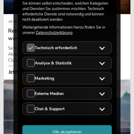
Sie können selbst entscheiden, welchen Kategorien
und Diensten Sie zustimmen möchten. Technisch
erforderliche Dienste sind notwendig und können
nicht deaktiviert werden.
18.06.2026
Weitergehende Informationen hierzu finden Sie in
Retro-Licht im modernen Lichtdesign: Warum
unserer
Datenschutzerklärung
.
warmes Licht wieder wirkt
Technisch erforderlich
Sehr warmes Licht, sichtbare Leuchtflächen und farbige
Akzente prägen viele aktuelle Lichtdesigns auf Bühnen, in
Clubs und bei Events. Retro-Licht ist dabei kein rein
Analyse & Statistik
nostalgischer Effekt, sondern ein bewusst eingesetztes
Jetzt lesen
Gestaltungsmittel: Es schafft Atmosphäre, gibt Szenen
Charakter und kann technische LED-Setups emotionaler
Marketing
wirken lassen.
LICHT
Externe Medien
Chat & Support
Alle akzeptieren