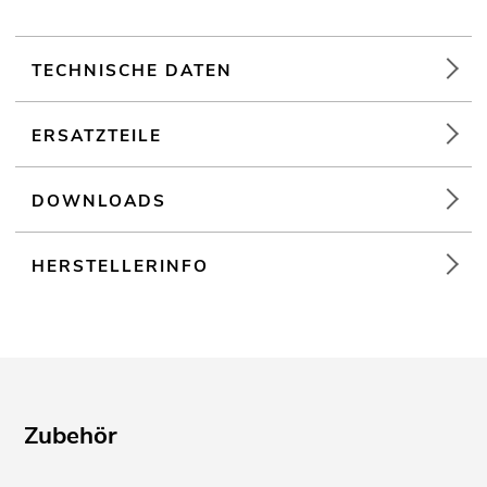
Weiterführende Informationen zu diesem Produkt finden Sie
unter "Downloads" im Datenblatt
TECHNISCHE DATEN
ERSATZTEILE
DOWNLOADS
HERSTELLERINFO
Zubehör