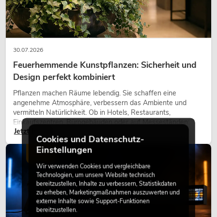
30.07.2026
Feuerhemmende Kunstpflanzen: Sicherheit und
Design perfekt kombiniert
Pflanzen machen Räume lebendig. Sie schaffen eine
angenehme Atmosphäre, verbessern das Ambiente und
vermitteln Natürlichkeit. Ob in Hotels, Restaurants,
Einkaufszentren, Bürogebäuden oder auf Messeständen:
Jetzt lesen
eine hochwertige Begrünung gehört heute längst zum
Cookies und Datenschutz-
modernen Raumkonzept.
Einstellungen
LICHT
Wir verwenden Cookies und vergleichbare
Technologien, um unsere Website technisch
bereitzustellen, Inhalte zu verbessern, Statistikdaten
zu erheben, Marketingmaßnahmen auszuwerten und
externe Inhalte sowie Support-Funktionen
bereitzustellen.