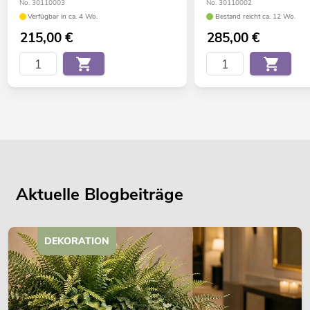
No. 30110003
No. 30110002
Verfügbar in ca. 4 Wo.
Bestand reicht ca. 12 Wo.
215,00
€
285,00
€
Aktuelle Blogbeiträge
DEKORATION