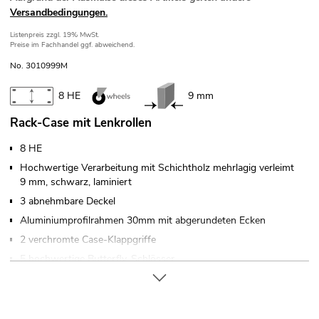
Versandbedingungen.
Listenpreis
zzgl. 19% MwSt.
Preise im Fachhandel ggf. abweichend.
No. 3010999M
8 HE
9 mm
Rack-Case mit Lenkrollen
8 HE
Hochwertige Verarbeitung mit Schichtholz mehrlagig verleimt
9 mm, schwarz, laminiert
3 abnehmbare Deckel
Aluminiumprofilrahmen 30mm mit abgerundeten Ecken
2 verchromte Case-Klappgriffe
5 hochwertige Butterfly-Schlösser
Verschließbar über
4 x Lenkrollen davon 2 mit Feststellbremse
Mit Rackschienen passend für 19" Geräte