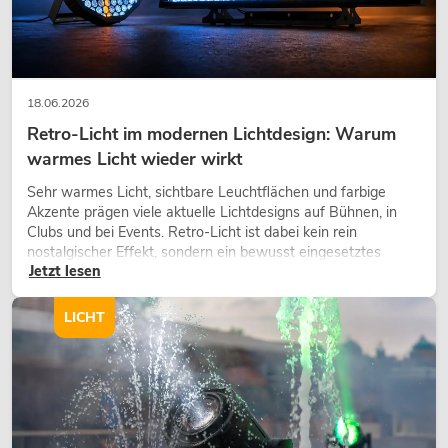
18.06.2026
Retro-Licht im modernen Lichtdesign: Warum
warmes Licht wieder wirkt
Sehr warmes Licht, sichtbare Leuchtflächen und farbige
Akzente prägen viele aktuelle Lichtdesigns auf Bühnen, in
Clubs und bei Events. Retro-Licht ist dabei kein rein
nostalgischer Effekt, sondern ein bewusst eingesetztes
Jetzt lesen
Gestaltungsmittel: Es schafft Atmosphäre, gibt Szenen
Charakter und kann technische LED-Setups emotionaler
wirken lassen.
LICHT