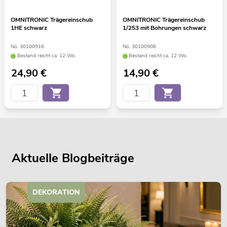
OMNITRONIC Trägereinschub
OMNITRONIC Trägereinschub
1HE schwarz
1/253 mit Bohrungen schwarz
No. 30100916
No. 30100906
Bestand reicht ca. 12 Wo.
Bestand reicht ca. 12 Wo.
24,90
€
14,90
€
Aktuelle Blogbeiträge
DEKORATION