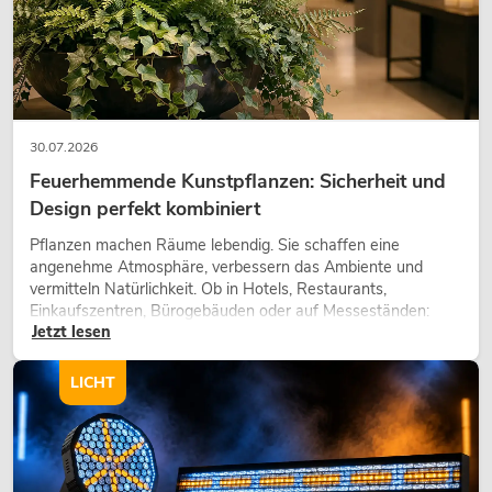
30.07.2026
Feuerhemmende Kunstpflanzen: Sicherheit und
Design perfekt kombiniert
Pflanzen machen Räume lebendig. Sie schaffen eine
angenehme Atmosphäre, verbessern das Ambiente und
vermitteln Natürlichkeit. Ob in Hotels, Restaurants,
Einkaufszentren, Bürogebäuden oder auf Messeständen:
Jetzt lesen
eine hochwertige Begrünung gehört heute längst zum
modernen Raumkonzept.
LICHT