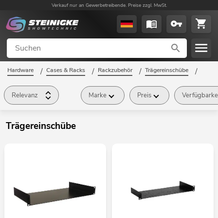
Verkauf nur an Gewerbetreibende. Preise zzgl. MwSt.
Hardware
/
Cases & Racks
/
Rackzubehör
/
Trägereinschübe
/
Relevanz
Marke
Preis
Verfügbarke
Trägereinschübe