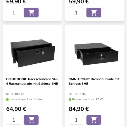
69,90
€
59,90
€
OMNITRONIC Rackschublade SN-
OMNITRONIC Rackschublade mit
4 Rackschublade mit Schloss 4HE
Schloss 3HE
No. 30100961
No. 30100953
Bestand reicht ca. 12 Wo.
Bestand reicht ca. 12 Wo.
64,90
€
84,90
€