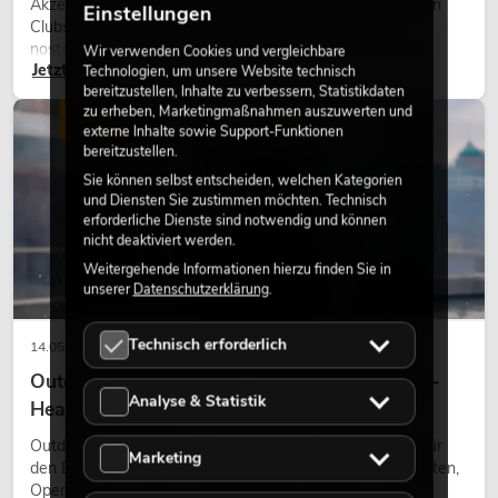
Akzente prägen viele aktuelle Lichtdesigns auf Bühnen, in
Einstellungen
Clubs und bei Events. Retro-Licht ist dabei kein rein
nostalgischer Effekt, sondern ein bewusst eingesetztes
Wir verwenden Cookies und vergleichbare
Jetzt lesen
Gestaltungsmittel: Es schafft Atmosphäre, gibt Szenen
Technologien, um unsere Website technisch
bereitzustellen, Inhalte zu verbessern, Statistikdaten
Charakter und kann technische LED-Setups emotionaler
zu erheben, Marketingmaßnahmen auszuwerten und
wirken lassen.
LICHT
externe Inhalte sowie Support-Funktionen
bereitzustellen.
Sie können selbst entscheiden, welchen Kategorien
und Diensten Sie zustimmen möchten. Technisch
erforderliche Dienste sind notwendig und können
nicht deaktiviert werden.
Weitergehende Informationen hierzu finden Sie in
unserer
Datenschutzerklärung
.
Technisch erforderlich
14.05.2026
Outdoor Moving-Heads: Wetterfeste Moving-
Analyse & Statistik
Heads bei Events
Outdoor Moving-Heads sind bewegliche Scheinwerfer für
Marketing
den Einsatz im Freien. Sie werden bei Festivals, Stadtfesten,
Open-Air-Konzerten, Architekturinszenierungen und