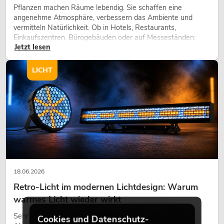
Pflanzen machen Räume lebendig. Sie schaffen eine
angenehme Atmosphäre, verbessern das Ambiente und
vermitteln Natürlichkeit. Ob in Hotels, Restaurants,
Einkaufszentren, Bürogebäuden oder auf Messeständen:
Jetzt lesen
eine hochwertige Begrünung gehört heute längst zum
modernen Raumkonzept.
LICHT
18.06.2026
Retro-Licht im modernen Lichtdesign: Warum
warmes Licht wieder wirkt
Sehr warmes Licht, sichtbare Leuchtflächen und farbige
Cookies und Datenschutz-