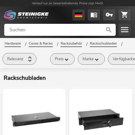
Verkauf nur an Gewerbetreibende. Preise zzgl. MwSt.
Hardware
/
Cases & Racks
/
Rackzubehör
/
Rackschubladen
/
Relevanz
Preis
Marke
Verfügbarke
Rackschubladen