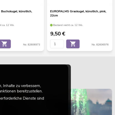
uchskugel, künstlich,
EUROPALMS Graskugel, künstlich, pink,
22cm
ht ca. 12 Wo.
Bestand reicht ca. 12 Wo.
9,50
€
No. 82606973
No. 82606976
 Inhalte zu verbessern,
ktionen bereitzustellen.
LICHT
rforderliche Dienste sind