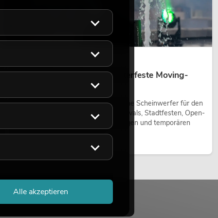
14.05.2026
Outdoor Moving-Heads: Wetterfeste Moving-
Heads bei Events
Outdoor Moving-Heads sind bewegliche Scheinwerfer für den
Einsatz im Freien. Sie werden bei Festivals, Stadtfesten, Open-
Air-Konzerten, Architekturinszenierungen und temporären
Außeninstallationen eingesetzt.
Jetzt lesen
Alle akzeptieren