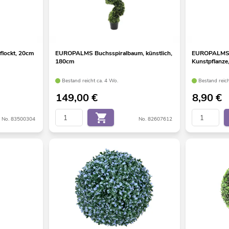
lockt, 20cm
EUROPALMS Buchsspiralbaum, künstlich,
EUROPALMS S
180cm
Kunstpflanze
Bestand reicht ca. 4 Wo.
Bestand reic
149,00
€
8,90
€
No. 83500304
No. 82607612