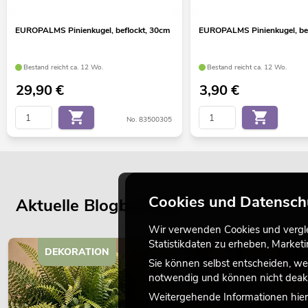
EUROPALMS Pinienkugel, beflockt, 30cm
EUROPALMS Pinienkugel, bef
Bestand reicht ca. 12 Wo.
Bestand reicht ca. 12 Wo.
29,90
€
3,90
€
No. 83500305
Cookies und Datensch
Aktuelle Blogbeiträge
Wir verwenden Cookies und verglei
Statistikdaten zu erheben, Marke
DEKORATION
Sie können selbst entscheiden, we
notwendig und können nicht deakt
Weitergehende Informationen hierz