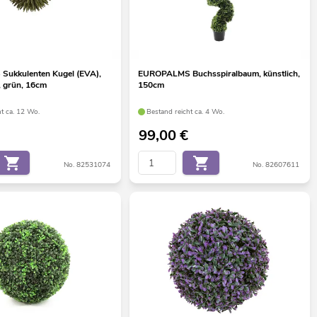
ukkulenten Kugel (EVA),
EUROPALMS Buchsspiralbaum, künstlich,
, grün, 16cm
150cm
ht ca. 12 Wo.
Bestand reicht ca. 4 Wo.
99,00
€
No. 82531074
No. 82607611