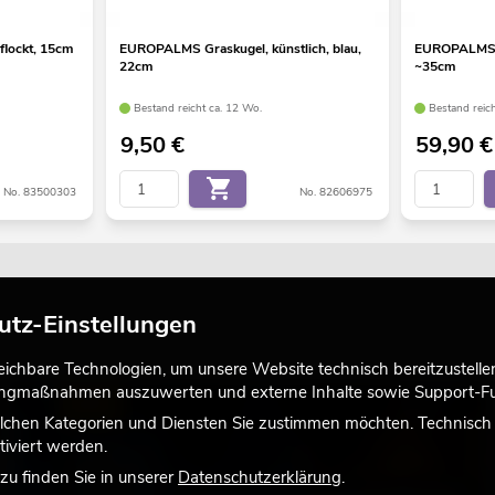
lockt, 15cm
EUROPALMS Graskugel, künstlich, blau,
EUROPALMS B
22cm
~35cm
Bestand reicht ca. 12 Wo.
Bestand reic
9,50
€
59,90
€
No. 83500303
No. 82606975
utz-Einstellungen
chbare Technologien, um unsere Website technisch bereitzustellen,
tingmaßnahmen auszuwerten und externe Inhalte sowie Support-Fun
LICHT
lchen Kategorien und Diensten Sie zustimmen möchten. Technisch e
iviert werden.
u finden Sie in unserer
Datenschutzerklärung
.